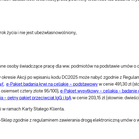
rok życia i nie jest ubezwłasnowolniony,
e inne osoby świadczące pracę dla ww. podmiotów na podstawie umów o
.1 w okresie Akcji po wpisaniu kodu DC2025 może nabyć zgodnie z Regu
y/
,
e-Pakiet badania krwi na celiakię – podstawowy
w cenie 491,30 zł (sł
 osiemset cztery złote 95/100),
e-Pakiet wysyłkowy – celiakia – badan
ia – pełny pakiet przeciwciał IgG i IgA
w cenie 203,15 zł (słownie: dwieście
ki w ramach Karty Stałego Klienta.
 e-Sklep zgodnie z regulaminem zawierania drogą elektroniczną umów o