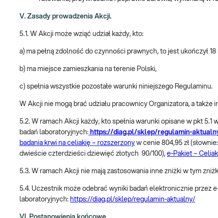
V. Zasady prowadzenia Akcji.
5.1. W Akcji może wziąć udział każdy, kto:
a) ma pełną zdolność do czynności prawnych, to jest ukończył 18 
b) ma miejsce zamieszkania na terenie Polski,
c) spełnia wszystkie pozostałe warunki niniejszego Regulaminu.
W Akcji nie mogą brać udziału pracownicy Organizatora, a takż
5.2. W ramach Akcji każdy, kto spełnia warunki opisane w pkt 5
badań laboratoryjnych:
https://diag.pl/sklep/regulamin-aktualn
badania krwi na celiakię – rozszerzony
w cenie 804,95 zł (słownie:
dwieście czterdzieści dziewięć złotych 90/100),
e-Pakiet – Celiak
5.3. W ramach Akcji nie mają zastosowania inne zniżki w tym zniż
5.4. Uczestnik może odebrać wyniki badań elektronicznie przez
laboratoryjnych:
https://diag.pl/sklep/regulamin-aktualny/
VI. Postanowienia końcowe.