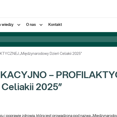
a wiedzy
O nas
Kontakt
CZNEJ „Międzynarodowy Dzień Celiakii 2025”
UKACYJNO – PROFILAKT
Celiakii 2025”
aniu i poprawie zdrowia, która jest prowadzona pod nazwą „Międzynarodowy