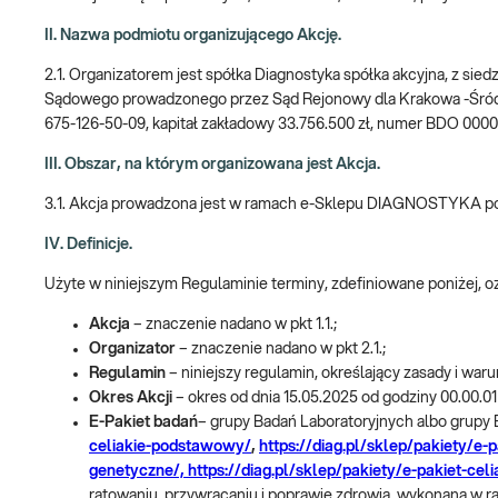
II. Nazwa podmiotu organizującego Akcję.
2.1. Organizatorem jest spółka Diagnostyka spółka akcyjna, z sie
Sądowego prowadzonego przez Sąd Rejonowy dla Krakowa -Śró
675-126-50-09, kapitał zakładowy 33.756.500 zł, numer BDO 000
III. Obszar, na którym organizowana jest Akcja.
3.1. Akcja prowadzona jest w ramach e-Sklepu DIAGNOSTYKA 
IV. Definicje.
Użyte w niniejszym Regulaminie terminy, zdefiniowane poniżej, 
Akcja
– znaczenie nadano w pkt 1.1.;
Organizator
– znaczenie nadano w pkt 2.1.;
Regulamin
– niniejszy regulamin, określający zasady i waru
Okres Akcji
– okres od dnia 15.05.2025 od godziny 00.00.01
E-Pakiet badań
– grupy Badań Laboratoryjnych albo grupy
celiakie-podstawowy/
,
https://diag.pl/sklep/pakiety/e-
genetyczne/,
https://diag.pl/sklep/pakiety/e-pakiet-celi
ratowaniu, przywracaniu i poprawie zdrowia, wykonaną w r