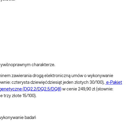
 cywilnoprawnym charakterze.
laminem zawierania drogą elektroniczną umów o wykonywanie
ownie: czterysta dziewięćdziesiąt jeden złotych 30/100),
e-Pakiet
ie genetyczne (DQ2.2/DQ2.5/DQ8)
w cenie 249,90 zł (słownie:
 trzy złote 15/100).
 wykonywanie badań