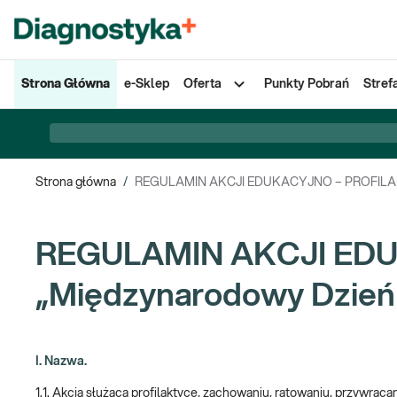
Strona Główna
e-Sklep
Oferta
Punkty Pobrań
Stref
Strona główna
/
REGULAMIN AKCJI EDUKACYJNO – PROFILAKTY
REGULAMIN AKCJI ED
„Międzynarodowy Dzień 
I. Nazwa.
1.1. Akcja służąca profilaktyce, zachowaniu, ratowaniu, przywrac