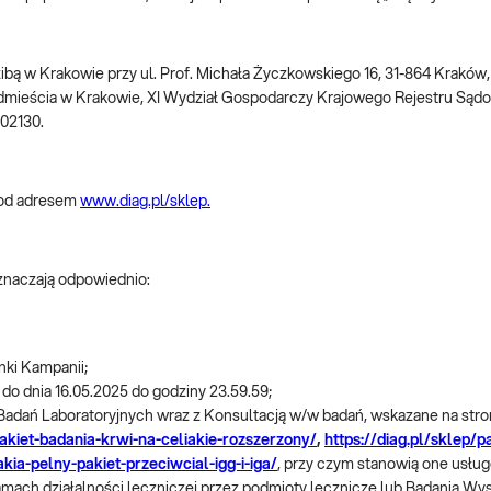
dzibą w Krakowie przy ul. Prof. Michała Życzkowskiego 16, 31-864 Krakó
dmieścia w Krakowie, XI Wydział Gospodarczy Krajowego Rejestru S
002130.
pod adresem
www.diag.pl/sklep.
oznaczają odpowiednio:
nki Kampanii;
 do dnia 16.05.2025 do godziny 23.59.59;
 Badań Laboratoryjnych wraz z Konsultacją w/w badań, wskazane na str
pakiet-badania-krwi-na-celiakie-rozszerzony/
,
https://diag.pl/sklep/
akia-pelny-pakiet-przeciwcial-igg-i-iga/
, przy czym stanowią one usług
amach działalności leczniczej przez podmioty lecznicze lub Badania Wy