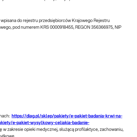
w, wpisana do rejestru przedsiębiorców Krajowego Rejestru
ądowego, pod numerem KRS 0000918455, REGON 356366975, NIP
onach:
https://diag.pl/sklep/pakiety/e-pakiet-badania-krwi-na-
pakiety/e-pakiet-wysylkowy-celiakia-badanie-
ę w zakresie opieki medycznej, służącą profilaktyce, zachowaniu,
syłkowe.