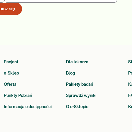
isz się
Pacjent
Dla lekarza
S
e-Sklep
Blog
P
Oferta
Pakiety badań
K
Punkty Pobrań
Sprawdź wyniki
F
Informacja o dostępności
O e-Sklepie
K