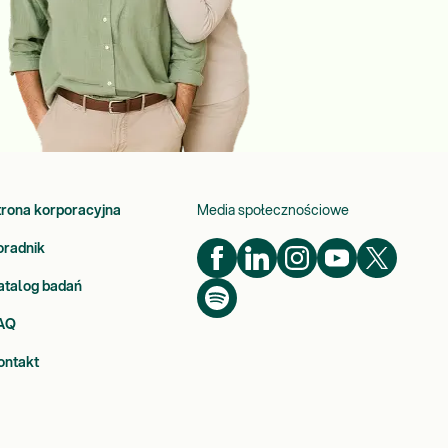
trona korporacyjna
Media społecznościowe
oradnik
atalog badań
AQ
ontakt