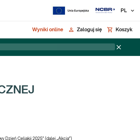
PL
Wyniki online
Zaloguj się
Koszyk
YCZNEJ
 Dzień Celiakii 2025” (dalej „Akcja”)