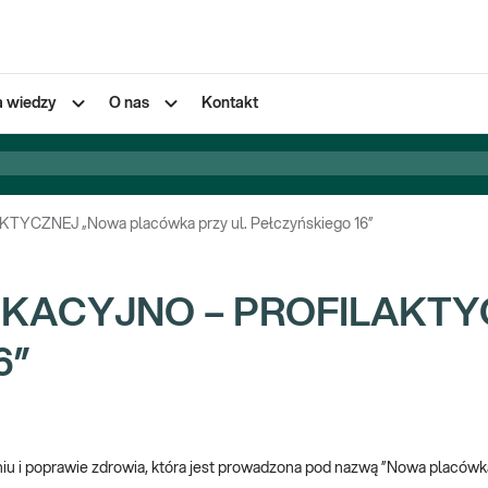
a wiedzy
O nas
Kontakt
CZNEJ „Nowa placówka przy ul. Pełczyńskiego 16”
KACYJNO – PROFILAKTYC
6”
niu i poprawie zdrowia, która jest prowadzona pod nazwą ”Nowa placówka 