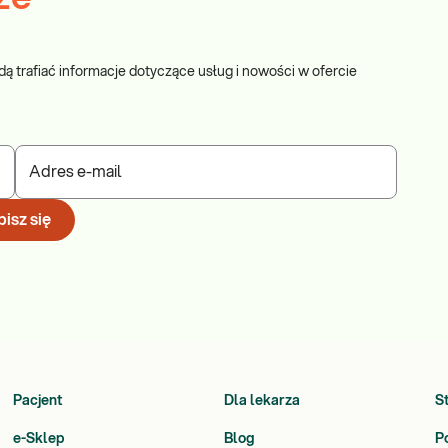
dą trafiać informacje dotyczące usług i nowości w ofercie
Adres e-mail
isz się
Pacjent
Dla lekarza
S
e-Sklep
Blog
P