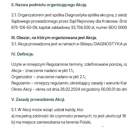
II. Nazwa podmiotu organizującego Akcję.
2.1. Organizatorem jest spółka Diagnostyka spółka akcyjna, z sie
Sądowego prowadzonego przez Sąd Rejonowy dla Krakowa -Śró
675-126-50-09, kapitał zakładowy 33.756.500 zł, numer BDO 000
III. Obszar, na którym organizowana jest Akcja.
3.1. Akcja prowadzona jest w ramach e-Sklepu DIAGNOSTYKA 
IV. Definicje.
Użyte w niniejszym Regulaminie terminy, zdefiniowane poniżej, 
Akcja – znaczenie nadano w pkt 1.1.;
Organizator – znaczenie nadano w pkt 2.1.;
Regulamin – niniejszy regulamin, określający zasady i warunki Ka
Okres Akcji – okres od dnia 26.02.2024 od godziny 00.00.01 do dn
V. Zasady prowadzenia Akcji.
5.1. W Akcji może wziąć udział każdy, kto:
a) ma pełną zdolność do czynności prawnych, to jest ukończył 18 
b) ma miejsce zamieszkania na terenie Polski,