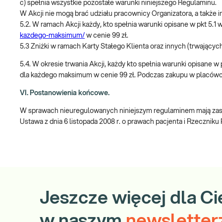
c) spełnia wszystkie pozostałe warunki niniejszego Regulaminu.
W Akcji nie mogą brać udziału pracownicy Organizatora, a takż
5.2. W ramach Akcji każdy, kto spełnia warunki opisane w pkt 5
kazdego-maksimum/
w cenie 99 zł.
5.3 Zniżki w ramach Karty Stałego Klienta oraz innych (trwających
5.4. W okresie trwania Akcji, każdy kto spełnia warunki opisane 
dla każdego maksimum w cenie 99 zł. Podczas zakupu w placówce 
VI. Postanowienia końcowe.
W sprawach nieuregulowanych niniejszym regulaminem mają zasto
Ustawa z dnia 6 listopada 2008 r. o prawach pacjenta i Rzeczniku
Jeszcze więcej dla Ci
w naszym
newsletter