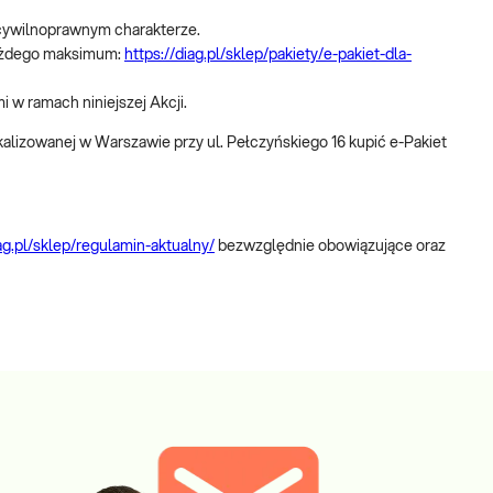
 cywilnoprawnym charakterze.
 każdego maksimum:
https://diag.pl/sklep/pakiety/e-pakiet-dla-
i w ramach niniejszej Akcji.
kalizowanej w Warszawie przy ul. Pełczyńskiego 16 kupić e-Pakiet
iag.pl/sklep/regulamin-aktualny/
bezwzględnie obowiązujące oraz