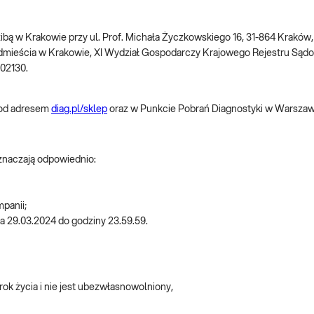
dzibą w Krakowie przy ul. Prof. Michała Życzkowskiego 16, 31-864 Krakó
dmieścia w Krakowie, XI Wydział Gospodarczy Krajowego Rejestru S
002130.
pod adresem
diag.pl/sklep
oraz w Punkcie Pobrań Diagnostyki w Warszawie
oznaczają odpowiednio:
mpanii;
ia 29.03.2024 do godziny 23.59.59.
rok życia i nie jest ubezwłasnowolniony,