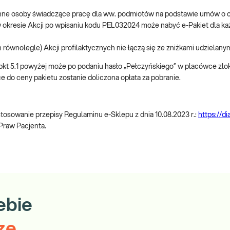
e inne osoby świadczące pracę dla ww. podmiotów na podstawie umów o
.1 w okresie Akcji po wpisaniu kodu PEL032024 może nabyć e-Pakiet dla
 równolegle) Akcji profilaktycznych nie łączą się ze zniżkami udzielanym
w pkt 5.1 powyżej może po podaniu hasło „Pełczyńskiego” w placówce zlo
do ceny pakietu zostanie doliczona opłata za pobranie.
sowanie przepisy Regulaminu e-Sklepu z dnia 10.08.2023 r.:
https://d
 Praw Pacjenta.
ebie
ze