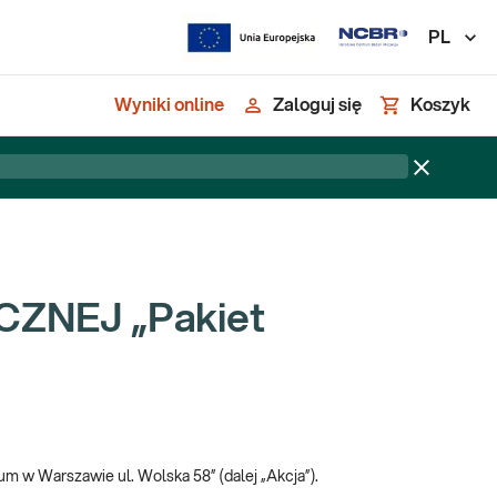
PL
Wyniki online
Zaloguj się
Koszyk
ZNEJ „Pakiet
um w Warszawie ul. Wolska 58” (dalej „Akcja”).