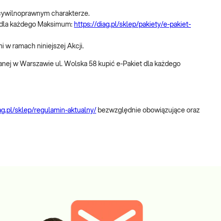
 cywilnoprawnym charakterze.
t dla każdego Maksimum:
https://diag.pl/sklep/pakiety/e-pakiet-
i w ramach niniejszej Akcji.
wanej w Warszawie ul. Wolska 58 kupić e-Pakiet dla każdego
iag.pl/sklep/regulamin-aktualny/
bezwzględnie obowiązujące oraz