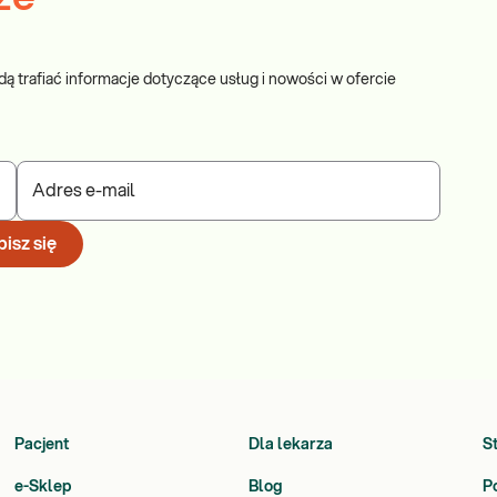
dą trafiać informacje dotyczące usług i nowości w ofercie
Adres e-mail
isz się
Pacjent
Dla lekarza
S
e-Sklep
Blog
P