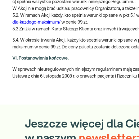
c) spełnia wszystkie pozostałe warunki niniejszego Regulaminu.
W Akcji nie mogą brać udziału pracownicy Organizatora, a takż
5.2. W ramach Akcji każdy, kto spełnia warunki opisane w pkt 
dla-kazdego-maksimum/
w cenie 99 zł.
5.3 Zniżki w ramach Karty Stałego Klienta oraz innych (trwających
5.4. W okresie trwania Akcji, każdy kto spełnia warunki opisane
maksimum w cenie 99 zł. Do ceny pakietu zostanie doliczona opła
VI. Postanowienia końcowe.
W sprawach nieuregulowanych niniejszym regulaminem mają zasto
Ustawa z dnia 6 listopada 2008 r. o prawach pacjenta i Rzeczniku
Jeszcze więcej dla Ci
w naszym
newsletter