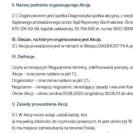
II. Nazwa podmiotu organizującego Akcję.
2.1. Organizatorem jest spółka Diagnostyka spółka akcyjna, z sie
Sądowego prowadzonego przez Sąd Rejonowy dla Krakowa -Śró
675-126-50-09, kapitał zakładowy 33.756.500 zł, numer BDO 000
III. Obszar, na którym organizowana jest Akcja.
3.1. Akcja prowadzona jest w ramach e-Sklepu DIAGNOSTYKA 
IV. Definicje.
Użyte w niniejszym Regulaminie terminy, zdefiniowane poniżej, 
Akcja – znaczenie nadano w pkt 1.1.;
Organizator – znaczenie nadano w pkt 2.1.;
Regulamin – niniejszy regulamin, określający zasady i warunki Ka
Okres Akcji – okres od dnia 01.08.2025 od godziny 00.00.01 do dni
V. Zasady prowadzenia Akcji.
5.1. W Akcji może wziąć udział każdy, kto:
a) ma pełną zdolność do czynności prawnych, to jest ukończył 18 
b) ma miejsce zamieszkania na terenie Polski,