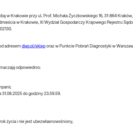
dzibą w Krakowie przy ul. Prof. Michała Życzkowskiego 16, 31-864 Krakó
dmieścia w Krakowie, XI Wydział Gospodarczy Krajowego Rejestru S
002130.
pod adresem
diag.pl/sklep
oraz w Punkcie Pobrań Diagnostyki w Warszawi
oznaczają odpowiednio:
mpanii;
a 31.08.2025 do godziny 23.59.59.
rok życia i nie jest ubezwłasnowolniony,