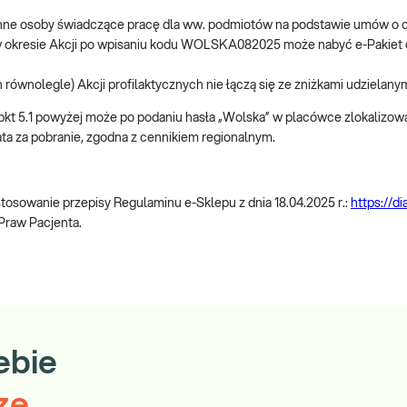
e inne osoby świadczące pracę dla ww. podmiotów na podstawie umów o
5.1 w okresie Akcji po wpisaniu kodu WOLSKA082025 może nabyć e-Pakie
 równolegle) Akcji profilaktycznych nie łączą się ze zniżkami udzielanym
 w pkt 5.1 powyżej może po podaniu hasła „Wolska” w placówce zlokalizo
ta za pobranie, zgodna z cennikiem regionalnym.
sowanie przepisy Regulaminu e-Sklepu z dnia 18.04.2025 r.:
https://d
 Praw Pacjenta.
ebie
ze