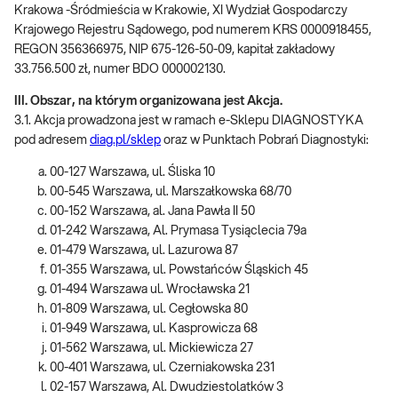
Krakowa -Śródmieścia w Krakowie, XI Wydział Gospodarczy
Krajowego Rejestru Sądowego, pod numerem KRS 0000918455,
REGON 356366975, NIP 675-126-50-09, kapitał zakładowy
33.756.500 zł, numer BDO 000002130.
III. Obszar, na którym organizowana jest Akcja.
3.1. Akcja prowadzona jest w ramach e-Sklepu DIAGNOSTYKA
pod adresem
diag.pl/sklep
oraz w Punktach Pobrań Diagnostyki:
00-127 Warszawa, ul. Śliska 10
00-545 Warszawa, ul. Marszałkowska 68/70
00-152 Warszawa, al. Jana Pawła II 50
01-242 Warszawa, Al. Prymasa Tysiąclecia 79a
01-479 Warszawa, ul. Lazurowa 87
01-355 Warszawa, ul. Powstańców Śląskich 45
01-494 Warszawa ul. Wrocławska 21
01-809 Warszawa, ul. Cegłowska 80
01-949 Warszawa, ul. Kasprowicza 68
01-562 Warszawa, ul. Mickiewicza 27
00-401 Warszawa, ul. Czerniakowska 231
02-157 Warszawa, Al. Dwudziestolatków 3