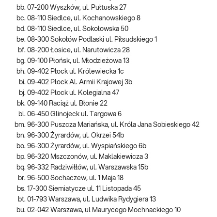
07-200 Wyszków, ul. Pułtuska 27
08-110 Siedlce, ul. Kochanowskiego 8
08-110 Siedlce, ul. Sokołowska 50
08-300 Sokołów Podlaski ul. Piłsudskiego 1
08-200 Łosice, ul. Narutowicza 28
09-100 Płońsk, ul. Młodzieżowa 13
09-402 Płock ul. Królewiecka 1c
09-402 Płock Al. Armii Krajowej 3b
09-402 Płock ul. Kolegialna 47
09-140 Raciąż ul. Błonie 22
06-450 Glinojeck ul. Targowa 6
96-300 Puszcza Mariańska, ul. Króla Jana Sobieskiego 42
96-300 Żyrardów, ul. Okrzei 54b
96-300 Żyrardów, ul. Wyspiańskiego 6b
96-320 Mszczonów, ul. Maklakiewicza 3
96-332 Radziwiłłów, ul. Warszawska 15b
96-500 Sochaczew, ul. 1 Maja 18
17-300 Siemiatycze ul. 11 Listopada 45
01-793 Warszawa, ul. Ludwika Rydygiera 13
02-042 Warszawa, ul Maurycego Mochnackiego 10