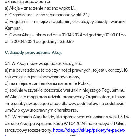
oznaczają odpowiednio:
a) Akcja – znaczenie nadano w pkt 1.1.;
b) Organizator – znaczenie nadano w pkt 2.1.;
c) Regulamin – niniejszy regulamin, określający zasady i warunki
Kampanii;
d) Okres Akcji – okres od dnia 01.04.2024 od godziny 00.00.01 do
dnia 30.04.2024 do godziny 23.59.59.
V. Zasady prowadzenia Akcji.
5.1. W Akcji może wziąć udział każdy, kto:
a) ma pełną zdolność do czynności prawnych, to jest ukończył 18
rok życia i nie jest ubezwłasnowolniony,
b) ma miejsce zamieszkania na terenie Polski,
c) spełnia wszystkie pozostałe warunki niniejszego Regulaminu.
W Akcji nie mogą brać udziału pracownicy Organizatora, a także
inne osoby świadczące pracę dla ww. podmiotów na podstawie
umów o cywilnoprawnym charakterze.
5.2. W ramach Akcji każdy, kto spełnia warunki opisane w pkt 5.1 w
okresie Akcji po wpisaniu kodu WT042024 może nabyć e-Pakiet
tarczycowy rozszerzony:
https://diag.pl/sklep/pakiety/e-pakiet-