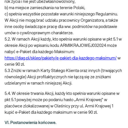
rok życia i nie jest ubezwłasnowolniony,
b) ma miejsce zamieszkania na terenie Polski,
c) spełnia wszystkie pozostałe warunki niniejszego Regulaminu.
W Akcji nie mogą brać udziału pracownicy Organizatora, a także
inne osoby świadczące pracę dla ww. podmiotów na podstawie
umów o cywilnoprawnym charakterze.
5.2. W ramach Akcji każdy, kto spełnia warunki opisane w pkt 5.1 w
okresie Akcji po wpisaniu kodu ARMIIKRAJOWEJ032024 może
nabyć e-Pakiet dla każdego Maksimum:
https://diag.pl/sklep/pakiety/e-pakiet-dla-kazdego-maksimum/
w
cenie 90 zł.
5.3 Zniżki w ramach Karty Stałego Klienta oraz innych (trwających
równolegle) Akcji profilaktycznych nie łączą się ze zniżkami
udzielanymi w ramach niniejszej Akcji.
5.4. W okresie trwania Akcji, każdy kto spełnia warunki opisane w
pkt 5.1 powyżej może po podaniu hasło „Armii Krajowej” w
placówce zlokalizowanej w Oleśnicy przy ul. Armii Krajowej 1
kupić e-Pakiet dla każdego maksimum w cenie 90 zł.
VI. Postanowienia końcowe.