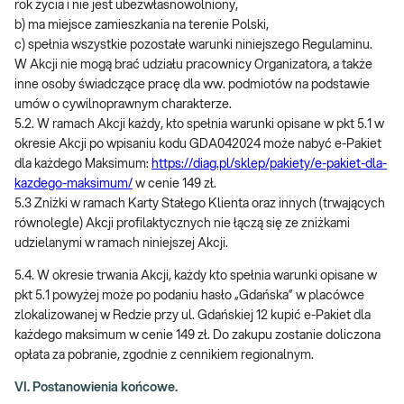
rok życia i nie jest ubezwłasnowolniony,
b) ma miejsce zamieszkania na terenie Polski,
c) spełnia wszystkie pozostałe warunki niniejszego Regulaminu.
W Akcji nie mogą brać udziału pracownicy Organizatora, a także
inne osoby świadczące pracę dla ww. podmiotów na podstawie
umów o cywilnoprawnym charakterze.
5.2. W ramach Akcji każdy, kto spełnia warunki opisane w pkt 5.1 w
okresie Akcji po wpisaniu kodu GDA042024 może nabyć e-Pakiet
dla każdego Maksimum:
https://diag.pl/sklep/pakiety/e-pakiet-dla-
kazdego-maksimum/
w cenie 149 zł.
5.3 Zniżki w ramach Karty Stałego Klienta oraz innych (trwających
równolegle) Akcji profilaktycznych nie łączą się ze zniżkami
udzielanymi w ramach niniejszej Akcji.
5.4. W okresie trwania Akcji, każdy kto spełnia warunki opisane w
pkt 5.1 powyżej może po podaniu hasło „Gdańska” w placówce
zlokalizowanej w Redzie przy ul. Gdańskiej 12 kupić e-Pakiet dla
każdego maksimum w cenie 149 zł. Do zakupu zostanie doliczona
opłata za pobranie, zgodnie z cennikiem regionalnym.
VI. Postanowienia końcowe.