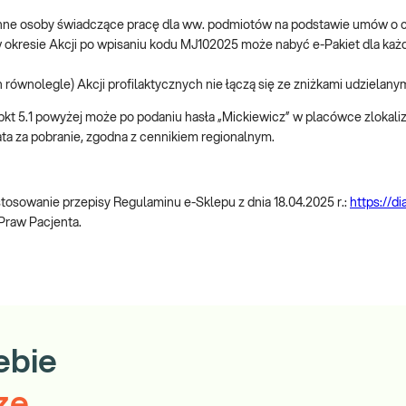
e inne osoby świadczące pracę dla ww. podmiotów na podstawie umów o
.1 w okresie Akcji po wpisaniu kodu MJ102025 może nabyć e-Pakiet dla 
 równolegle) Akcji profilaktycznych nie łączą się ze zniżkami udzielanym
w pkt 5.1 powyżej może po podaniu hasła „Mickiewicz” w placówce zlokaliz
ta za pobranie, zgodna z cennikiem regionalnym.
sowanie przepisy Regulaminu e-Sklepu z dnia 18.04.2025 r.:
https://d
 Praw Pacjenta.
ebie
ze