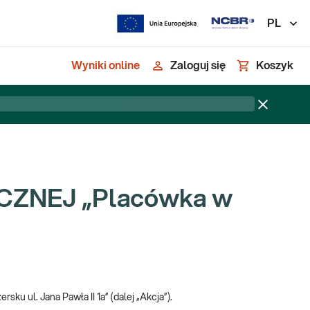
PL
Wyniki online
Zaloguj się
Koszyk
ZNEJ „Placówka w
ku ul. Jana Pawła II 1a” (dalej „Akcja”).