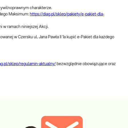
 cywilnoprawnym charakterze.
każdego Maksimum:
https://diag.pl/sklep/pakiety/e-pakiet-dla-
i w ramach niniejszej Akcji.
owanej w Czersku ul. Jana Pawła II 1a kupić e-Pakiet dla każdego
iag.pl/sklep/regulamin-aktualny/
bezwzględnie obowiązujące oraz