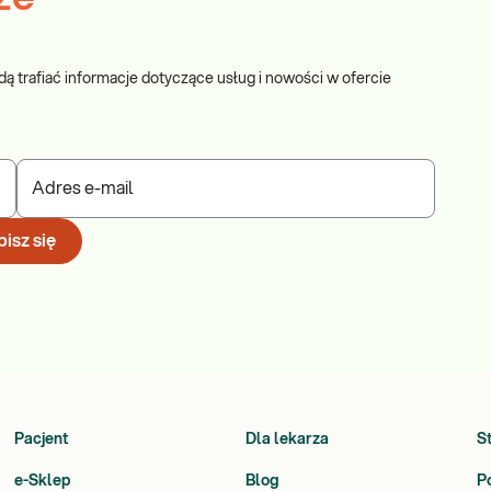
dą trafiać informacje dotyczące usług i nowości w ofercie
Adres e-mail
isz się
Pacjent
Dla lekarza
S
e-Sklep
Blog
P