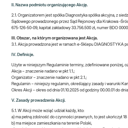
II. Nazwa podmiotu organizującego Akcję.
2.1. Organizatorem jest spółka Diagnostyka spółka akcyjna, z sie
Sądowego prowadzonego przez Sąd Rejonowy dla Krakowa -Śró
675-126-50-09, kapitał zakładowy 33.756.500 zł, numer BDO 000
III. Obszar, na którym organizowana jest Akcja.
3.1. Akcja prowadzona jest w ramach e-Sklepu DIAGNOSTYKA 
IV. Definicje.
Użyte w niniejszym Regulaminie terminy, zdefiniowane poniżej, 
Akcja – znaczenie nadano w pkt 1.1.;
Organizator – znaczenie nadano w pkt 2.1.;
Regulamin – niniejszy regulamin, określający zasady i warunki Ka
Okres Akcji – okres od dnia 01.10.2025 od godziny 00.00.01 do dni
V. Zasady prowadzenia Akcji.
5.1. W Akcji może wziąć udział każdy, kto:
a) ma pełną zdolność do czynności prawnych, to jest ukończył 18 
b) ma miejsce zamieszkania na terenie Polski,