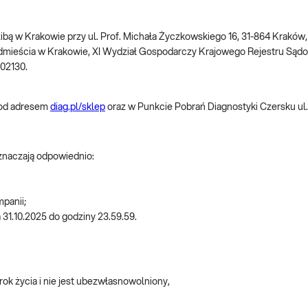
dzibą w Krakowie przy ul. Prof. Michała Życzkowskiego 16, 31-864 Krakó
dmieścia w Krakowie, XI Wydział Gospodarczy Krajowego Rejestru S
002130.
pod adresem
diag.pl/sklep
oraz w Punkcie Pobrań Diagnostyki Czersku ul. 
oznaczają odpowiednio:
mpanii;
a 31.10.2025 do godziny 23.59.59.
rok życia i nie jest ubezwłasnowolniony,