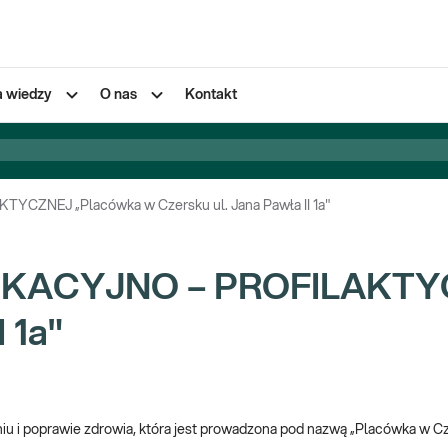
a wiedzy
O nas
Kontakt
ZNEJ „Placówka w Czersku ul. Jana Pawła II 1a"
KACYJNO – PROFILAKTYC
 1a"
iu i poprawie zdrowia, która jest prowadzona pod nazwą „Placówka w Czers