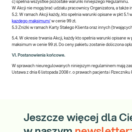
c) spełnia wszystkie pozostałe warunki niniejszego Regulaminu.
W Akcji nie mogą brać udziału pracownicy Organizatora, a takż
5.2. W ramach Akcji każdy, kto spełnia warunki opisane w pkt 5
kazdego-maksimum/
w cenie 99 zł.
5.3 Zniżki w ramach Karty Stałego Klienta oraz innych (trwających
5.4. W okresie trwania Akcji, każdy kto spełnia warunki opisane 
maksimum w cenie 99 zł. Do ceny pakietu zostanie doliczona opła
VI. Postanowienia końcowe.
W sprawach nieuregulowanych niniejszym regulaminem mają zasto
Ustawa z dnia 6 listopada 2008 r. o prawach pacjenta i Rzeczniku
Jeszcze więcej dla Ci
w naszym
newsletter