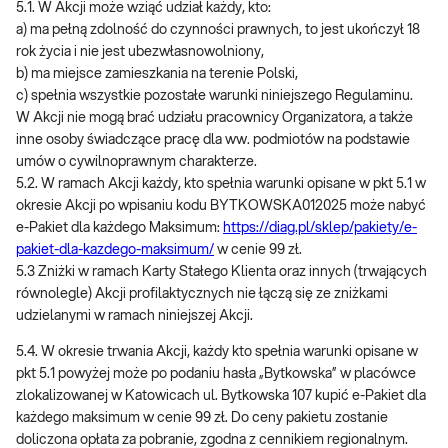
5.1. W Akcji może wziąć udział każdy, kto:
a) ma pełną zdolność do czynności prawnych, to jest ukończył 18
rok życia i nie jest ubezwłasnowolniony,
b) ma miejsce zamieszkania na terenie Polski,
c) spełnia wszystkie pozostałe warunki niniejszego Regulaminu.
W Akcji nie mogą brać udziału pracownicy Organizatora, a także
inne osoby świadczące pracę dla ww. podmiotów na podstawie
umów o cywilnoprawnym charakterze.
5.2. W ramach Akcji każdy, kto spełnia warunki opisane w pkt 5.1 w
okresie Akcji po wpisaniu kodu BYTKOWSKA012025 może nabyć
e-Pakiet dla każdego Maksimum:
https://diag.pl/sklep/pakiety/e-
pakiet-dla-kazdego-maksimum/
w cenie 99 zł.
5.3 Zniżki w ramach Karty Stałego Klienta oraz innych (trwających
równolegle) Akcji profilaktycznych nie łączą się ze zniżkami
udzielanymi w ramach niniejszej Akcji.
5.4. W okresie trwania Akcji, każdy kto spełnia warunki opisane w
pkt 5.1 powyżej może po podaniu hasła „Bytkowska” w placówce
zlokalizowanej w Katowicach ul. Bytkowska 107 kupić e-Pakiet dla
każdego maksimum w cenie 99 zł. Do ceny pakietu zostanie
doliczona opłata za pobranie, zgodna z cennikiem regionalnym.