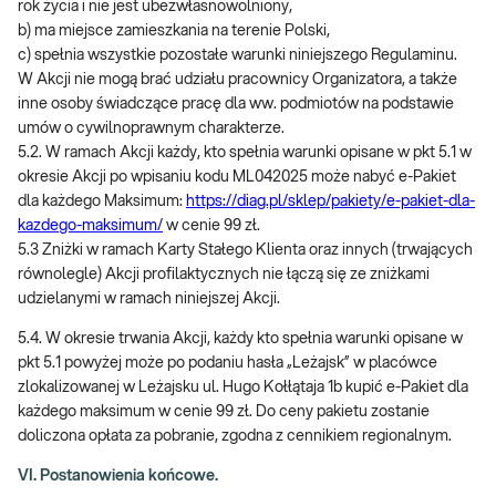
rok życia i nie jest ubezwłasnowolniony,
b) ma miejsce zamieszkania na terenie Polski,
c) spełnia wszystkie pozostałe warunki niniejszego Regulaminu.
W Akcji nie mogą brać udziału pracownicy Organizatora, a także
inne osoby świadczące pracę dla ww. podmiotów na podstawie
umów o cywilnoprawnym charakterze.
5.2. W ramach Akcji każdy, kto spełnia warunki opisane w pkt 5.1 w
okresie Akcji po wpisaniu kodu ML042025 może nabyć e-Pakiet
dla każdego Maksimum:
https://diag.pl/sklep/pakiety/e-pakiet-dla-
kazdego-maksimum/
w cenie 99 zł.
5.3 Zniżki w ramach Karty Stałego Klienta oraz innych (trwających
równolegle) Akcji profilaktycznych nie łączą się ze zniżkami
udzielanymi w ramach niniejszej Akcji.
5.4. W okresie trwania Akcji, każdy kto spełnia warunki opisane w
pkt 5.1 powyżej może po podaniu hasła „Leżajsk” w placówce
zlokalizowanej w Leżajsku ul. Hugo Kołłątaja 1b kupić e-Pakiet dla
każdego maksimum w cenie 99 zł. Do ceny pakietu zostanie
doliczona opłata za pobranie, zgodna z cennikiem regionalnym.
VI. Postanowienia końcowe.