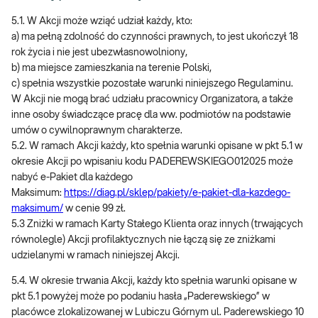
5.1. W Akcji może wziąć udział każdy, kto:
a) ma pełną zdolność do czynności prawnych, to jest ukończył 18
rok życia i nie jest ubezwłasnowolniony,
b) ma miejsce zamieszkania na terenie Polski,
c) spełnia wszystkie pozostałe warunki niniejszego Regulaminu.
W Akcji nie mogą brać udziału pracownicy Organizatora, a także
inne osoby świadczące pracę dla ww. podmiotów na podstawie
umów o cywilnoprawnym charakterze.
5.2. W ramach Akcji każdy, kto spełnia warunki opisane w pkt 5.1 w
okresie Akcji po wpisaniu kodu PADEREWSKIEGO012025 może
nabyć e-Pakiet dla każdego
Maksimum:
https://diag.pl/sklep/pakiety/e-pakiet-dla-kazdego-
maksimum/
w cenie 99 zł.
5.3 Zniżki w ramach Karty Stałego Klienta oraz innych (trwających
równolegle) Akcji profilaktycznych nie łączą się ze zniżkami
udzielanymi w ramach niniejszej Akcji.
5.4. W okresie trwania Akcji, każdy kto spełnia warunki opisane w
pkt 5.1 powyżej może po podaniu hasła „Paderewskiego” w
placówce zlokalizowanej w Lubiczu Górnym ul. Paderewskiego 10