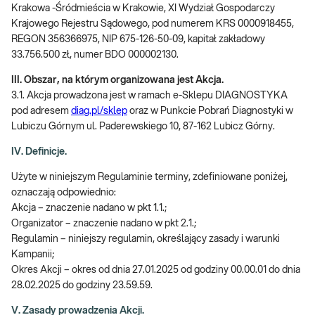
Krakowa -Śródmieścia w Krakowie, XI Wydział Gospodarczy
Krajowego Rejestru Sądowego, pod numerem KRS 0000918455,
REGON 356366975, NIP 675-126-50-09, kapitał zakładowy
33.756.500 zł, numer BDO 000002130.
III. Obszar, na którym organizowana jest Akcja.
3.1. Akcja prowadzona jest w ramach e-Sklepu DIAGNOSTYKA
pod adresem
diag.pl/sklep
oraz w Punkcie Pobrań Diagnostyki w
Lubiczu Górnym ul. Paderewskiego 10, 87-162 Lubicz Górny.
IV. Definicje.
Użyte w niniejszym Regulaminie terminy, zdefiniowane poniżej,
oznaczają odpowiednio:
Akcja – znaczenie nadano w pkt 1.1.;
Organizator – znaczenie nadano w pkt 2.1.;
Regulamin – niniejszy regulamin, określający zasady i warunki
Kampanii;
Okres Akcji – okres od dnia 27.01.2025 od godziny 00.00.01 do dnia
28.02.2025 do godziny 23.59.59.
V. Zasady prowadzenia Akcji.