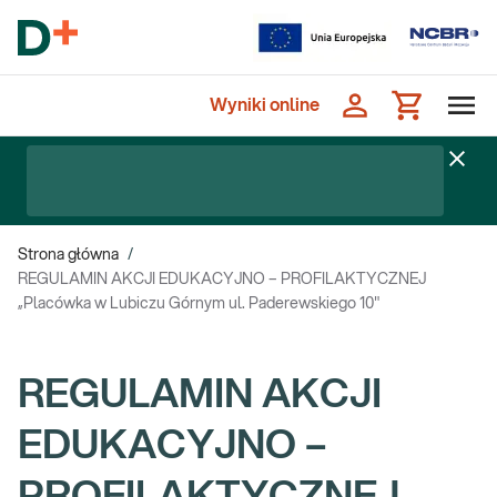
Wyniki online
Strona główna
/
REGULAMIN AKCJI EDUKACYJNO – PROFILAKTYCZNEJ
„Placówka w Lubiczu Górnym ul. Paderewskiego 10"
REGULAMIN AKCJI
EDUKACYJNO –