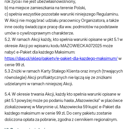
rok życia i nie jest ubezwłasnowolniony,
b) ma miejsce zamieszkania na terenie Polski,
c) spełnia wszystkie pozostałe warunki niniejszego Regulaminu.
W Akcji nie mogą brać udziału pracownicy Organizatora, a także
inne osoby świadczące pracę dla ww. podmiotów na podstawie
umów o cywilnoprawnym charakterze.
5.2. W ramach Akcji każdy, kto spełnia warunki opisane w pkt 5.1 w
okresie Akcji po wpisaniu kodu MAZOWIECKA072025 może
nabyć e-Pakiet dla każdego Maksimum:
https://diag.pl/sklep/pakiety/e-pakiet-dla-kazdego-maksimum/
w
cenie 99 zł.
5.3 Zniżki w ramach Karty Stałego Klienta oraz innych (trwających
równolegle) Akcji profilaktycznych nie łączą się ze zniżkami
udzielanymi w ramach niniejszej Akcji.
5.4. W okresie trwania Akcji, każdy kto spełnia warunki opisane w
pkt 5.1 powyżej może po podaniu hasła „Mazowiecka” w placówce
zlokalizowanej w Maryninie ul. Mazowiecka 59 kupić e-Pakiet dla
każdego maksimum w cenie 99 zł. Do ceny pakietu zostanie
doliczona opłata za pobranie, zgodna z cennikiem regionalnym.