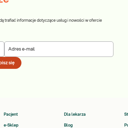
dą trafiać informacje dotyczące usług i nowości w ofercie
Adres e-mail
isz się
Pacjent
Dla lekarza
S
e-Sklep
Blog
P