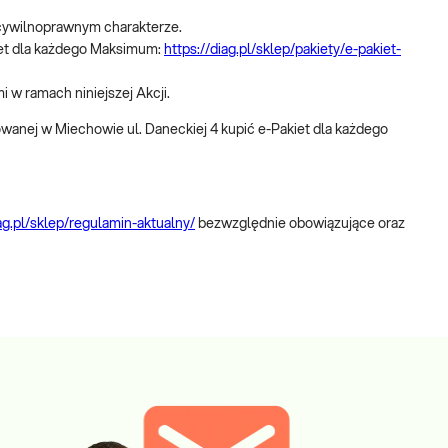
 cywilnoprawnym charakterze.
iet dla każdego Maksimum:
https://diag.pl/sklep/pakiety/e-pakiet-
i w ramach niniejszej Akcji.
zowanej w Miechowie ul. Daneckiej 4 kupić e-Pakiet dla każdego
iag.pl/sklep/regulamin-aktualny/
bezwzględnie obowiązujące oraz