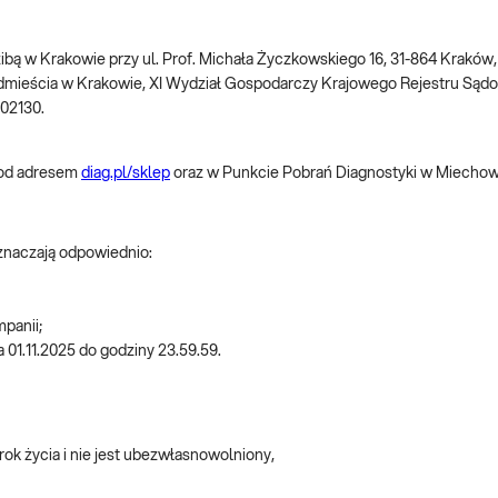
dzibą w Krakowie przy ul. Prof. Michała Życzkowskiego 16, 31-864 Krakó
dmieścia w Krakowie, XI Wydział Gospodarczy Krajowego Rejestru S
002130.
pod adresem
diag.pl/sklep
oraz w Punkcie Pobrań Diagnostyki w Miechowi
oznaczają odpowiednio:
mpanii;
a 01.11.2025 do godziny 23.59.59.
rok życia i nie jest ubezwłasnowolniony,