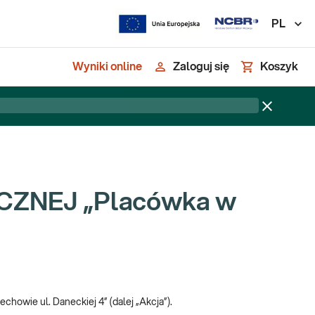
PL
Wyniki online
Zaloguj się
Koszyk
ZNEJ „Placówka w
chowie ul. Daneckiej 4” (dalej „Akcja”).