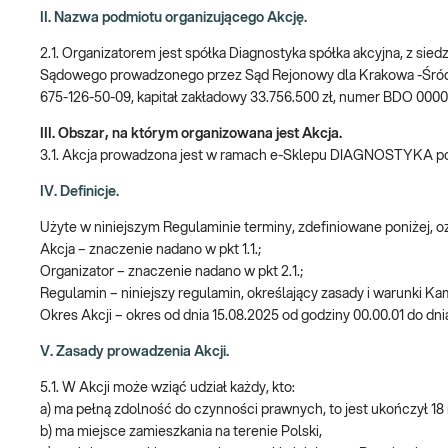
II. Nazwa podmiotu organizującego Akcję.
2.1. Organizatorem jest spółka Diagnostyka spółka akcyjna, z sie
Sądowego prowadzonego przez Sąd Rejonowy dla Krakowa -Śró
675-126-50-09, kapitał zakładowy 33.756.500 zł, numer BDO 000
III. Obszar, na którym organizowana jest Akcja.
3.1. Akcja prowadzona jest w ramach e-Sklepu DIAGNOSTYKA 
IV. Definicje.
Użyte w niniejszym Regulaminie terminy, zdefiniowane poniżej, 
Akcja – znaczenie nadano w pkt 1.1.;
Organizator – znaczenie nadano w pkt 2.1.;
Regulamin – niniejszy regulamin, określający zasady i warunki Ka
Okres Akcji – okres od dnia 15.08.2025 od godziny 00.00.01 do dni
V. Zasady prowadzenia Akcji.
5.1. W Akcji może wziąć udział każdy, kto:
a) ma pełną zdolność do czynności prawnych, to jest ukończył 18 
b) ma miejsce zamieszkania na terenie Polski,