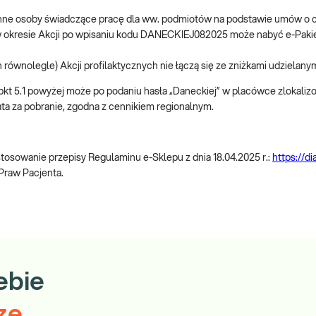
e inne osoby świadczące pracę dla ww. podmiotów na podstawie umów o
.1 w okresie Akcji po wpisaniu kodu DANECKIEJ082025 może nabyć e-Pak
 równolegle) Akcji profilaktycznych nie łączą się ze zniżkami udzielanym
w pkt 5.1 powyżej może po podaniu hasła „Daneckiej” w placówce zlokali
ta za pobranie, zgodna z cennikiem regionalnym.
sowanie przepisy Regulaminu e-Sklepu z dnia 18.04.2025 r.:
https://d
 Praw Pacjenta.
ebie
ze