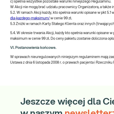
c) spełnia wszystkie pozostałe warunki niniejszego Regulaminu.
W Akcji nie mogą brać udziału pracownicy Organizatora, a takż
5.2. W ramach Akcji każdy, kto spełnia warunki opisane w pkt 5
dla-kazdego-maksimum/
w cenie 99 zł.
5.3 Zniżki w ramach Karty Stałego Klienta oraz innych (trwających
5.4. W okresie trwania Akcji, każdy kto spełnia warunki opisane 
maksimum w cenie 99 zł. Do ceny pakietu zostanie doliczona opła
VI. Postanowienia końcowe.
W sprawach nieuregulowanych niniejszym regulaminem mają zasto
Ustawa z dnia 6 listopada 2008 r. o prawach pacjenta i Rzeczniku
Jeszcze więcej dla Ci
w naszym
newsletter