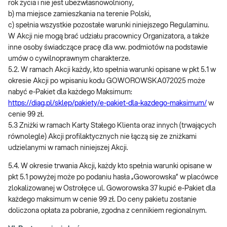
rok życia i nie jest ubezwłasnowolniony,
b) ma miejsce zamieszkania na terenie Polski,
c) spełnia wszystkie pozostałe warunki niniejszego Regulaminu.
W Akcji nie mogą brać udziału pracownicy Organizatora, a także
inne osoby świadczące pracę dla ww. podmiotów na podstawie
umów o cywilnoprawnym charakterze.
5.2. W ramach Akcji każdy, kto spełnia warunki opisane w pkt 5.1 w
okresie Akcji po wpisaniu kodu GOWOROWSKA072025 może
nabyć e-Pakiet dla każdego Maksimum:
https://diag.pl/sklep/pakiety/e-pakiet-dla-kazdego-maksimum/
w
cenie 99 zł.
5.3 Zniżki w ramach Karty Stałego Klienta oraz innych (trwających
równolegle) Akcji profilaktycznych nie łączą się ze zniżkami
udzielanymi w ramach niniejszej Akcji.
5.4. W okresie trwania Akcji, każdy kto spełnia warunki opisane w
pkt 5.1 powyżej może po podaniu hasła „Goworowska” w placówce
zlokalizowanej w Ostrołęce ul. Goworowska 37 kupić e-Pakiet dla
każdego maksimum w cenie 99 zł. Do ceny pakietu zostanie
doliczona opłata za pobranie, zgodna z cennikiem regionalnym.