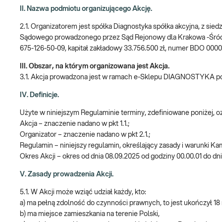
II. Nazwa podmiotu organizującego Akcję.
2.1. Organizatorem jest spółka Diagnostyka spółka akcyjna, z sie
Sądowego prowadzonego przez Sąd Rejonowy dla Krakowa -Śró
675-126-50-09, kapitał zakładowy 33.756.500 zł, numer BDO 000
III. Obszar, na którym organizowana jest Akcja.
3.1. Akcja prowadzona jest w ramach e-Sklepu DIAGNOSTYKA 
IV. Definicje.
Użyte w niniejszym Regulaminie terminy, zdefiniowane poniżej, 
Akcja – znaczenie nadano w pkt 1.1.;
Organizator – znaczenie nadano w pkt 2.1.;
Regulamin – niniejszy regulamin, określający zasady i warunki Ka
Okres Akcji – okres od dnia 08.09.2025 od godziny 00.00.01 do dni
V. Zasady prowadzenia Akcji.
5.1. W Akcji może wziąć udział każdy, kto:
a) ma pełną zdolność do czynności prawnych, to jest ukończył 18 
b) ma miejsce zamieszkania na terenie Polski,