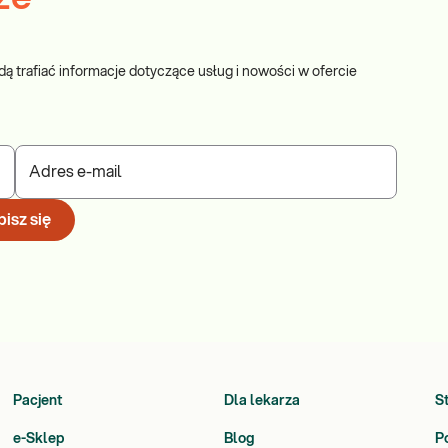
dą trafiać informacje dotyczące usług i nowości w ofercie
Adres e-mail
isz się
Pacjent
Dla lekarza
S
e-Sklep
Blog
P