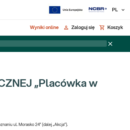
PL
Wyniki online
Zaloguj się
Koszyk
ZNEJ „Placówka w
naniu ul. Morasko 24” (dalej „Akcja”).