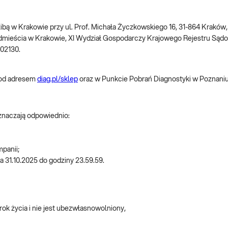
dzibą w Krakowie przy ul. Prof. Michała Życzkowskiego 16, 31-864 Krakó
dmieścia w Krakowie, XI Wydział Gospodarczy Krajowego Rejestru S
002130.
pod adresem
diag.pl/sklep
oraz w Punkcie Pobrań Diagnostyki w Poznaniu
oznaczają odpowiednio:
mpanii;
a 31.10.2025 do godziny 23.59.59.
rok życia i nie jest ubezwłasnowolniony,