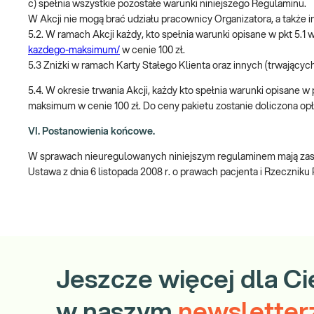
c) spełnia wszystkie pozostałe warunki niniejszego Regulaminu.
W Akcji nie mogą brać udziału pracownicy Organizatora, a takż
5.2. W ramach Akcji każdy, kto spełnia warunki opisane w pkt 5
kazdego-maksimum/
w cenie 100 zł.
5.3 Zniżki w ramach Karty Stałego Klienta oraz innych (trwających
5.4. W okresie trwania Akcji, każdy kto spełnia warunki opisane
maksimum w cenie 100 zł. Do ceny pakietu zostanie doliczona opł
VI. Postanowienia końcowe.
W sprawach nieuregulowanych niniejszym regulaminem mają zasto
Ustawa z dnia 6 listopada 2008 r. o prawach pacjenta i Rzeczniku
Jeszcze więcej dla Ci
w naszym
newsletter