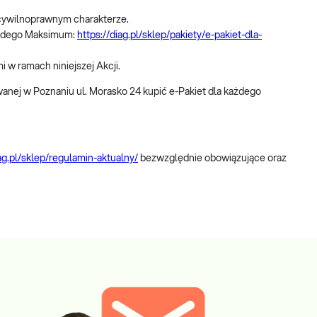
 cywilnoprawnym charakterze.
każdego Maksimum:
https://diag.pl/sklep/pakiety/e-pakiet-dla-
i w ramach niniejszej Akcji.
wanej w Poznaniu ul. Morasko 24 kupić e-Pakiet dla każdego
iag.pl/sklep/regulamin-aktualny/
bezwzględnie obowiązujące oraz