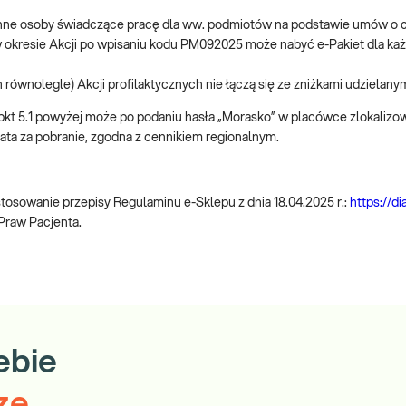
e inne osoby świadczące pracę dla ww. podmiotów na podstawie umów o
.1 w okresie Akcji po wpisaniu kodu PM092025 może nabyć e-Pakiet dla 
 równolegle) Akcji profilaktycznych nie łączą się ze zniżkami udzielanym
 w pkt 5.1 powyżej może po podaniu hasła „Morasko” w placówce zlokalizo
ata za pobranie, zgodna z cennikiem regionalnym.
sowanie przepisy Regulaminu e-Sklepu z dnia 18.04.2025 r.:
https://d
 Praw Pacjenta.
ebie
ze