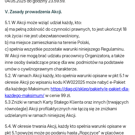
04.05.2025 do godziny 23.59.59.
V. Zasady prowadzenia Akcji.
5.1. W Akcji może wziąć udział każdy, kto:
a) ma pełną zdolność do czynności prawnych, to jest ukończył 18
rok życia i nie jest ubezwłasnowolniony,
b) ma miejsce zamieszkania na terenie Polski,
c) spełnia wszystkie pozostałe warunki niniejszego Regulaminu.
W Akcji nie mogą brać udziału pracownicy Organizatora, a także
inne osoby świadczące pracę dla ww. podmiotów na podstawie
umów o cywilnoprawnym charakterze.
5.2. W ramach Akcji każdy, kto spełnia warunki opisane w pkt 5.1 w
okresie Akcji po wpisaniu kodu KW022025 może nabyć e-Pakiet
dla każdego Maksimum:
https://diag.pl/sklep/pakiety/e-pakiet-dla-
kazdego-maksimum/
w cenie 99 zł.
5.3 Zniżki w ramach Karty Stałego Klienta oraz innych (trwających
równolegle) Akcji profilaktycznych nie łączą się ze zniżkami
udzielanymi w ramach niniejszej Akcji.
5.4. W okresie trwania Akcji, każdy kto spełnia warunki opisane w
pkt 5.1 powyżej może po podaniu hasła „Ropczyce” w placówce