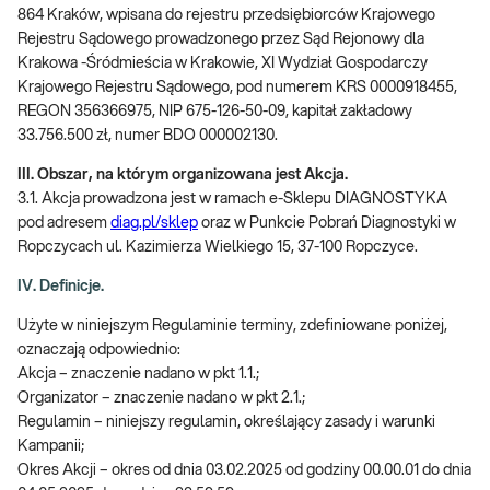
864 Kraków, wpisana do rejestru przedsiębiorców Krajowego
Rejestru Sądowego prowadzonego przez Sąd Rejonowy dla
Krakowa -Śródmieścia w Krakowie, XI Wydział Gospodarczy
Krajowego Rejestru Sądowego, pod numerem KRS 0000918455,
REGON 356366975, NIP 675-126-50-09, kapitał zakładowy
33.756.500 zł, numer BDO 000002130.
III. Obszar, na którym organizowana jest Akcja.
3.1. Akcja prowadzona jest w ramach e-Sklepu DIAGNOSTYKA
pod adresem
diag.pl/sklep
oraz w Punkcie Pobrań Diagnostyki w
Ropczycach ul. Kazimierza Wielkiego 15, 37-100 Ropczyce.
IV. Definicje.
Użyte w niniejszym Regulaminie terminy, zdefiniowane poniżej,
oznaczają odpowiednio:
Akcja – znaczenie nadano w pkt 1.1.;
Organizator – znaczenie nadano w pkt 2.1.;
Regulamin – niniejszy regulamin, określający zasady i warunki
Kampanii;
Okres Akcji – okres od dnia 03.02.2025 od godziny 00.00.01 do dnia