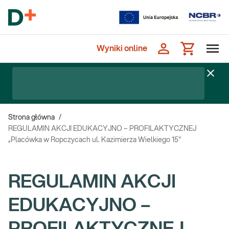
Wyniki online
Strona główna
/
REGULAMIN AKCJI EDUKACYJNO – PROFILAKTYCZNEJ
„Placówka w Ropczycach ul. Kazimierza Wielkiego 15"
REGULAMIN AKCJI
EDUKACYJNO –