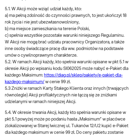
5.1. W Akcji może wziąć udział każdy, kto:
a) ma pełną zdolność do czynności prawnych, to jest ukończył 18
rok życia i nie jest ubezwłasnowolniony,
b) ma miejsce zamieszkania na terenie Polski,
c) spełnia wszystkie pozostałe warunki niniejszego Regulaminu.
W Akcji nie mogą brać udziału pracownicy Organizatora, a także
inne osoby świadczące pracę dla ww. podmiotów na podstawie
umów o cywilnoprawnym charakterze.
5.2. W ramach Akcji każdy, kto spełnia warunki opisane w pkt 5.1 w
okresie Akcji po wpisaniu kodu SI062025 może nabyć e-Pakiet dla
każdego Maksimum:
https://diag.pl/sklep/pakiety/e-pakiet-dla-
kazdego-maksimum/
w cenie 99 zł.
5.3 Zniżki w ramach Karty Stałego Klienta oraz innych (trwających
równolegle) Akcji profilaktycznych nie łączą się ze zniżkami
udzielanymi w ramach niniejszej Akcji.
5.4. W okresie trwania Akcji, każdy kto spełnia warunki opisane w
pkt 5.1 powyżej może po podaniu hasła „Maksimum” w placówce
zlokalizowanej w Starej Iwicznej ul. Tukanów 12/U2 kupić e-Pakiet
dla każdego maksimum w cenie 99 zł. Do ceny pakietu zostanie