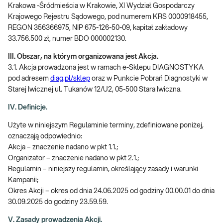
Krakowa -Śródmieścia w Krakowie, XI Wydział Gospodarczy
Krajowego Rejestru Sądowego, pod numerem KRS 0000918455,
REGON 356366975, NIP 675-126-50-09, kapitał zakładowy
33.756.500 zł, numer BDO 000002130.
III. Obszar, na którym organizowana jest Akcja.
3.1. Akcja prowadzona jest w ramach e-Sklepu DIAGNOSTYKA
pod adresem
diag.pl/sklep
oraz w Punkcie Pobrań Diagnostyki w
Starej Iwicznej ul. Tukanów 12/U2, 05-500 Stara Iwiczna.
IV. Definicje.
Użyte w niniejszym Regulaminie terminy, zdefiniowane poniżej,
oznaczają odpowiednio:
Akcja – znaczenie nadano w pkt 1.1.;
Organizator – znaczenie nadano w pkt 2.1.;
Regulamin – niniejszy regulamin, określający zasady i warunki
Kampanii;
Okres Akcji – okres od dnia 24.06.2025 od godziny 00.00.01 do dnia
30.09.2025 do godziny 23.59.59.
V. Zasady prowadzenia Akcji.