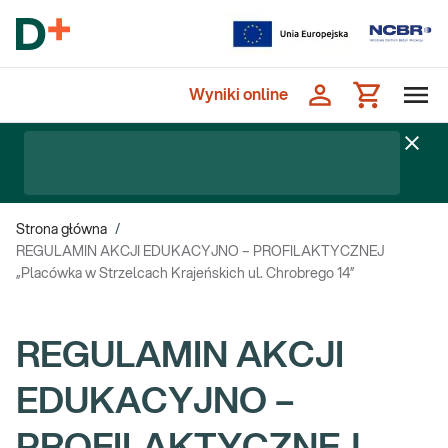
Wyniki online
Strona główna
/
REGULAMIN AKCJI EDUKACYJNO – PROFILAKTYCZNEJ
„Placówka w Strzelcach Krajeńskich ul. Chrobrego 14”
REGULAMIN AKCJI
EDUKACYJNO –