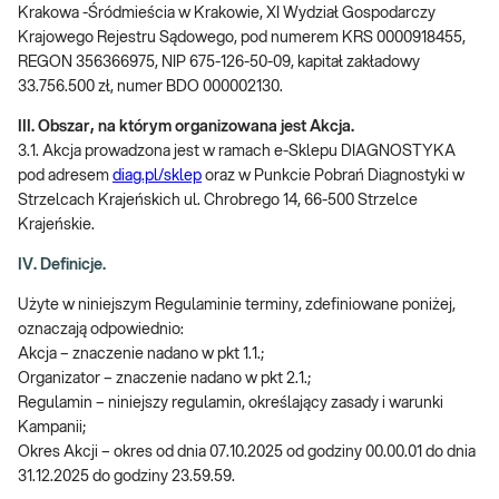
Krakowa -Śródmieścia w Krakowie, XI Wydział Gospodarczy
Krajowego Rejestru Sądowego, pod numerem KRS 0000918455,
REGON 356366975, NIP 675-126-50-09, kapitał zakładowy
33.756.500 zł, numer BDO 000002130.
III. Obszar, na którym organizowana jest Akcja.
3.1. Akcja prowadzona jest w ramach e-Sklepu DIAGNOSTYKA
pod adresem
diag.pl/sklep
oraz w Punkcie Pobrań Diagnostyki w
Strzelcach Krajeńskich ul. Chrobrego 14, 66-500 Strzelce
Krajeńskie.
IV. Definicje.
Użyte w niniejszym Regulaminie terminy, zdefiniowane poniżej,
oznaczają odpowiednio:
Akcja – znaczenie nadano w pkt 1.1.;
Organizator – znaczenie nadano w pkt 2.1.;
Regulamin – niniejszy regulamin, określający zasady i warunki
Kampanii;
Okres Akcji – okres od dnia 07.10.2025 od godziny 00.00.01 do dnia
31.12.2025 do godziny 23.59.59.