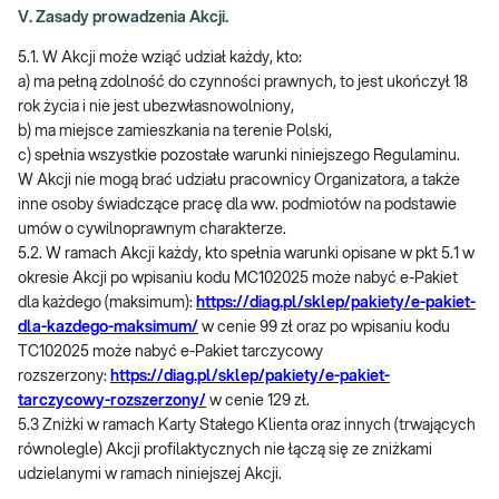
V. Zasady prowadzenia Akcji.
5.1. W Akcji może wziąć udział każdy, kto:
a) ma pełną zdolność do czynności prawnych, to jest ukończył 18
rok życia i nie jest ubezwłasnowolniony,
b) ma miejsce zamieszkania na terenie Polski,
c) spełnia wszystkie pozostałe warunki niniejszego Regulaminu.
W Akcji nie mogą brać udziału pracownicy Organizatora, a także
inne osoby świadczące pracę dla ww. podmiotów na podstawie
umów o cywilnoprawnym charakterze.
5.2. W ramach Akcji każdy, kto spełnia warunki opisane w pkt 5.1 w
okresie Akcji po wpisaniu kodu MC102025 może nabyć e-Pakiet
dla każdego (maksimum):
https://diag.pl/sklep/pakiety/e-pakiet-
dla-kazdego-maksimum/
w cenie 99 zł oraz po wpisaniu kodu
TC102025 może nabyć e-Pakiet tarczycowy
rozszerzony:
https://diag.pl/sklep/pakiety/e-pakiet-
tarczycowy-rozszerzony/
w cenie 129 zł.
5.3 Zniżki w ramach Karty Stałego Klienta oraz innych (trwających
równolegle) Akcji profilaktycznych nie łączą się ze zniżkami
udzielanymi w ramach niniejszej Akcji.