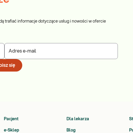
dą trafiać informacje dotyczące usług i nowości w ofercie
Adres e-mail
isz się
Pacjent
Dla lekarza
S
e-Sklep
Blog
P