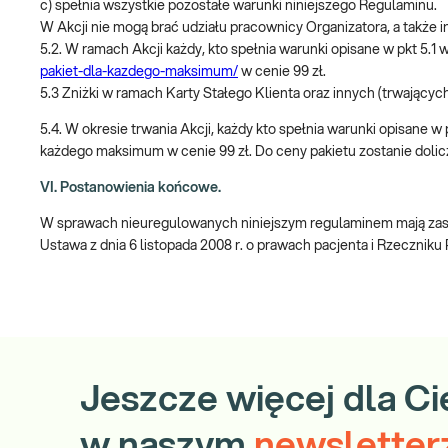
c) spełnia wszystkie pozostałe warunki niniejszego Regulaminu.
W Akcji nie mogą brać udziału pracownicy Organizatora, a takż
5.2. W ramach Akcji każdy, kto spełnia warunki opisane w pkt 
pakiet-dla-kazdego-maksimum/
w cenie 99 zł.
5.3 Zniżki w ramach Karty Stałego Klienta oraz innych (trwających
5.4. W okresie trwania Akcji, każdy kto spełnia warunki opisane
każdego maksimum w cenie 99 zł. Do ceny pakietu zostanie dolic
VI. Postanowienia końcowe.
W sprawach nieuregulowanych niniejszym regulaminem mają zasto
Ustawa z dnia 6 listopada 2008 r. o prawach pacjenta i Rzeczniku
Jeszcze więcej dla Ci
w naszym
newsletter