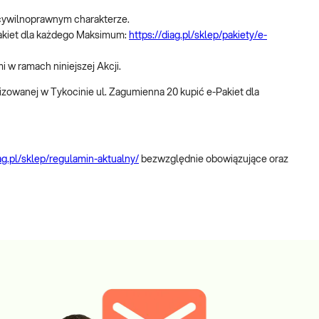
 cywilnoprawnym charakterze.
Pakiet dla każdego Maksimum:
https://diag.pl/sklep/pakiety/e-
i w ramach niniejszej Akcji.
izowanej w Tykocinie ul. Zagumienna 20 kupić e-Pakiet dla
iag.pl/sklep/regulamin-aktualny/
bezwzględnie obowiązujące oraz