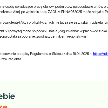
e inne osoby świadczące pracę dla ww. podmiotów na podstawie umów o
5.1 w okresie Akcji po wpisaniu kodu ZAGUMIENNA062025 może nabyć e-
 równolegle) Akcji profilaktycznych nie łączą się ze zniżkami udzielanym
 w pkt 5.1 powyżej może po podaniu hasła „Zagumienna” w placówce zlokal
zona opłata za pobranie, zgodna z cennikiem regionalnym.
sowanie przepisy Regulaminu e-Sklepu z dnia 18.04.2025 r.:
https://d
 Praw Pacjenta.
ebie
ze