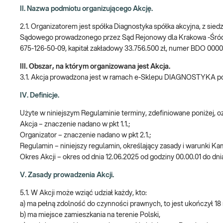
II. Nazwa podmiotu organizującego Akcję.
2.1. Organizatorem jest spółka Diagnostyka spółka akcyjna, z sie
Sądowego prowadzonego przez Sąd Rejonowy dla Krakowa -Śró
675-126-50-09, kapitał zakładowy 33.756.500 zł, numer BDO 000
III. Obszar, na którym organizowana jest Akcja.
3.1. Akcja prowadzona jest w ramach e-Sklepu DIAGNOSTYKA 
IV. Definicje.
Użyte w niniejszym Regulaminie terminy, zdefiniowane poniżej, 
Akcja – znaczenie nadano w pkt 1.1.;
Organizator – znaczenie nadano w pkt 2.1.;
Regulamin – niniejszy regulamin, określający zasady i warunki Ka
Okres Akcji – okres od dnia 12.06.2025 od godziny 00.00.01 do dn
V. Zasady prowadzenia Akcji.
5.1. W Akcji może wziąć udział każdy, kto:
a) ma pełną zdolność do czynności prawnych, to jest ukończył 18 
b) ma miejsce zamieszkania na terenie Polski,