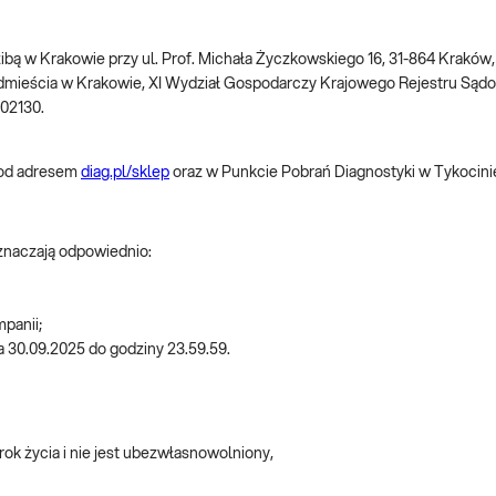
dzibą w Krakowie przy ul. Prof. Michała Życzkowskiego 16, 31-864 Krakó
dmieścia w Krakowie, XI Wydział Gospodarczy Krajowego Rejestru S
002130.
pod adresem
diag.pl/sklep
oraz w Punkcie Pobrań Diagnostyki w Tykocinie
oznaczają odpowiednio:
mpanii;
ia 30.09.2025 do godziny 23.59.59.
rok życia i nie jest ubezwłasnowolniony,