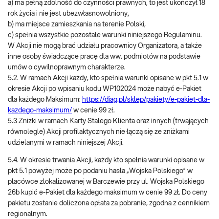
a) ma pełną zdolność do czynności prawnych, to jest ukończył 18
rok życia i nie jest ubezwłasnowolniony,
b) ma miejsce zamieszkania na terenie Polski,
c) spełnia wszystkie pozostałe warunki niniejszego Regulaminu.
W Akcji nie mogą brać udziału pracownicy Organizatora, a także
inne osoby świadczące pracę dla ww. podmiotów na podstawie
umów o cywilnoprawnym charakterze.
5.2. W ramach Akcji każdy, kto spełnia warunki opisane w pkt 5.1 w
okresie Akcji po wpisaniu kodu WP102024 może nabyć e-Pakiet
dla każdego Maksimum:
https://diag.pl/sklep/pakiety/e-pakiet-dla-
kazdego-maksimum/
w cenie 99 zł.
5.3 Zniżki w ramach Karty Stałego Klienta oraz innych (trwających
równolegle) Akcji profilaktycznych nie łączą się ze zniżkami
udzielanymi w ramach niniejszej Akcji.
5.4. W okresie trwania Akcji, każdy kto spełnia warunki opisane w
pkt 5.1 powyżej może po podaniu hasła „Wojska Polskiego” w
placówce zlokalizowanej w Barczewie przy ul. Wojska Polskiego
26b kupić e-Pakiet dla każdego maksimum w cenie 99 zł. Do ceny
pakietu zostanie doliczona opłata za pobranie, zgodna z cennikiem
regionalnym.