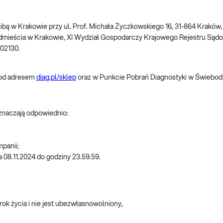
dzibą w Krakowie przy ul. Prof. Michała Życzkowskiego 16, 31-864 Krakó
dmieścia w Krakowie, XI Wydział Gospodarczy Krajowego Rejestru S
002130.
pod adresem
diag.pl/sklep
oraz w Punkcie Pobrań Diagnostyki w Świebodzi
oznaczają odpowiednio:
mpanii;
a 08.11.2024 do godziny 23.59.59.
rok życia i nie jest ubezwłasnowolniony,