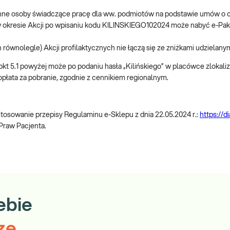
e inne osoby świadczące pracę dla ww. podmiotów na podstawie umów o
.1 w okresie Akcji po wpisaniu kodu KILINSKIEGO102024 może nabyć e-P
 równolegle) Akcji profilaktycznych nie łączą się ze zniżkami udzielanym
 pkt 5.1 powyżej może po podaniu hasła „Kilińskiego” w placówce zlokaliz
płata za pobranie, zgodnie z cennikiem regionalnym.
osowanie przepisy Regulaminu e-Sklepu z dnia 22.05.2024 r.:
https://d
 Praw Pacjenta.
ebie
ze