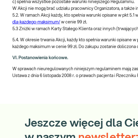
c) spełnia wszystkie pozostałe warunki niniejszego Regulaminu.
W Akcji nie mogą brać udziału pracownicy Organizatora, a takż
5.2. W ramach Akcji każdy, kto spełnia warunki opisane w pkt 5
dla-kazdego-maksimum/
w cenie 99 zł.
5.3 Zniżki w ramach Karty Stałego Klienta oraz innych (trwających
5.4. W okresie trwania Akcji, każdy kto spełnia warunki opisane w
każdego maksimum w cenie 99 zł. Do zakupu zostanie doliczona o
VI. Postanowienia końcowe.
W sprawach nieuregulowanych niniejszym regulaminem mają zast
Ustawa z dnia 6 listopada 2008 r. o prawach pacjenta i Rzeczniku
Jeszcze więcej dla Ci
w naszym
newsletter