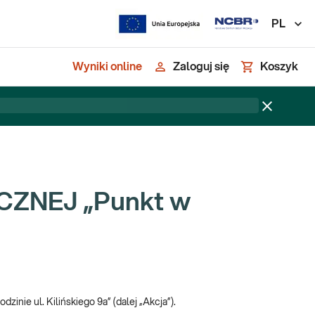
PL
Wyniki online
Zaloguj się
Koszyk
ZNEJ „Punkt w
inie ul. Kilińskiego 9a” (dalej „Akcja”).