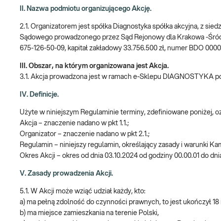
II. Nazwa podmiotu organizującego Akcję.
2.1. Organizatorem jest spółka Diagnostyka spółka akcyjna, z sie
Sądowego prowadzonego przez Sąd Rejonowy dla Krakowa -Śró
675-126-50-09, kapitał zakładowy 33.756.500 zł, numer BDO 000
III. Obszar, na którym organizowana jest Akcja.
3.1. Akcja prowadzona jest w ramach e-Sklepu DIAGNOSTYKA 
IV. Definicje.
Użyte w niniejszym Regulaminie terminy, zdefiniowane poniżej, 
Akcja – znaczenie nadano w pkt 1.1.;
Organizator – znaczenie nadano w pkt 2.1.;
Regulamin – niniejszy regulamin, określający zasady i warunki Ka
Okres Akcji – okres od dnia 03.10.2024 od godziny 00.00.01 do dni
V. Zasady prowadzenia Akcji.
5.1. W Akcji może wziąć udział każdy, kto:
a) ma pełną zdolność do czynności prawnych, to jest ukończył 18 
b) ma miejsce zamieszkania na terenie Polski,