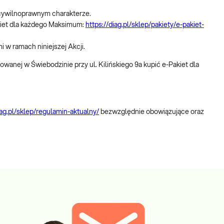
 cywilnoprawnym charakterze.
akiet dla każdego Maksimum:
https://diag.pl/sklep/pakiety/e-pakiet-
i w ramach niniejszej Akcji.
owanej w Świebodzinie przy ul. Kilińskiego 9a kupić e-Pakiet dla
iag.pl/sklep/regulamin-aktualny/
bezwzględnie obowiązujące oraz