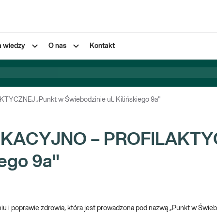
a wiedzy
O nas
Kontakt
ZNEJ „Punkt w Świebodzinie ul. Kilińskiego 9a"
KACYJNO – PROFILAKTYC
iego 9a"
iu i poprawie zdrowia, która jest prowadzona pod nazwą „Punkt w Świebodz