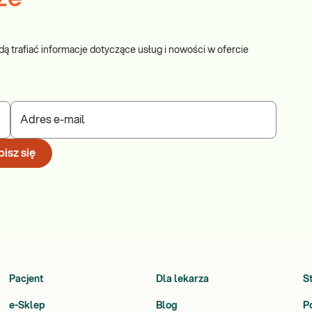
dą trafiać informacje dotyczące usług i nowości w ofercie
Adres e-mail
isz się
Pacjent
Dla lekarza
S
e-Sklep
Blog
P