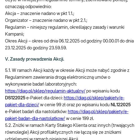
Użyte w niniejszym Regulaminie terminy, zdefiniowane poniżej,
oznaczają odpowiednio:
Akcja – znaczenie nadano w pkt 1.1.;
Organizator – znaczenie nadano w pkt 2.1.;
Regulamin – niniejszy regulamin, określający zasady i warunki
Kampanii;
Okres Akcji – okres od dnia 06.12.2025 od godziny 00.00.01 do dnia
23.12.2025 do godziny 23.59.59.
V. Zasady prowadzenia Akcji.
5.1. W ramach Akcji każdy w okresie Akcji może nabyć zgodnie z
Regulaminem zawierania drogą elektroniczną umów o
wykonywanie badań laboratoryjnych:
https://diag.pl/sklep/regulamin-aktualny/
po wpisaniu kodu
DS122025
e-Pakiet dla dzieci:
https://diag.pl/sklep/pakiety/e-
pakiet-dla-dzieci/
w cenie 99 zł oraz po wpisaniu kodu
NL122025
e-Pakiet badań dla nastolatków:
https://diag.pl/sklep/pakiety/e-
pakiet-badan-dla-nastolatkow/
w cenie 199 zł.
5.2. Zniżki w ramach Karty Stałego Klienta oraz innych (trwających
równolegle) Akcji profilaktycznych nie łączą się ze zniżkami
udzielanymi w ramach niniejszej Akcji.