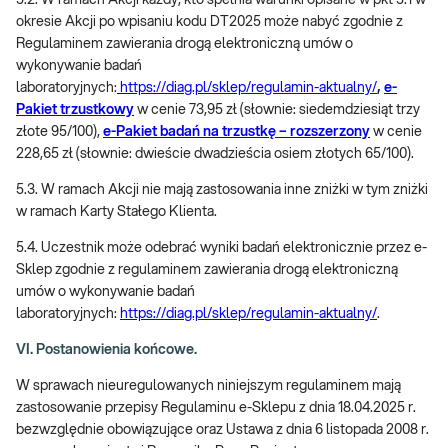
5.2. W ramach Akcji każdy, kto spełnia warunki opisane w pkt 5.1 w
okresie Akcji po wpisaniu kodu DT2025 może nabyć zgodnie z
Regulaminem zawierania drogą elektroniczną umów o
wykonywanie badań
laboratoryjnych:
https://diag.pl/sklep/regulamin-aktualny/
,
e-
Pakiet trzustkowy
w cenie 73,95 zł (słownie: siedemdziesiąt trzy
złote 95/100),
e-Pakiet badań na trzustkę – rozszerzony
w cenie
228,65 zł (słownie: dwieście dwadzieścia osiem złotych 65/100).
5.3. W ramach Akcji nie mają zastosowania inne zniżki w tym zniżki
w ramach Karty Stałego Klienta.
5.4. Uczestnik może odebrać wyniki badań elektronicznie przez e-
Sklep zgodnie z regulaminem zawierania drogą elektroniczną
umów o wykonywanie badań
laboratoryjnych:
https://diag.pl/sklep/regulamin-aktualny/
.
VI. Postanowienia końcowe.
W sprawach nieuregulowanych niniejszym regulaminem mają
zastosowanie przepisy Regulaminu e-Sklepu z dnia 18.04.2025 r.
bezwzględnie obowiązujące oraz Ustawa z dnia 6 listopada 2008 r.