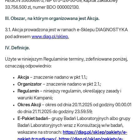
REGON 356366975, NIP 675-126-50-09, kapitał zakładowy
33.756.500 zł, numer BDO 000002130.
III. Obszar, na którym organizowana jest Akcja.
3.1. Akcja prowadzona jest w ramach e-Sklepu DIAGNOSTYKA
pod adresem
www.diag.pl/sklep.
IV. Definicje.
Użyte w niniejszym Regulaminie terminy, zdefiniowane poniżej,
oznaczają odpowiednio:
Akcja
– znaczenie nadano w pkt 1.1.;
Organizator
– znaczenie nadano w pkt 2.1.;
Regulamin
– niniejszy regulamin, określający zasady i
warunki Kampanii;
Okres Akcji
– okres od dnia 20.11.2025 od godziny 00.00.01
do dnia 21.11.2025 do godziny 23.59.59;
E-Pakiet badań
– grupy Badań Laboratoryjnych albo grupy
Badań Laboratoryjnych wraz z Konsultacją w/w badań,
wskazane na stronach:
https://diag.pl/sklep/pakiety/e-
pakiet-trzustkowy/
,
https://diag.pl/sklep/pakiety/e-