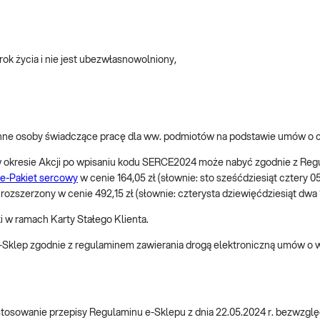
rok życia i nie jest ubezwłasnowolniony,
e inne osoby świadczące pracę dla ww. podmiotów na podstawie umów o
5.1 w okresie Akcji po wpisaniu kodu SERCE2024 może nabyć zgodnie z 
e-Pakiet sercowy
w cenie 164,05 zł (słownie: sto sześćdziesiąt cztery 0
– rozszerzony w cenie 492,15 zł (słownie: czterysta dziewięćdziesiąt dwa 
ki w ramach Karty Stałego Klienta.
 e-Sklep zgodnie z regulaminem zawierania drogą elektroniczną umów o
sowanie przepisy Regulaminu e-Sklepu z dnia 22.05.2024 r. bezwzględni