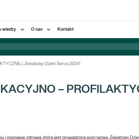
a wiedzy
O nas
Kontakt
YCZNEJ „Światowy Dzień Serca 2024”
KACYJNO – PROFILAKTYC
aniu i poprawie zdrowia, która jest prowadzona pod nazwą „Światowy Dzień