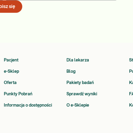
isz się
Pacjent
Dla lekarza
S
e-Sklep
Blog
P
Oferta
Pakiety badań
K
Punkty Pobrań
Sprawdź wyniki
F
Informacja o dostępności
O e-Sklepie
K