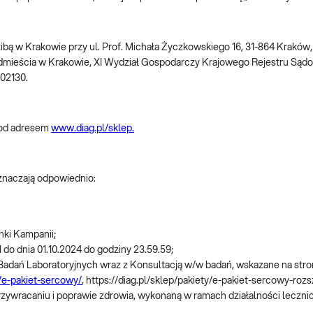
dzibą w Krakowie przy ul. Prof. Michała Życzkowskiego 16, 31-864 Krakó
dmieścia w Krakowie, XI Wydział Gospodarczy Krajowego Rejestru S
002130.
pod adresem
www.diag.pl/sklep.
oznaczają odpowiednio:
nki Kampanii;
 do dnia 01.10.2024 do godziny 23.59.59;
 Badań Laboratoryjnych wraz z Konsultacją w/w badań, wskazane na str
y/e-pakiet-sercowy/
, https://diag.pl/sklep/pakiety/e-pakiet-sercowy-roz
przywracaniu i poprawie zdrowia, wykonaną w ramach działalności leczn