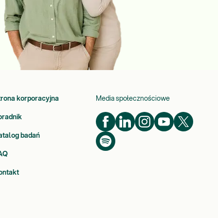
trona korporacyjna
Media społecznościowe
oradnik
atalog badań
AQ
ontakt