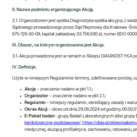
II. Nazwa podmiotu organizującego Akcję.
2.1. Organizatorem jest spółka Diagnostyka spółka akcyjna, z sie
Sądowego prowadzonego przez Sąd Rejonowy dla Krakowa -Śró
675-126-50-09, kapitał zakładowy 33.756.500 zł, numer BDO 000
III. Obszar, na którym organizowana jest Akcja.
3.1. Akcja prowadzona jest w ramach e-Sklepu DIAGNOSTYKA 
IV. Definicje.
Użyte w niniejszym Regulaminie terminy, zdefiniowane poniżej, 
Akcja
– znaczenie nadano w pkt 1.1.;
Organizator
– znaczenie nadano w pkt 2.1.;
Regulamin
– niniejszy regulamin, określający zasady i waru
Okres Akcji
– okres od dnia 29.09.2024 od godziny 00.00.01
E-Pakiet badań
– grupy Badań Laboratoryjnych albo grupy
kardiologiczne-podstawowe/
,
https://diag.pl/sklep/pakiet
medycznej, służącą profilaktyce, zachowaniu, ratowaniu, 