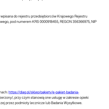
w, wpisana do rejestru przedsiębiorców Krajowego Rejestru
ądowego, pod numerem KRS 0000918455, REGON 356366975, NIP
onach:
https://diag.pl/sklep/pakiety/e-pakiet-badania-
szerzony/, przy czym stanowią one usługę w zakresie opieki
iczej przez podmioty lecznicze lub Badania Wysyłkowe.