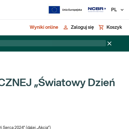
PL
Wyniki online
Zaloguj się
Koszyk
ZNEJ „Światowy Dzień
 Serca 2024” (dalej „Akcja”)