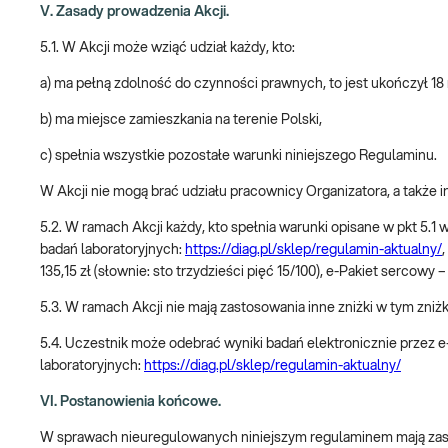
V. Zasady prowadzenia Akcji.
5.1. W Akcji może wziąć udział każdy, kto:
a) ma pełną zdolność do czynności prawnych, to jest ukończył 18 
b) ma miejsce zamieszkania na terenie Polski,
c) spełnia wszystkie pozostałe warunki niniejszego Regulaminu.
W Akcji nie mogą brać udziału pracownicy Organizatora, a takż
5.2. W ramach Akcji każdy, kto spełnia warunki opisane w pkt 
badań laboratoryjnych:
https://diag.pl/sklep/regulamin-aktualny/
,
135,15 zł (słownie: sto trzydzieści pięć 15/100), e-Pakiet sercowy 
5.3. W ramach Akcji nie mają zastosowania inne zniżki w tym zniż
5.4. Uczestnik może odebrać wyniki badań elektronicznie przez
laboratoryjnych:
https://diag.pl/sklep/regulamin-aktualny/
VI. Postanowienia końcowe.
W sprawach nieuregulowanych niniejszym regulaminem mają zasto