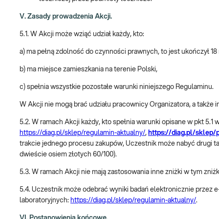
V. Zasady prowadzenia Akcji.
5.1. W Akcji może wziąć udział każdy, kto:
a) ma pełną zdolność do czynności prawnych, to jest ukończył 18 
b) ma miejsce zamieszkania na terenie Polski,
c) spełnia wszystkie pozostałe warunki niniejszego Regulaminu.
W Akcji nie mogą brać udziału pracownicy Organizatora, a takż
5.2. W ramach Akcji każdy, kto spełnia warunki opisane w pkt 5
https://diag.pl/sklep/regulamin-aktualny/
,
https://diag.pl/sklep
trakcie jednego procesu zakupów, Uczestnik może nabyć drugi taki 
dwieście osiem złotych 60/100).
5.3. W ramach Akcji nie mają zastosowania inne zniżki w tym zniż
5.4. Uczestnik może odebrać wyniki badań elektronicznie przez
laboratoryjnych:
https://diag.pl/sklep/regulamin-aktualny/
.
VI. Postanowienia końcowe.