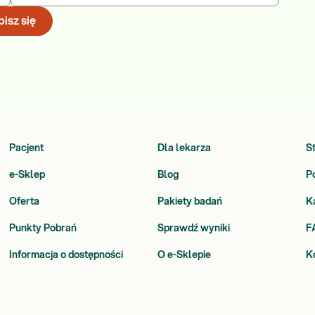
isz się
Pacjent
Dla lekarza
S
e-Sklep
Blog
P
Oferta
Pakiety badań
K
Punkty Pobrań
Sprawdź wyniki
F
Informacja o dostępności
O e-Sklepie
K