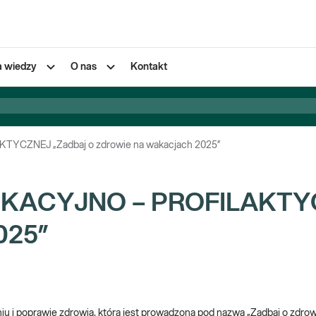
a wiedzy
O nas
Kontakt
CZNEJ „Zadbaj o zdrowie na wakacjach 2025”
KACYJNO – PROFILAKTYC
025”
niu i poprawie zdrowia, która jest prowadzona pod nazwą „Zadbaj o zdrow