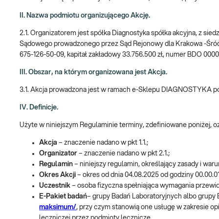
II. Nazwa podmiotu organizującego Akcję.
2.1. Organizatorem jest spółka Diagnostyka spółka akcyjna, z sie
Sądowego prowadzonego przez Sąd Rejonowy dla Krakowa -Śró
675-126-50-09, kapitał zakładowy 33.756.500 zł, numer BDO 000
III. Obszar, na którym organizowana jest Akcja.
3.1. Akcja prowadzona jest w ramach e-Sklepu DIAGNOSTYKA 
IV. Definicje.
Użyte w niniejszym Regulaminie terminy, zdefiniowane poniżej, 
Akcja
– znaczenie nadano w pkt 1.1.;
Organizator
– znaczenie nadano w pkt 2.1.;
Regulamin
– niniejszy regulamin, określający zasady i waru
Okres Akcji
– okres od dnia 04.08.2025 od godziny 00.00.01
Uczestnik
– osoba fizyczna spełniająca wymagania przewidz
E-Pakiet badań
– grupy Badań Laboratoryjnych albo grupy
maksimum/
, przy czym stanowią one usługę w zakresie op
leczniczej przez podmioty lecznicze.