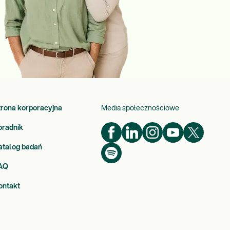
trona korporacyjna
Media społecznościowe
oradnik
atalog badań
AQ
ontakt