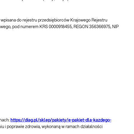
w, wpisana do rejestru przedsiębiorców Krajowego Rejestru
ądowego, pod numerem KRS 0000918455, REGON 356366975, NIP
onach:
https://diag.pl/sklep/pakiety/e-pakiet-dla-kazdego-
niu i poprawie zdrowia, wykonaną w ramach działalności