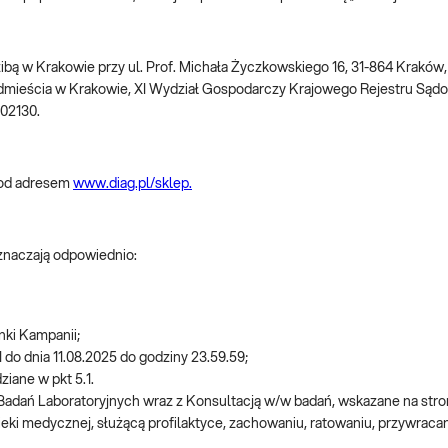
dzibą w Krakowie przy ul. Prof. Michała Życzkowskiego 16, 31-864 Krakó
dmieścia w Krakowie, XI Wydział Gospodarczy Krajowego Rejestru S
002130.
pod adresem
www.diag.pl/sklep.
oznaczają odpowiednio:
nki Kampanii;
 do dnia 11.08.2025 do godziny 23.59.59;
iane w pkt 5.1.
 Badań Laboratoryjnych wraz z Konsultacją w/w badań, wskazane na str
ieki medycznej, służącą profilaktyce, zachowaniu, ratowaniu, przywraca