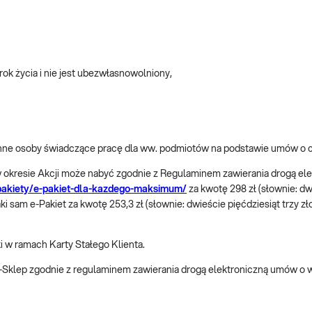
rok życia i nie jest ubezwłasnowolniony,
e inne osoby świadczące pracę dla ww. podmiotów na podstawie umów o
.1 w okresie Akcji może nabyć zgodnie z Regulaminem zawierania drogą 
/pakiety/e-pakiet-dla-kazdego-maksimum/
za kwotę 298 zł (słownie: dw
sam e-Pakiet za kwotę 253,3 zł (słownie: dwieście pięćdziesiąt trzy złote
ki w ramach Karty Stałego Klienta.
 e-Sklep zgodnie z regulaminem zawierania drogą elektroniczną umów o