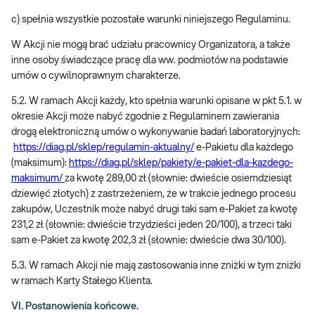
c) spełnia wszystkie pozostałe warunki niniejszego Regulaminu.
W Akcji nie mogą brać udziału pracownicy Organizatora, a także
inne osoby świadczące pracę dla ww. podmiotów na podstawie
umów o cywilnoprawnym charakterze.
5.2. W ramach Akcji każdy, kto spełnia warunki opisane w pkt 5.1. w
okresie Akcji może nabyć zgodnie z Regulaminem zawierania
drogą elektroniczną umów o wykonywanie badań laboratoryjnych:
https://diag.pl/sklep/regulamin-aktualny/
e-Pakietu dla każdego
(maksimum):
https://diag.pl/sklep/pakiety/e-pakiet-dla-kazdego-
maksimum/
za kwotę 289,00 zł (słownie: dwieście osiemdziesiąt
dziewięć złotych) z zastrzeżeniem, że w trakcie jednego procesu
zakupów, Uczestnik może nabyć drugi taki sam e-Pakiet za kwotę
231,2 zł (słownie: dwieście trzydzieści jeden 20/100), a trzeci taki
sam e-Pakiet za kwotę 202,3 zł (słownie: dwieście dwa 30/100).
5.3. W ramach Akcji nie mają zastosowania inne zniżki w tym zniżki
w ramach Karty Stałego Klienta.
VI. Postanowienia końcowe.