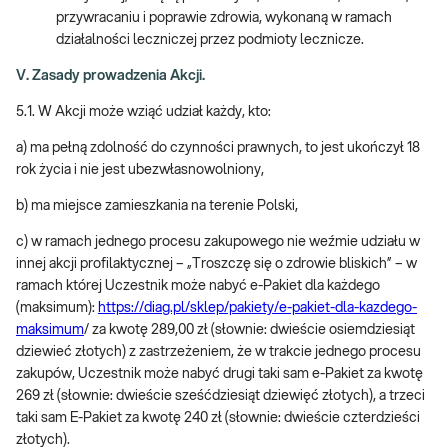
przywracaniu i poprawie zdrowia, wykonaną w ramach
działalności leczniczej przez podmioty lecznicze.
V. Zasady prowadzenia Akcji.
5.1. W Akcji może wziąć udział każdy, kto:
a) ma pełną zdolność do czynności prawnych, to jest ukończył 18
rok życia i nie jest ubezwłasnowolniony,
b) ma miejsce zamieszkania na terenie Polski,
c) w ramach jednego procesu zakupowego nie weźmie udziału w
innej akcji profilaktycznej – „Troszczę się o zdrowie bliskich” – w
ramach której Uczestnik może nabyć e-Pakiet dla każdego
(maksimum):
https://diag.pl/sklep/pakiety/e-pakiet-dla-kazdego-
maksimum
/ za kwotę 289,00 zł (słownie: dwieście osiemdziesiąt
dziewieć złotych) z zastrzeżeniem, że w trakcie jednego procesu
zakupów, Uczestnik może nabyć drugi taki sam e-Pakiet za kwotę
269 zł (słownie: dwieście sześćdziesiąt dziewięć złotych), a trzeci
taki sam E-Pakiet za kwotę 240 zł (słownie: dwieście czterdzieści
złotych).