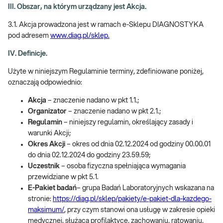
III. Obszar, na którym urządzany jest Akcja.
3.1. Akcja prowadzona jest w ramach e-Sklepu DIAGNOSTYKA
pod adresem
www.diag.pl/sklep.
IV. Definicje.
Użyte w niniejszym Regulaminie terminy, zdefiniowane poniżej,
oznaczają odpowiednio:
Akcja
– znaczenie nadano w pkt 1.1.;
Organizator
– znaczenie nadano w pkt 2.1.;
Regulamin
– niniejszy regulamin, określający zasady i
warunki Akcji;
Okres Akcji
– okres od dnia 02.12.2024 od godziny 00.00.01
do dnia 02.12.2024 do godziny 23.59.59;
Uczestnik
– osoba fizyczna spełniająca wymagania
przewidziane w pkt 5.1.
E-Pakiet badań
– grupa Badań Laboratoryjnych wskazana na
stronie:
https://diag.pl/sklep/pakiety/e-pakiet-dla-kazdego-
maksimum/
, przy czym stanowi ona usługę w zakresie opieki
medycznej, służącą profilaktyce, zachowaniu, ratowaniu,