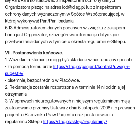
się Pan/Pani kontaktować z inspektorem ochrony danych
Organizatora pisząc na adres iod@diag.pl lub z inspektorem
ochrony danych wyznaczonym w Spółce Współpracującej, w
której wykonywał Pan/Pani badania.
6.13 Administratorem danych podanych w związku z zakupem
bonu jest Organizator, szczegółowe informacje dotyczące
przetwarzania danych w tym celu określa regulamin e-Sklepu.
VII. Postanowienia końcowe.
1. Wszelkie reklamacje mogą byś składane w następujący sposób:
• za pomocą formularza:
https://diag.pl/pacjent/kontakt/uwagi-i-
sugestie/
• pisemnie, bezpośrednio w Placówce.
2. Reklamacja zostanie rozpatrzona w terminie 14 ni od dnia jej
otrzymania.
3. W sprawach nieuregulowanych niniejszym regulaminem mają
zastosowanie przepisy Ustawa z dnia 6 listopada 2008 r. o prawach
pacjenta i Rzeczniku Praw Pacjenta oraz postanowienia
regulaminu Sklepu
https://diag.pl/sklep/regulaminy/