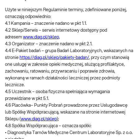
Użyte w niniejszym Regulaminie terminy, zdefiniowane poniżej,
oznaczają odpowiednio:
4.1 Kampania – znaczenie nadano w pkt 1.1.
4.2 Sklep/Serwis – serwis internetowy dostępny pod
adresem
www.diag.pl/sklep,
4.3 Organizator – znaczenie nadano w pkt 2.1.
4.4 E-Pakiet badań – grupa Badań Laboratoryjnych, wskazanych na
stronie
https://diag.pl/sklep/pakiety-badan/
, przy czym stanowią
one usługę w zakresie opieki medycznej, służącą profilaktyce,
zachowaniu, ratowaniu, przywracaniu i poprawie zdrowia,
wykonaną w ramach działalności leczniczej przez podmioty
lecznicze.
4.5 Uczestnik – osoba fizyczna spełniająca wymagania
przewidziane w pkt 5.1.
4.6 Placówka– Punkty Pobrań prowadzone przez Usługodawcę
lub Spółkę Współpracującą, wskazane na stronie internetowej
Sklepu (
www.diag.pl/sklep
);
4.8 Spółka Współpracująca – oznacza spółki:
• Diagnostyka Tarnów Medyczne Centrum Laboratoryjne Sp. z o.o.