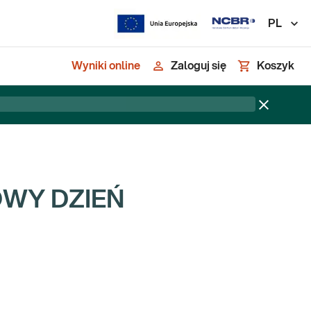
PL
Wyniki online
Zaloguj się
Koszyk
OWY DZIEŃ