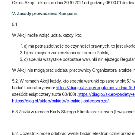
Okres Akcji – okres od dnia 20.10.2021 od godziny 06.00.01 do dni
V. Zasady prowadzenia Kampanii.
5.1
W Akcji może wziąć udział każdy, kto:
a) ma pełną zdolność do czynności prawnych, to jest ukończ
b) ma miejsce zamieszkania na terenie Polski,
c) spełnia wszystkie pozostałe warunki niniejszego Regula
W Akcji nie mogą brać udziału pracownicy Organizatora, a takż
5.2. W ramach Akcji każdy, kto spełnia warunki opisane w pkt 5
badań laboratoryjnych:
https://diag.pl/sklep/regulamin-z-dnia-
sześćdziesiąt cztery złote 60/100) :
https://diag.pl/sklep/pakiety/
https://diag.pl/sklep/pakiety/e-pakiet-osteoporoza/
.
5.3 Zniżki w ramach Karty Stałego Klienta oraz innych (trwających
5.2. Uczestnik może odebrać wyniki badań elektronicznie przez 