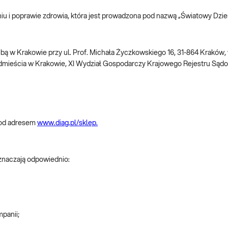
aniu i poprawie zdrowia, która jest prowadzona pod nazwą „Światowy Dzie
dzibą w Krakowie przy ul. Prof. Michała Życzkowskiego 16, 31-864 Kraków
dmieścia w Krakowie, XI Wydział Gospodarczy Krajowego Rejestru S
pod adresem
www.diag.pl/sklep.
oznaczają odpowiednio:
mpanii;