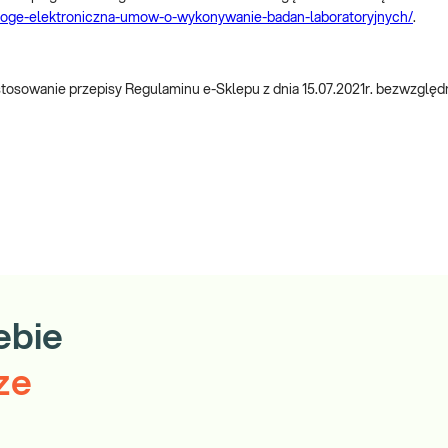
a-droge-elektroniczna-umow-o-wykonywanie-badan-laboratoryjnych/
.
owanie przepisy Regulaminu e-Sklepu z dnia 15.07.2021r. bezwzględnie
ebie
ze