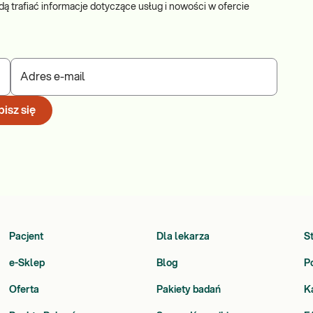
dą trafiać informacje dotyczące usług i nowości w ofercie
Adres e-mail
isz się
Pacjent
Dla lekarza
S
e-Sklep
Blog
P
Oferta
Pakiety badań
K