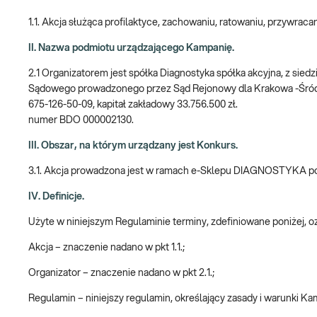
1.1. Akcja służąca profilaktyce, zachowaniu, ratowaniu, przywrac
II. Nazwa podmiotu urządzającego Kampanię.
2.1 Organizatorem jest spółka Diagnostyka spółka akcyjna, z sie
Sądowego prowadzonego przez Sąd Rejonowy dla Krakowa -Śró
675-126-50-09, kapitał zakładowy 33.756.500 zł.
numer BDO 000002130.
III. Obszar, na którym urządzany jest Konkurs.
3.1. Akcja prowadzona jest w ramach e-Sklepu DIAGNOSTYKA 
IV. Definicje.
Użyte w niniejszym Regulaminie terminy, zdefiniowane poniżej, 
Akcja – znaczenie nadano w pkt 1.1.;
Organizator – znaczenie nadano w pkt 2.1.;
Regulamin – niniejszy regulamin, określający zasady i warunki Ka