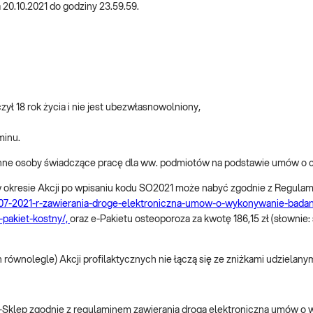
a 20.10.2021 do godziny 23.59.59.
ył 18 rok życia i nie jest ubezwłasnowolniony,
minu.
e inne osoby świadczące pracę dla ww. podmiotów na podstawie umów o
.1 w okresie Akcji po wpisaniu kodu SO2021 może nabyć zgodnie z Regu
15-07-2021-r-zawierania-droge-elektroniczna-umow-o-wykonywanie-badan
e-pakiet-kostny/,
oraz e-Pakietu osteoporoza za kwotę 186,15 zł (słownie: 
 równolegle) Akcji profilaktycznych nie łączą się ze zniżkami udzielanym
e-Sklep zgodnie z regulaminem zawierania drogą elektroniczną umów o 