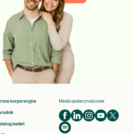
trona korporacyjna
Media społecznościowe
oradnik
atalog badań