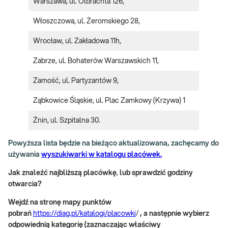
Warszawa, ul. Olbrachta 126,
Włoszczowa, ul. Żeromskiego 28,
Wrocław, ul. Zakładowa 11h,
Zabrze, ul. Bohaterów Warszawskich 11,
Zamość, ul. Partyzantów 9,
Ząbkowice Śląskie,
ul. Plac Zamkowy (Krzywa) 1
Żnin, ul. Szpitalna 30.
Powyższa lista będzie na bieżąco aktualizowana, zachęcamy do
używania
wyszukiwarki w katalogu placówek.
Jak znaleźć najbliższą placówkę
,
lub sprawdzić godziny
otwarcia?
Wejdź na stronę mapy punktów
pobrań
https://diag.pl/katalogi/placowki
/
, a następnie wybierz
odpowiednią kategorię (zaznaczając właściwy