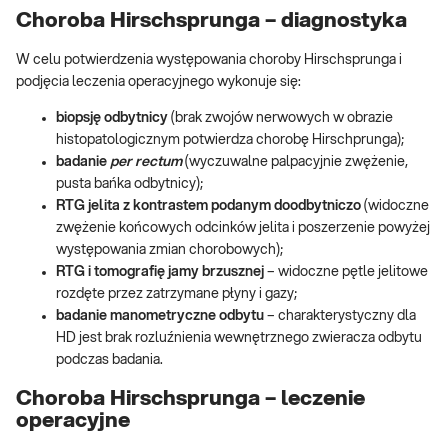
Choroba Hirschsprunga – diagnostyka
W celu potwierdzenia występowania choroby Hirschsprunga i
podjęcia leczenia operacyjnego wykonuje się:
biopsję odbytnicy
(brak zwojów nerwowych w obrazie
histopatologicznym potwierdza chorobę Hirschprunga);
badanie
per rectum
(wyczuwalne palpacyjnie zwężenie,
pusta bańka odbytnicy);
RTG jelita z kontrastem podanym doodbytniczo
(widoczne
zwężenie końcowych odcinków jelita i poszerzenie powyżej
występowania zmian chorobowych);
RTG i tomografię jamy brzusznej
– widoczne pętle jelitowe
rozdęte przez zatrzymane płyny i gazy;
badanie manometryczne odbytu
– charakterystyczny dla
HD jest brak rozluźnienia wewnętrznego zwieracza odbytu
podczas badania.
Choroba Hirschsprunga – leczenie
operacyjne