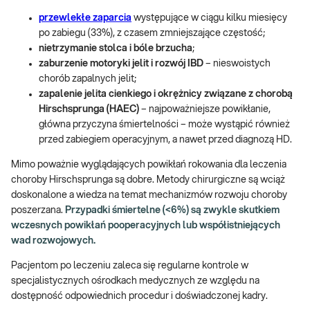
przewlekłe zaparcia
występujące w ciągu kilku miesięcy
po zabiegu (33%), z czasem zmniejszające częstość;
nietrzymanie stolca i bóle brzucha
;
zaburzenie motoryki jelit i rozwój IBD
– nieswoistych
chorób zapalnych jelit;
zapalenie jelita cienkiego i okrężnicy związane z chorobą
Hirschsprunga (HAEC)
– najpoważniejsze powikłanie,
główna przyczyna śmiertelności – może wystąpić również
przed zabiegiem operacyjnym, a nawet przed diagnozą HD.
Mimo poważnie wyglądających powikłań rokowania dla leczenia
choroby Hirschsprunga są dobre. Metody chirurgiczne są wciąż
doskonalone a wiedza na temat mechanizmów rozwoju choroby
poszerzana.
Przypadki śmiertelne (<6%) są zwykle skutkiem
wczesnych powikłań pooperacyjnych lub współistniejących
wad rozwojowych.
Pacjentom po leczeniu zaleca się regularne kontrole w
specjalistycznych ośrodkach medycznych ze względu na
dostępność odpowiednich procedur i doświadczonej kadry.