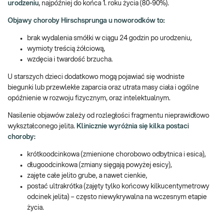
urodzeniu
, najpóźniej do końca 1. roku życia (80-90%).
Objawy choroby Hirschsprunga u noworodków to:
brak wydalenia smółki w ciągu 24 godzin po urodzeniu,
wymioty treścią żółciową,
wzdęcia i twardość brzucha.
U starszych dzieci dodatkowo mogą pojawiać się wodniste
biegunki lub przewlekłe zaparcia oraz utrata masy ciała i ogólne
opóźnienie w rozwoju fizycznym, oraz intelektualnym.
Nasilenie objawów zależy od rozległości fragmentu nieprawidłowo
wykształconego jelita.
Klinicznie wyróżnia się kilka postaci
choroby:
krótkoodcinkowa (zmienione chorobowo odbytnica i esica),
długoodcinkowa (zmiany sięgają powyżej esicy),
zajęte całe jelito grube, a nawet cienkie,
postać ultrakrótka (zajęty tylko końcowy kilkucentymetrowy
odcinek jelita) – często niewykrywalna na wczesnym etapie
życia.