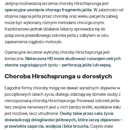
Jedyną możliwością leczenia choroby Hirschsprunga jest
operacyjne usunięcie chorego fragmentu jelita
. W zależności od
stopnia zajęcia jelita przez chorobę oraz wieku pacjenta zabieg
może być wykonany różnymi metodami chirurgicznymi.
Każdorazowo jednak działanie lekarzy sprowadza się do
połączenia prawidłowego odcinka jelita z odbytem w celu
zapewnienia ciągłości motoryki.
Operacyjne leczenie wykrytej choroby Hirschsprunga jest
konieczne.
Nieleczona HD może skutkować rozwojem ostrych
stanów zagrażających życiu – perforacją jelita lub sepsą.
Choroba Hirschsprunga u dorosłych
Łagodne formy choroby mogą nie dawać wyraźnych objawów w
początkowych latach życia, dlatego zdarzają się dorosłe osoby z
nierozpoznaną chorobą Hirschsprunga. Ponieważ odcinek jelita
bez zwojów nerwowych jest u nich bardzo krótki, wydalanie kału
jest możliwe, lecz utrudnione.
Osoby takie przez całe życie
doświadczają dolegliwości jelitowych, które leczą objawowo –
przewlekłe zaparcia, wzdęcia i bóle brzucha.
Często stale