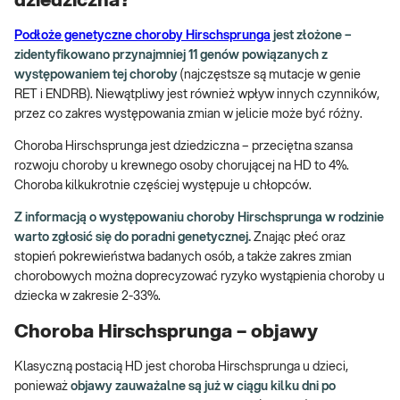
dziedziczna?
Podłoże genetyczne choroby Hirschsprunga
jest złożone –
zidentyfikowano przynajmniej 11 genów powiązanych z
występowaniem tej choroby
(najczęstsze są mutacje w genie
RET i ENDRB). Niewątpliwy jest również wpływ innych czynników,
przez co zakres występowania zmian w jelicie może być różny.
Choroba Hirschsprunga jest dziedziczna – przeciętna szansa
rozwoju choroby u krewnego osoby chorującej na HD to 4%.
Choroba kilkukrotnie częściej występuje u chłopców.
Z informacją o występowaniu choroby Hirschsprunga w rodzinie
warto zgłosić się do poradni genetycznej.
Znając płeć oraz
stopień pokrewieństwa badanych osób, a także zakres zmian
chorobowych można doprecyzować ryzyko wystąpienia choroby u
dziecka w zakresie 2-33%.
Choroba Hirschsprunga – objawy
Klasyczną postacią HD jest choroba Hirschsprunga u dzieci,
ponieważ
objawy zauważalne są już w ciągu kilku dni po