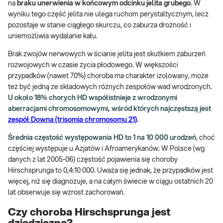
na
braku unerwienia w końcowym odcinku jelita grubego
. W
wyniku tego część jelita nie ulega ruchom perystaltycznym, lecz
pozostaje w stanie ciągłego skurczu, co zaburza drożność i
uniemożliwia wydalanie kału.
Brak zwojów nerwowych w ścianie jelita jest skutkiem zaburzeń
rozwojowych w czasie życia płodowego. W większości
przypadków (nawet 70%) choroba ma charakter izolowany, może
też być jedną ze składowych różnych zespołów wad wrodzonych.
U około 18% chorych HD współistnieje z wrodzonymi
aberracjami chromosomowymi, wśród których najczęstszą jest
zespół Downa (trisomia chromosomu 21)
.
Średnia częstość występowania HD to 1 na 10 000 urodzeń
, choć
częściej występuje u Azjatów i Afroamerykanów. W Polsce (wg
danych z lat 2005-06) częstość pojawienia się choroby
Hirschsprunga to 0,4:10 000. Uważa się jednak, że przypadków jest
więcej, niż się diagnozuje, a na całym świecie w ciągu ostatnich 20
lat obserwuje się wzrost zachorowań.
Czy choroba Hirschsprunga jest