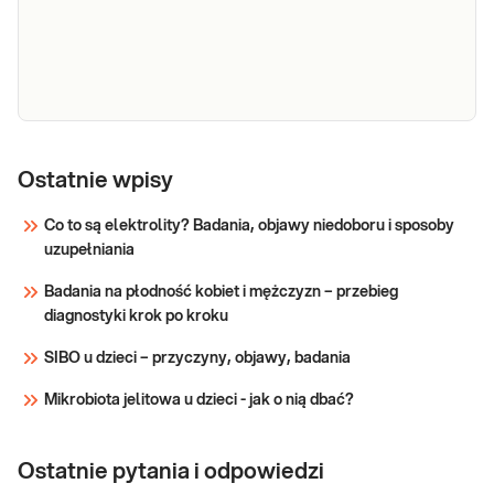
Choroba Hirschsprunga - analiza delecji lub
duplikacji w genach RET, ZEB2, EDN3 i GDNF met.
Ostatnie wpisy
MLPA
Co to są elektrolity? Badania, objawy niedoboru i sposoby
uzupełniania
Sprawdź
Badania na płodność kobiet i mężczyzn – przebieg
diagnostyki krok po kroku
SIBO u dzieci – przyczyny, objawy, badania
Mikrobiota jelitowa u dzieci - jak o nią dbać?
Ostatnie pytania i odpowiedzi