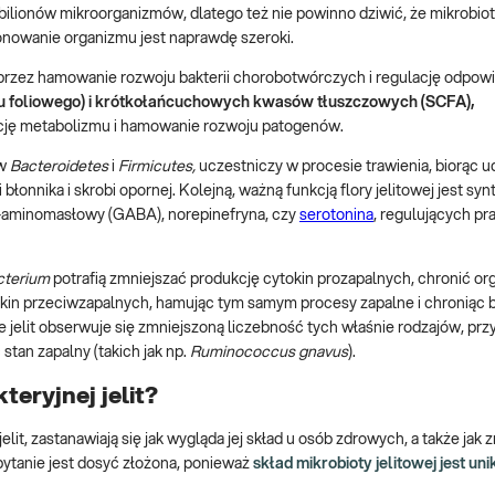
ilionów mikroorganizmów, dlatego też nie powinno dziwić, że mikrobio
onowanie organizmu jest naprawdę szeroki.
rzez hamowanie rozwoju bakterii chorobotwórczych i regulację odpowi
u foliowego) i krótkołańcuchowych kwasów tłuszczowych (SCFA),
lację metabolizmu i hamowanie rozwoju patogenów.
ów
Bacteroidetes
i
Firmicutes,
uczestniczy w procesie trawienia, biorąc u
łonnika i skrobi opornej. Kolejną, ważną funkcją flory jelitowej jest syn
-aminomasłowy (GABA), norepinefryna, czy
serotonina
, regulujących pr
cterium
potrafią zmniejszać produkcję cytokin prozapalnych, chronić o
okin przeciwzapalnych, hamując tym samym procesy zapalne i chroniąc 
 jelit obserwuje się zmniejszoną liczebność tych właśnie rodzajów, prz
tan zapalny (takich jak np.
Ruminococcus gnavus
).
eryjnej jelit?
lit, zastanawiają się jak wygląda jej skład u osób zdrowych, a także jak 
tanie jest dosyć złożona, ponieważ
skład mikrobioty jelitowej jest uni