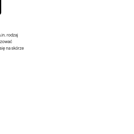
in. rodzaj
nizować
się na skórze