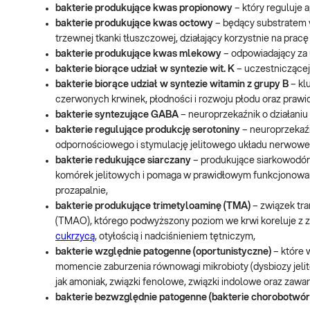
bakterie produkujące kwas propionowy
– który reguluje 
bakterie produkujące kwas octowy
– będący substratem 
trzewnej tkanki tłuszczowej, działający korzystnie na prac
bakterie produkujące kwas mlekowy
– odpowiadający za
bakterie biorące udział w syntezie wit. K
– uczestniczącej 
bakterie biorące udział w syntezie witamin z grupy B
– kl
czerwonych krwinek, płodności i rozwoju płodu oraz pra
bakterie syntezujące GABA
– neuroprzekaźnik o działaniu
bakterie regulujące produkcję serotoniny
– neuroprzekaźn
odpornościowego i stymulację jelitowego układu nerwowe
bakterie redukujące siarczany
– produkujące siarkowodór (H
komórek jelitowych i pomaga w prawidłowym funkcjonowaniu
prozapalnie,
bakterie produkujące trimetyloaminę (TMA)
– związek tra
(TMAO), którego podwyższony poziom we krwi koreluje z z
cukrzycą
, otyłością i nadciśnieniem tętniczym,
bakterie względnie patogenne (oportunistyczne)
– które 
momencie zaburzenia równowagi mikrobioty (dysbiozy jeli
jak amoniak, związki fenolowe, związki indolowe oraz zawa
bakterie bezwzględnie patogenne (bakterie chorobotwór