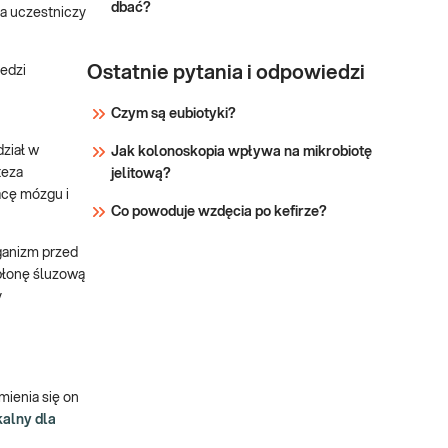
dbać?
ta uczestniczy
autoprzeciwciał
przeciwjądrowych
ANCA oraz prz
Ostatnie pytania i odpowiedzi
edzi
Czym są eubiotyki?
dział w
Jak kolonoskopia wpływa na mikrobiotę
teza
jelitową?
acę mózgu i
Co powoduje wzdęcia po kefirze?
rganizm przed
błonę śluzową
y
zmienia się on
kalny dla