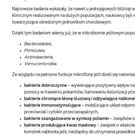
Najnowsze badania wykazały, że nawet u jednojajowych bliźniąt wy
klinicznym realizowanym na dużych populacjach, naukowcy byli w 
towarzyszące określonym jednostkom chorobowym.
Dzięki tym badaniom wiemy już, że w mikrobiomie jelitowym popula
Bacteroidetes,
Firmicutes,
Actinobacteria,
Verrucomicrobia.
Ze względu na pełnione funkcje mikroflorę jelit dzieli się natomias
bakterie dobroczynne
– wywierające pozytywny wpływ na 
pomocy w trawieniu pokarmów, hamowaniu kolonizacji przez
bakterie chroniące błonę śluzową i odżywiające nabłonek 
bakterie immunostymulujące
– mobilizujące układ odporn
przeciwciał i cytokin przeciwzapalnych,
bakterie zaangażowane w syntezę poliamin
– związków or
bakterie produkujące kwas masłowy
– związek o właściw
komórek nabłonka jelit, niezbędny do utrzymania prawidłowe