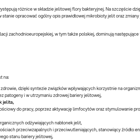
stępują różnice w składzie jelitowej flory bakteryjnej. Na szczęście dz
stanie opracować ogólny opis prawidłowej mikrobioty jelit oraz zmiany 
cji zachodnioeuropejskiej, w tym także polskiej, dominują następujące t
t na:
zdrowie, dzięki syntezie związków wpływających korzystnie na organiz
 patogeny i w utrzymaniu zdrowej bariery jelitowej,
jelita,
ościowy do pracy, poprzez aktywację limfocytów oraz stymulowanie pro
ganicznych odżywiających nabłonek jelit,
ościach przeciwzapalnych i przeciwutleniających, stanowiący źródło ene
go stanu bariery jelitowej,