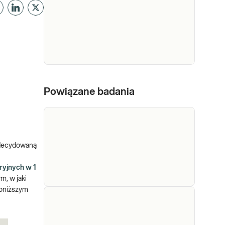
e-Pakiet
wysyłkowy -
Powiązane badania
NANOBIOME
NANOBIOME jest
- badanie
pierwszym badaniem
mikroflory jelitowej,
genetyczne
opartym na analizie
mikroflory
 zdecydowaną
pełnego DNA bakterii
jelit
obecnych w próbce, w
ryjnych w 1
oparciu o unikatową
Sprawdź
m, w jaki
metodę
poniższym
sekwencjonowania
Kwas
Diagnostyka i leczenie
nanoporowego,
chorych na niedobory kwasu
foliowy
pozwalającą na
foliowego. Diagnostyka i