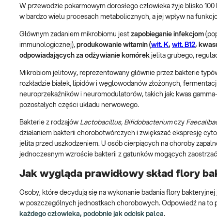
W przewodzie pokarmowym dorosłego człowieka żyje blisko 100 b
w bardzo wielu procesach metabolicznych, a jej wpływ na funkcj
Głównym zadaniem mikrobiomu jest
zapobieganie infekcjom
(pop
immunologicznej),
produkowanie witamin (
wit. K
,
wit. B12
, kwas
odpowiadających za odżywianie komórek
jelita grubego, regu
Mikrobiom jelitowy, reprezentowany głównie przez bakterie typ
rozkładzie białek, lipidów i węglowodanów złożonych, fermentacji b
neuroprzekaźników i neuromodulatorów, takich jak: kwas gamma
pozostałych części układu nerwowego.
Bakterie z rodzajów
Lactobacillus, Bifidobacterium
czy
Faecaliba
działaniem bakterii chorobotwórczych i zwiększać ekspresję cyt
jelita przed uszkodzeniem. U osób cierpiących na choroby zapalne
jednoczesnym wzroście bakterii z gatunków mogących zaostrzać s
Jak wygląda prawidłowy skład flory bakt
Osoby, które decydują się na wykonanie badania flory bakteryjnej je
w poszczególnych jednostkach chorobowych. Odpowiedź na to py
każdego człowieka, podobnie jak odcisk palca
.