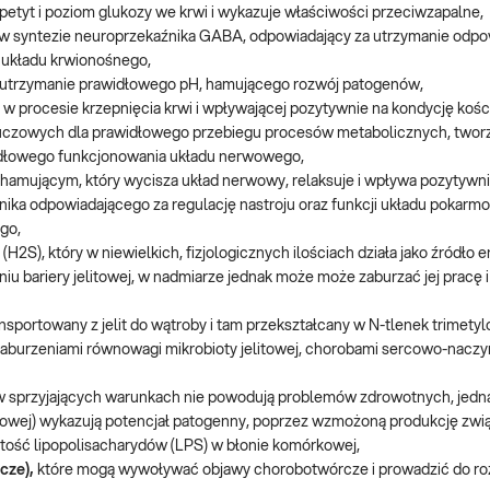
apetyt i poziom glukozy we krwi i wykazuje właściwości przeciwzapalne,
w syntezie neuroprzekaźnika GABA, odpowiadający za utrzymanie odpowi
ę układu krwionośnego,
 utrzymanie prawidłowego pH, hamującego rozwój patogenów,
w procesie krzepnięcia krwi i wpływającej pozytywnie na kondycję kości 
uczowych dla prawidłowego przebiegu procesów metabolicznych, twor
widłowego funkcjonowania układu nerwowego,
 hamującym, który wycisza układ nerwowy, relaksuje i wpływa pozytywnie
ika odpowiadającego za regulację nastroju oraz funkcji układu pokarm
go,
2S), który w niewielkich, fizjologicznych ilościach działa jako źródło en
 bariery jelitowej, w nadmiarze jednak może może zaburzać jej pracę i
nsportowany z jelit do wątroby i tam przekształcany w N-tlenek trimety
aburzeniami równowagi mikrobioty jelitowej, chorobami sercowo-naczy
w sprzyjających warunkach nie powodują problemów zdrowotnych, jedn
towej) wykazują potencjał patogenny, poprzez wzmożoną produkcję zwi
rtość lipopolisacharydów (LPS) w błonie komórkowej,
cze),
które mogą wywoływać objawy chorobotwórcze i prowadzić do rozw