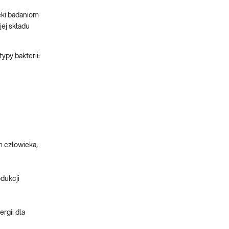
ięki badaniom
jej składu
ypy bakterii:
m człowieka,
dukcji
rgii dla