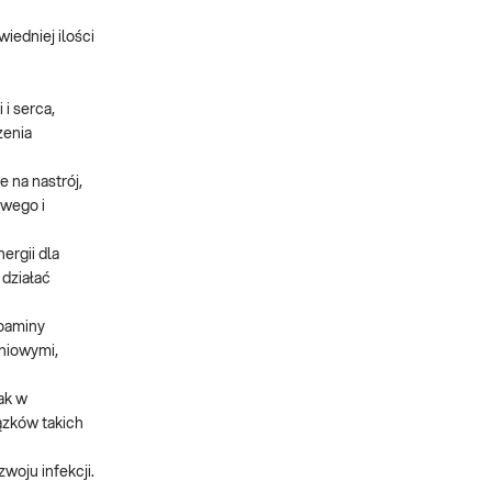
edniej ilości
i serca,
zenia
 na nastrój,
owego i
ergii dla
 działać
loaminy
niowymi,
ak w
ązków takich
oju infekcji.