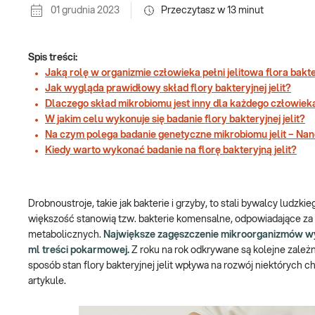
01 grudnia 2023
Przeczytasz w
13
minut
Spis treści:
Jaką rolę w organizmie człowieka pełni jelitowa flora bakt
Jak wygląda prawidłowy skład flory bakteryjnej jelit?
Dlaczego skład mikrobiomu jest inny dla każdego człowiek
W jakim celu wykonuje się badanie flory bakteryjnej jelit?
Na czym polega badanie genetyczne mikrobiomu jelit – Na
Kiedy warto wykonać badanie na florę bakteryjną jelit?
Drobnoustroje, takie jak bakterie i grzyby, to stali bywalcy lud
większość stanowią tzw. bakterie komensalne, odpowiadające za
metabolicznych.
Największe zagęszczenie mikroorganizmów wyst
ml treści pokarmowej.
Z roku na rok odkrywane są kolejne zależn
sposób stan flory bakteryjnej jelit wpływa na rozwój niektórych
artykule.