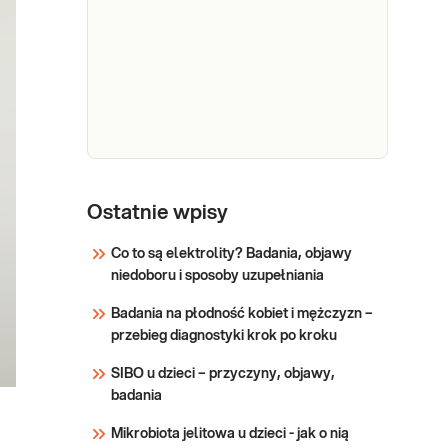
rozróżnienie nawet blisko
leczenie chorych na anemię.
spokrewnionych ze sobą
Sprawdź
gatunków.
Panel jelitowy
IgG (p/c. p. kom.
Ostatnie wpisy
Panel jelitowy IgG (p/c.
zewnątrzwydziel.
p. kom.
Co to są elektrolity? Badania, objawy
trzustki i kom.
zewnątrzwydziel.
niedoboru i sposoby uzupełniania
kubk. jelit, ASCA,
trzustki i kom. kubk. jelit,
ANCA) met. IIF
ASCA, ANCA) met. IIF.
Badania na płodność kobiet i mężczyzn –
Oznaczenie
przebieg diagnostyki krok po kroku
Sprawdź
autoprzeciwciał
SIBO u dzieci – przyczyny, objawy,
przeciw komórkom
badania
zewnątrzwydzielniczym
trzustki, komórkom
Mikrobiota jelitowa u dzieci - jak o nią
kubkowym jelit,