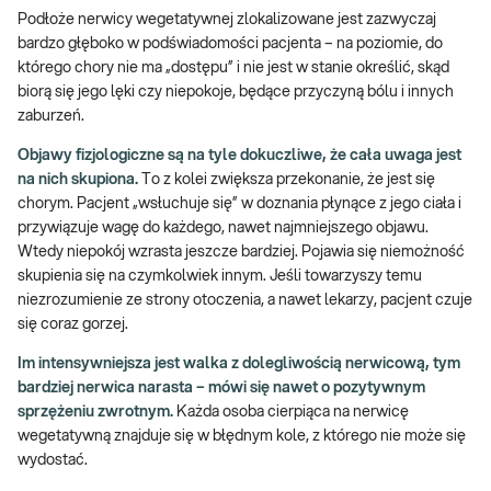
Podłoże nerwicy wegetatywnej zlokalizowane jest zazwyczaj
bardzo głęboko w podświadomości pacjenta – na poziomie, do
którego chory nie ma „dostępu” i nie jest w stanie określić, skąd
biorą się jego lęki czy niepokoje, będące przyczyną bólu i innych
zaburzeń.
Objawy fizjologiczne są na tyle dokuczliwe, że cała uwaga jest
na nich skupiona.
To z kolei zwiększa przekonanie, że jest się
chorym. Pacjent „wsłuchuje się” w doznania płynące z jego ciała i
przywiązuje wagę do każdego, nawet najmniejszego objawu.
Wtedy niepokój wzrasta jeszcze bardziej. Pojawia się niemożność
skupienia się na czymkolwiek innym. Jeśli towarzyszy temu
niezrozumienie ze strony otoczenia, a nawet lekarzy, pacjent czuje
się coraz gorzej.
Im intensywniejsza jest walka z dolegliwością nerwicową, tym
bardziej nerwica narasta – mówi się nawet o pozytywnym
sprzężeniu zwrotnym.
Każda osoba cierpiąca na nerwicę
wegetatywną znajduje się w błędnym kole, z którego nie może się
wydostać.