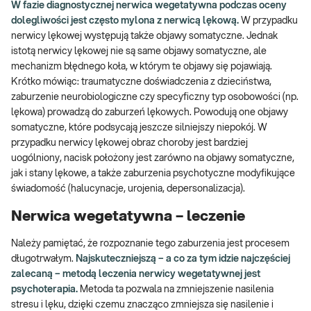
W fazie diagnostycznej nerwica wegetatywna podczas oceny
dolegliwości jest często mylona z nerwicą lękową.
W przypadku
nerwicy lękowej występują także objawy somatyczne. Jednak
istotą nerwicy lękowej nie są same objawy somatyczne, ale
mechanizm błędnego koła, w którym te objawy się pojawiają.
Krótko mówiąc: traumatyczne doświadczenia z dzieciństwa,
zaburzenie neurobiologiczne czy specyficzny typ osobowości (np.
lękowa) prowadzą do zaburzeń lękowych. Powodują one objawy
somatyczne, które podsycają jeszcze silniejszy niepokój. W
przypadku nerwicy lękowej obraz choroby jest bardziej
uogólniony, nacisk położony jest zarówno na objawy somatyczne,
jak i stany lękowe, a także zaburzenia psychotyczne modyfikujące
świadomość (halucynacje, urojenia, depersonalizacja).
Nerwica wegetatywna – leczenie
Należy pamiętać, że rozpoznanie tego zaburzenia jest procesem
długotrwałym.
Najskuteczniejszą – a co za tym idzie najczęściej
zalecaną – metodą leczenia nerwicy wegetatywnej jest
psychoterapia.
Metoda ta pozwala na zmniejszenie nasilenia
stresu i lęku, dzięki czemu znacząco zmniejsza się nasilenie i