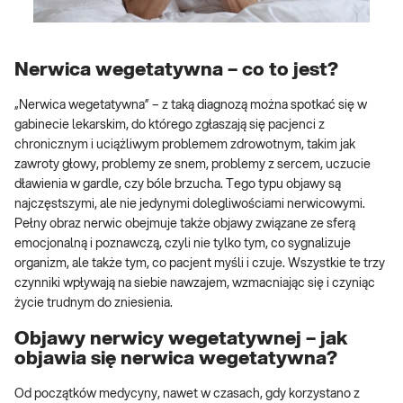
Nerwica wegetatywna – co to jest?
„Nerwica wegetatywna” – z taką diagnozą można spotkać się w
gabinecie lekarskim, do którego zgłaszają się pacjenci z
chronicznym i uciążliwym problemem zdrowotnym, takim jak
zawroty głowy, problemy ze snem, problemy z sercem, uczucie
dławienia w gardle, czy bóle brzucha. Tego typu objawy są
najczęstszymi, ale nie jedynymi dolegliwościami nerwicowymi.
Pełny obraz nerwic obejmuje także objawy związane ze sferą
emocjonalną i poznawczą, czyli nie tylko tym, co sygnalizuje
organizm, ale także tym, co pacjent myśli i czuje. Wszystkie te trzy
czynniki wpływają na siebie nawzajem, wzmacniając się i czyniąc
życie trudnym do zniesienia.
Objawy nerwicy wegetatywnej – jak
objawia się nerwica wegetatywna?
Od początków medycyny, nawet w czasach, gdy korzystano z