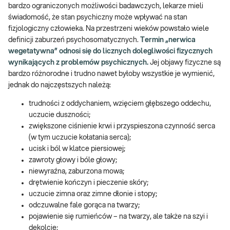
bardzo ograniczonych możliwości badawczych, lekarze mieli
świadomość, że stan psychiczny może wpływać na stan
fizjologiczny człowieka. Na przestrzeni wieków powstało wiele
definicji zaburzeń psychosomatycznych.
Termin „nerwica
wegetatywna” odnosi się do licznych dolegliwości fizycznych
wynikających z problemów psychicznych.
Jej objawy fizyczne są
bardzo różnorodne i trudno nawet byłoby wszystkie je wymienić,
jednak do najczęstszych należą:
trudności z oddychaniem, wzięciem głębszego oddechu,
uczucie duszności;
zwiększone ciśnienie krwi i przyspieszona czynność serca
(w tym uczucie kołatania serca);
ucisk i ból w klatce piersiowej;
zawroty głowy i bóle głowy;
niewyraźna, zaburzona mowa;
drętwienie kończyn i pieczenie skóry;
uczucie zimna oraz zimne dłonie i stopy;
odczuwalne fale gorąca na twarzy;
pojawienie się rumieńców – na twarzy, ale także na szyi i
dekolcie;