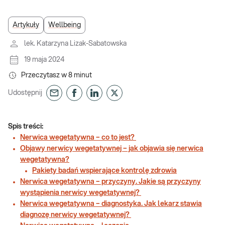
Artykuły
Wellbeing
lek. Katarzyna Lizak-Sabatowska
19 maja 2024
Przeczytasz w
8
minut
Udostępnij
Spis treści:
Nerwica wegetatywna – co to jest?
Objawy nerwicy wegetatywnej – jak objawia się nerwica
wegetatywna?
Pakiety badań wspierające kontrolę zdrowia
Nerwica wegetatywna – przyczyny. Jakie są przyczyny
wystąpienia nerwicy wegetatywnej?
Nerwica wegetatywna – diagnostyka. Jak lekarz stawia
diagnozę nerwicy wegetatywnej?