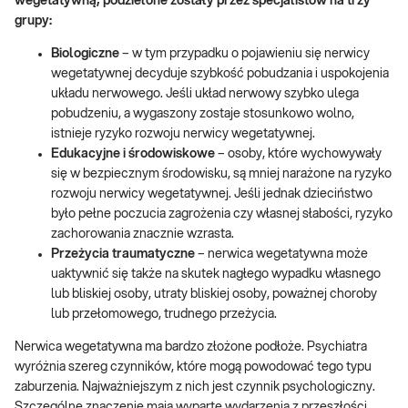
wegetatywną, podzielone zostały przez specjalistów na trzy
grupy:
Biologiczne
– w tym przypadku o pojawieniu się nerwicy
wegetatywnej decyduje szybkość pobudzania i uspokojenia
układu nerwowego. Jeśli układ nerwowy szybko ulega
pobudzeniu, a wygaszony zostaje stosunkowo wolno,
istnieje ryzyko rozwoju nerwicy wegetatywnej.
Edukacyjne i środowiskowe
– osoby, które wychowywały
się w bezpiecznym środowisku, są mniej narażone na ryzyko
rozwoju nerwicy wegetatywnej. Jeśli jednak dzieciństwo
było pełne poczucia zagrożenia czy własnej słabości, ryzyko
zachorowania znacznie wzrasta.
Przeżycia traumatyczne
– nerwica wegetatywna może
uaktywnić się także na skutek nagłego wypadku własnego
lub bliskiej osoby, utraty bliskiej osoby, poważnej choroby
lub przełomowego, trudnego przeżycia.
Nerwica wegetatywna ma bardzo złożone podłoże. Psychiatra
wyróżnia szereg czynników, które mogą powodować tego typu
zaburzenia. Najważniejszym z nich jest czynnik psychologiczny.
Szczególne znaczenie mają wyparte wydarzenia z przeszłości,