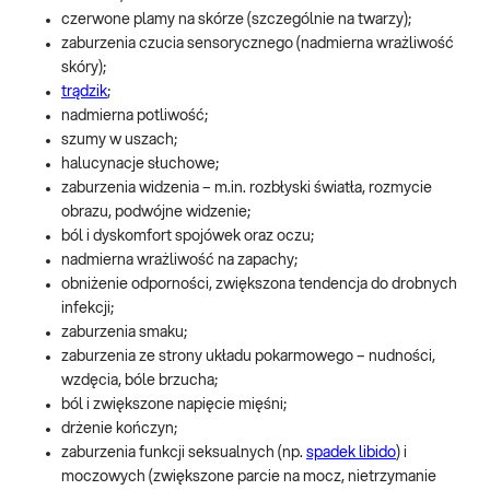
czerwone plamy na skórze (szczególnie na twarzy);
zaburzenia czucia sensorycznego (nadmierna wrażliwość
skóry);
trądzik
;
nadmierna potliwość;
szumy w uszach;
halucynacje słuchowe;
zaburzenia widzenia – m.in. rozbłyski światła, rozmycie
obrazu, podwójne widzenie;
ból i dyskomfort spojówek oraz oczu;
nadmierna wrażliwość na zapachy;
obniżenie odporności, zwiększona tendencja do drobnych
infekcji;
zaburzenia smaku;
zaburzenia ze strony układu pokarmowego – nudności,
wzdęcia, bóle brzucha;
ból i zwiększone napięcie mięśni;
drżenie kończyn;
zaburzenia funkcji seksualnych (np.
spadek libido
) i
moczowych (zwiększone parcie na mocz, nietrzymanie