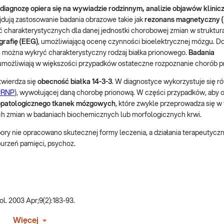
iagnozę opiera się na wywiadzie rodzinnym, analizie objawów klinic
dują zastosowanie badania obrazowe takie jak
rezonans magnetyczny 
ć charakterystycznych dla danej jednostki chorobowej zmian w struktur
grafię (EEG)
, umożliwiającą ocenę czynności bioelektrycznej mózgu. 
m można wykryć charakterystyczny rodzaj białka prionowego.
Badania
 umożliwiają w większości przypadków ostateczne rozpoznanie chorób 
twierdza się
obecność białka 14-3-3
. W diagnostyce wykorzystuje się r
 PRNP
), wywołującej daną chorobę prionową. W części przypadków, aby 
opatologicznego tkanek mózgowych
, które zwykle przeprowadza się w
ych zmian w badaniach biochemicznych lub morfologicznych krwi.
pory nie opracowano skutecznej formy leczenia, a działania terapeutycz
urzeń pamięci, psychoz.
ol. 2003 Apr;9(2):183-93.
Więcej