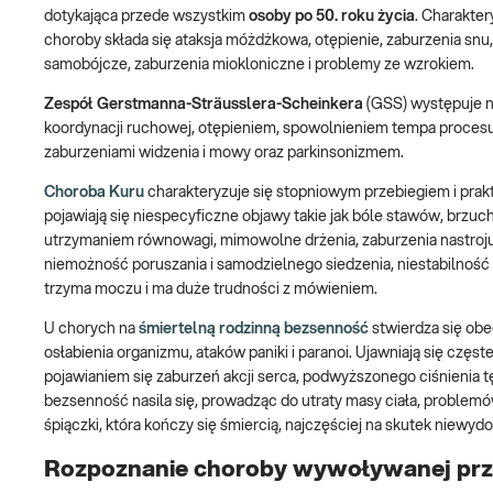
dotykająca przede wszystkim
osoby po 50. roku życia
. Charakter
choroby składa się ataksja móżdżkowa, otępienie, zaburzenia snu,
samobójcze, zaburzenia miokloniczne i problemy ze wzrokiem.
Zespół Gerstmanna-Sträusslera-Scheinkera
(GSS) występuje n
koordynacji ruchowej, otępieniem, spowolnieniem tempa procesu
zaburzeniami widzenia i mowy oraz parkinsonizmem.
Choroba Kuru
charakteryzuje się stopniowym przebiegiem i pra
pojawiają się niespecyficzne objawy takie jak bóle stawów, brzu
utrzymaniem równowagi, mimowolne drżenia, zaburzenia nastroju
niemożność poruszania i samodzielnego siedzenia, niestabilność po
trzyma moczu i ma duże trudności z mówieniem.
U chorych na
śmiertelną rodzinną bezsenność
stwierdza się ob
osłabienia organizmu, ataków paniki i paranoi. Ujawniają się częst
pojawianiem się zaburzeń akcji serca, podwyższonego ciśnienia 
bezsenność nasila się, prowadząc do utraty masy ciała, probl
śpiączki, która kończy się śmiercią, najczęściej na skutek niewy
Rozpoznanie choroby wywoływanej prz