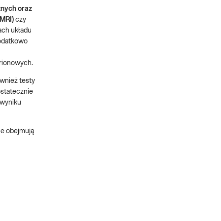
znych oraz
(MRI)
czy
ach układu
Dodatkowo
prionowych.
ównież testy
ostatecznie
 wyniku
ne obejmują