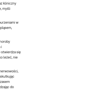
z kliniczny
, myśli
aburzeniami w
opląsem,
choroby
 i
 stwierdza się
o leżeć, nie
 nerwowości,
 skutkując
 czasem
dzając do