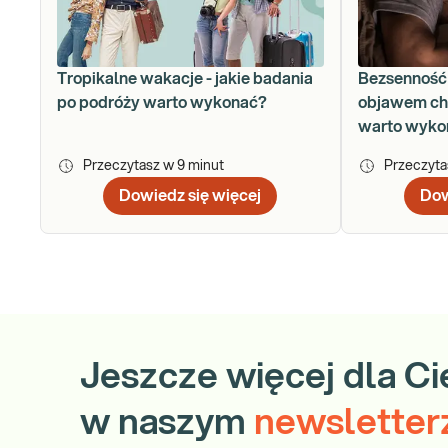
Tropikalne wakacje - jakie badania
Bezsenność 
po podróży warto wykonać?
objawem cho
warto wyko
Przeczytasz w
9
minut
Przeczyt
Dowiedz się więcej
Dow
Jeszcze więcej dla Ci
w naszym
newsletter