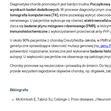
Diagnostyka chorób prionowych jest bardzo trudna.
Początkową d
wynikach badań dodatkowych.
W procesie diagnostycznym znaj
tomografia komputerowa (TK)
, które pozwalają wykryć obecnoś
nerwowego. U pacjentów wykonuje się również
elektroencefalo
zleca się
badanie płynu mózgowo-rdzeniowego (PMR)
, w który
immunohistochemiczne
z wykorzystaniem przeciwciał anty-PrP
U około 90% pacjentów z chorobą Creutzfeldta-Jakoba, w PMR s
genetyczne sprawdzające obecność mutacji genowej (np
. genu
potwierdzić rozpoznanie, konieczne jest wykonanie
badania hist
autopsji. U większości pacjentów nie obserwuje się patologiczn
Choroby prionowe są nieuleczalne i prowadzą do śmierci. Do tej 
przede wszystkim łagodzenie objawów choroby, np. drgawek, zab
Bibliografia
McKintosh E, Tabrizi SJ, Collinge J. Prion diseases. J Neurovir