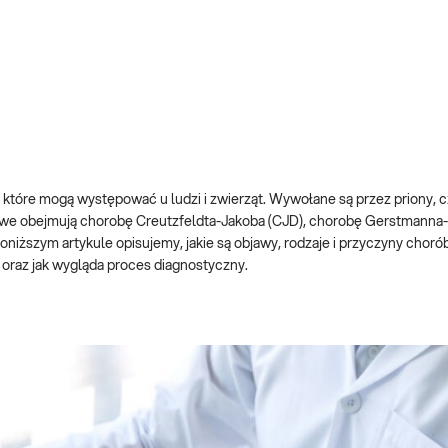
óre mogą występować u ludzi i zwierząt. Wywołane są przez priony, czy
nowe obejmują chorobę Creutzfeldta-Jakoba (CJD), chorobę Gerstmanna-
niższym artykule opisujemy, jakie są objawy, rodzaje i przyczyny choró
oraz jak wygląda proces diagnostyczny.