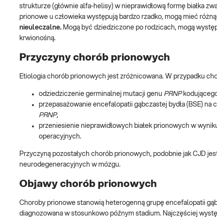
strukturze (głównie alfa-helisy) w nieprawidłową formę białka z
prionowe u człowieka występują bardzo rzadko, mogą mieć różną et
nieuleczalne.
Mogą być dziedziczone po rodzicach, mogą występ
krwionośną.
Przyczyny chorób prionowych
Etiologia chorób prionowych jest zróżnicowana. W przypadku ch
odziedziczenie germinalnej mutacji genu
PRNP
kodującego 
przepasażowanie encefalopatii gąbczastej bydła (BSE) na
PRNP
,
przeniesienie nieprawidłowych białek prionowych w wynik
operacyjnych.
Przyczyną pozostałych chorób prionowych, podobnie jak CJD jes
neurodegeneracyjnych w mózgu.
Objawy chorób prionowych
Choroby prionowe stanowią heterogenną grupę encefalopatii gąbc
diagnozowana w stosunkowo późnym stadium. Najczęściej wyst