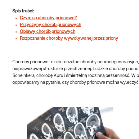
Spis treści:
Czym są choroby prionowe?
Przyczyny chorób prionowych
Objawy chorób prionowych
Rozpoznanie choroby wywoływanej przez priony
Choroby prionowe to nieuleczalne choroby neurodegeneracyjne, kt
nieprawidłowej strukturze przestrzennej. Ludzkie choroby prio
Scheinkera, chorobę Kuru i śmiertelną rodzinną bezsenność. W po
odpowiadamy na pytanie, czy choroby prionowe można wyleczyć 