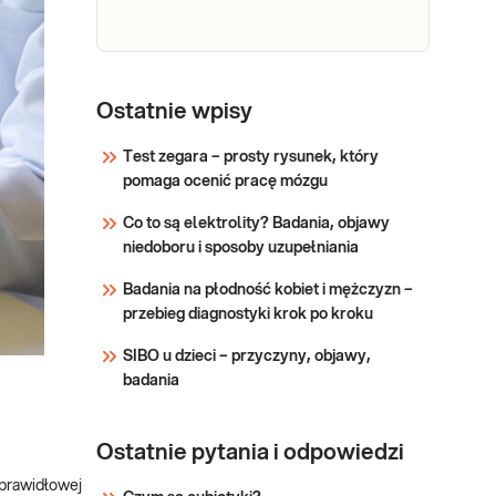
choroby Creutzfeldta-Jakoba.
Sprawdź
Prionowe choroby dziedziczne -
analiza sekwencji kodującej genu
Ostatnie wpisy
PRNP
Test zegara – prosty rysunek, który
pomaga ocenić pracę mózgu
Sprawdź
Co to są elektrolity? Badania, objawy
niedoboru i sposoby uzupełniania
Badania na płodność kobiet i mężczyzn –
przebieg diagnostyki krok po kroku
SIBO u dzieci – przyczyny, objawy,
badania
Ostatnie pytania i odpowiedzi
 prawidłowej