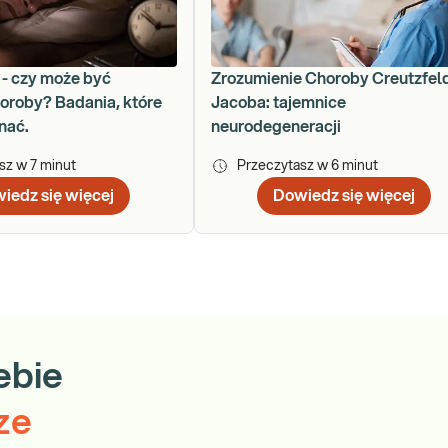
- czy może być
Zrozumienie Choroby Creutzfel
roby? Badania, które
Jacoba: tajemnice
nać.
neurodegeneracji
asz w
7
minut
Przeczytasz w
6
minut
iedz się więcej
Dowiedz się więcej
ebie
ze