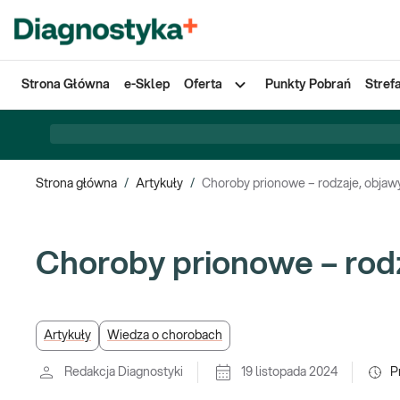
Strona Główna
e-Sklep
Oferta
Punkty Pobrań
Stref
Strona główna
/
Artykuły
/
Choroby prionowe – rodzaje, objawy
Choroby prionowe – rodz
Artykuły
Wiedza o chorobach
Redakcja Diagnostyki
19 listopada 2024
P