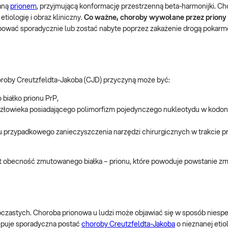
waną
prionem
, przyjmującą konformację przestrzenną beta-harmonijki. C
iologię i obraz kliniczny.
Co ważne, choroby wywołane przez priony
ować sporadycznie lub zostać nabyte poprzez zakażenie drogą pokarm
oroby Creutzfeldta-Jakoba (CJD) przyczyną może być:
białko prionu PrP,
 człowieka posiadającego polimorfizm pojedynczego nukleotydu w kodon
u przypadkowego zanieczyszczenia narzędzi chirurgicznych w trakcie p
t obecność zmutowanego białka – prionu, które powoduje powstanie zm
zastych. Choroba prionowa u ludzi może objawiać się w sposób niespec
ępuje sporadyczna postać
choroby Creutzfeldta-Jakoba
o nieznanej etiol