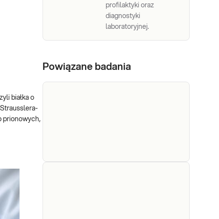
profilaktyki oraz
diagnostyki
laboratoryjnej.
Powiązane badania
li białka o
Strausslera-
b prionowych,
Białko
Białko 14-3-3 w PMR. Badanie
14-3-3 w
wykonywane w płynie
mózgowo-rdzeniowym,
PMR
przydatne w diagnostyce