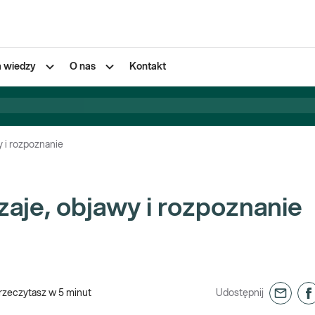
a wiedzy
O nas
Kontakt
 i rozpoznanie
aje, objawy i rozpoznanie
rzeczytasz w
5
minut
Udostępnij