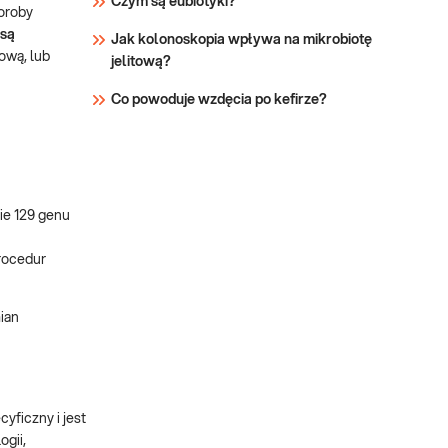
Czym są eubiotyki?
horoby
 są
Jak kolonoskopia wpływa na mikrobiotę
ową, lub
jelitową?
Co powoduje wzdęcia po kefirze?
ie 129 genu
rocedur
ian
yficzny i jest
ogii,