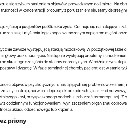
yzuje się szybkim nasileniem objawów, prowadzącym do śmierci. Na obra
 trudności w koncentracji, problemy z poruszaniem się, stany depresyjne
ajczęściej
u pacjentów po 35. roku życia
. Cechuje się narastającymi z
 uczenia się i myślenia logicznego, wzmożonym napięciem mięśni, ocz
ktycznie zawsze występującą ataksją móżdżkową. W początkowej fazie 
cha i głowy oraz chudnięcie. Następnie występują problemy z chodzeniem
 od skrajnego szczęścia do stanów depresyjnych. W późniejszym etapie
stawy i dyzartię. W fazie terminalnej choroby pacjent jest w stanie tylk
ecność objawów psychotycznych, nasilających się problemów ze snem,
e zmiany nastroju, nerwica i depresja, które oddziałują na układ nerwowy,
tętniczego krwi, przyspieszonego oddechu i zaburzeń termoregulacji. Z
emów z codziennym funkcjonowaniem i wyniszczeniem organizmu doprowa
dolności układu oddechowego lub krążenia.
ez priony