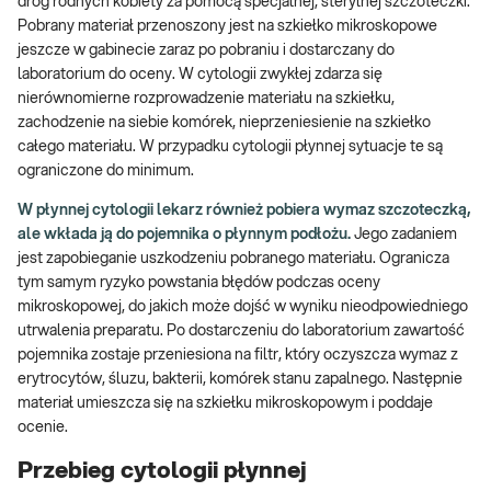
dróg rodnych kobiety za pomocą specjalnej, sterylnej szczoteczki.
Pobrany materiał przenoszony jest na szkiełko mikroskopowe
jeszcze w gabinecie zaraz po pobraniu i dostarczany do
laboratorium do oceny. W cytologii zwykłej zdarza się
nierównomierne rozprowadzenie materiału na szkiełku,
zachodzenie na siebie komórek, nieprzeniesienie na szkiełko
całego materiału. W przypadku cytologii płynnej sytuacje te są
ograniczone do minimum.
W płynnej cytologii lekarz również pobiera wymaz szczoteczką,
ale wkłada ją do pojemnika o płynnym podłożu.
Jego zadaniem
jest zapobieganie uszkodzeniu pobranego materiału. Ogranicza
tym samym ryzyko powstania błędów podczas oceny
mikroskopowej, do jakich może dojść w wyniku nieodpowiedniego
utrwalenia preparatu. Po dostarczeniu do laboratorium zawartość
pojemnika zostaje przeniesiona na filtr, który oczyszcza wymaz z
erytrocytów, śluzu, bakterii, komórek stanu zapalnego. Następnie
materiał umieszcza się na szkiełku mikroskopowym i poddaje
ocenie.
Przebieg cytologii płynnej