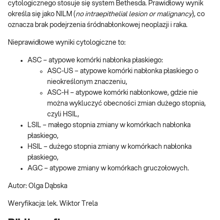
cytologicznego stosuje się system Bethesda. Prawidłowy wynik
określa się jako NILM (
no intraepithelial lesion or malignancy
), co
oznacza brak podejrzenia śródnabłonkowej neoplazji i raka.
Nieprawidłowe wyniki cytologiczne to:
ASC – atypowe komórki nabłonka płaskiego:
ASC-US – atypowe komórki nabłonka płaskiego o
nieokreślonym znaczeniu,
ASC-H – atypowe komórki nabłonkowe, gdzie nie
można wykluczyć obecności zmian dużego stopnia,
czyli HSIL,
LSIL – małego stopnia zmiany w komórkach nabłonka
płaskiego,
HSIL – dużego stopnia zmiany w komórkach nabłonka
płaskiego,
AGC – atypowe zmiany w komórkach gruczołowych.
Autor: Olga Dąbska
Weryfikacja: lek. Wiktor Trela