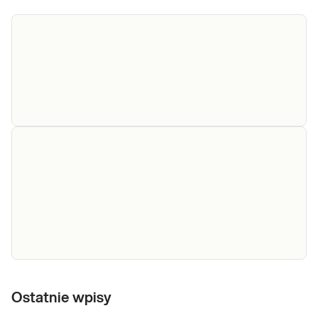
Badanie
Badanie cytologiczne. Badanie
wykonywane na podstawie skierowania
cytologiczne
lekarskiego zawierającego odpowiednie
dane dotyczące pacjenta i materiału
badanego.
Sprawdź
Cytologia
Cytologia cienkowarstwowa (LBC).
cienkowarstwowa
Ostatnie wpisy
Badanie stosowane w profilaktyce i
(LBC) - cytologia