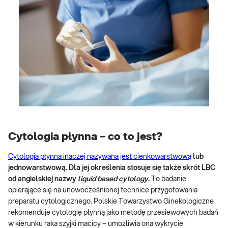
Cytologia płynna – co to jest?
Cytologia płynna inaczej nazywana jest cienkowarstwową
lub
jednowarstwową. Dla jej określenia stosuje się także skrót LBC
od angielskiej nazwy
liquid based cytology
.
To badanie
opierające się na unowocześnionej technice przygotowania
preparatu cytologicznego. Polskie Towarzystwo Ginekologiczne
rekomenduje cytologię płynną jako metodę przesiewowych badań
w kierunku raka szyjki macicy – umożliwia ona wykrycie