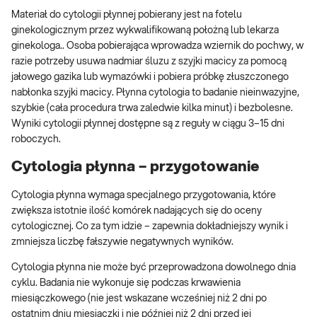
Materiał do cytologii płynnej pobierany jest na fotelu
ginekologicznym przez wykwalifikowaną położną lub lekarza
ginekologa.. Osoba pobierająca wprowadza wziernik do pochwy, w
razie potrzeby usuwa nadmiar śluzu z szyjki macicy za pomocą
jałowego gazika lub wymazówki i pobiera próbkę złuszczonego
nabłonka szyjki macicy. Płynna cytologia to badanie nieinwazyjne,
szybkie (cała procedura trwa zaledwie kilka minut) i bezbolesne.
Wyniki cytologii płynnej dostępne są z reguły w ciągu 3–15 dni
roboczych.
Cytologia płynna – przygotowanie
Cytologia płynna wymaga specjalnego przygotowania, które
zwiększa istotnie ilość komórek nadających się do oceny
cytologicznej. Co za tym idzie – zapewnia dokładniejszy wynik i
zmniejsza liczbę fałszywie negatywnych wyników.
Cytologia płynna nie może być przeprowadzona dowolnego dnia
cyklu. Badania nie wykonuje się podczas krwawienia
miesiączkowego (nie jest wskazane wcześniej niż 2 dni po
ostatnim dniu miesiączki i nie później niż 2 dni przed jej