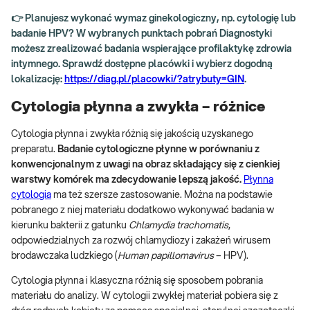
👉 Planujesz wykonać wymaz ginekologiczny, np. cytologię lub
badanie HPV? W wybranych punktach pobrań Diagnostyki
możesz zrealizować badania wspierające profilaktykę zdrowia
intymnego. Sprawdź dostępne placówki i wybierz dogodną
lokalizację:
https://diag.pl/placowki/?atrybuty=GIN
.
Cytologia płynna a zwykła – różnice
Cytologia płynna i zwykła różnią się jakością uzyskanego
preparatu.
Badanie cytologiczne płynne w porównaniu z
konwencjonalnym z uwagi na obraz składający się z cienkiej
warstwy komórek ma zdecydowanie lepszą jakość.
Płynna
cytologia
ma też szersze zastosowanie. Można na podstawie
pobranego z niej materiału dodatkowo wykonywać badania w
kierunku bakterii z gatunku
Chlamydia trachomatis
,
odpowiedzialnych za rozwój chlamydiozy i zakażeń wirusem
brodawczaka ludzkiego (
Human papillomavirus
– HPV).
Cytologia płynna i klasyczna różnią się sposobem pobrania
materiału do analizy. W cytologii zwykłej materiał pobiera się z