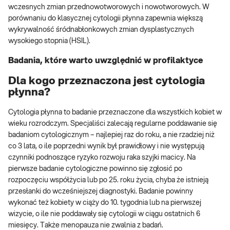
wczesnych zmian przednowotworowych i nowotworowych. W
porównaniu do klasycznej cytologii płynna zapewnia większą
wykrywalność śródnabłonkowych zmian dysplastycznych
wysokiego stopnia (HSIL).
Badania, które warto uwzględnić w profilaktyce
Dla kogo przeznaczona jest cytologia
płynna?
Cytologia płynna to badanie przeznaczone dla wszystkich kobiet w
wieku rozrodczym. Specjaliści zalecają regularne poddawanie się
badaniom cytologicznym – najlepiej raz do roku, a nie rzadziej niż
co 3 lata, o ile poprzedni wynik był prawidłowy i nie występują
czynniki podnoszące ryzyko rozwoju raka szyjki macicy. Na
pierwsze badanie cytologiczne powinno się zgłosić po
rozpoczęciu współżycia lub po 25. roku życia, chyba że istnieją
przesłanki do wcześniejszej diagnostyki. Badanie powinny
wykonać też kobiety w ciąży do 10. tygodnia lub na pierwszej
wizycie, o ile nie poddawały się cytologii w ciągu ostatnich 6
miesięcy. Także menopauza nie zwalnia z badań.