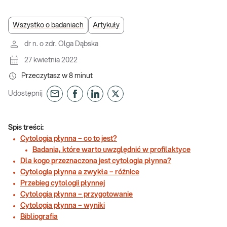
Wszystko o badaniach
Artykuły
dr n. o zdr. Olga Dąbska
27 kwietnia 2022
Przeczytasz w
8
minut
Udostępnij
Spis treści:
Cytologia płynna – co to jest?
Badania, które warto uwzględnić w profilaktyce
Dla kogo przeznaczona jest cytologia płynna?
Cytologia płynna a zwykła – różnice
Przebieg cytologii płynnej
Cytologia płynna – przygotowanie
Cytologia płynna – wyniki
Bibliografia