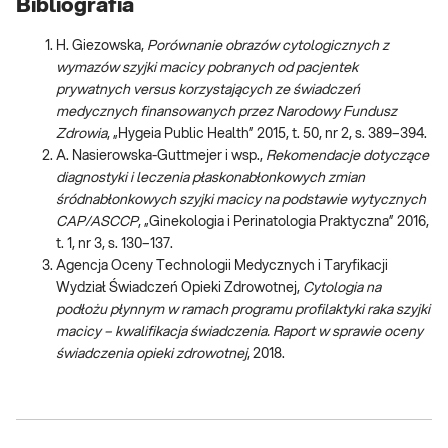
Bibliografia
H. Giezowska,
Porównanie obrazów cytologicznych z
wymazów szyjki macicy pobranych od pacjentek
prywatnych versus korzystających ze świadczeń
medycznych finansowanych przez Narodowy Fundusz
Zdrowia
, „Hygeia Public Health” 2015, t. 50, nr 2, s. 389–394.
A. Nasierowska-Guttmejer i wsp.,
Rekomendacje dotyczące
diagnostyki i leczenia płaskonabłonkowych zmian
śródnabłonkowych szyjki macicy na podstawie wytycznych
CAP/ASCCP
, „Ginekologia i Perinatologia Praktyczna” 2016,
t. 1, nr 3, s. 130–137.
Agencja Oceny Technologii Medycznych i Taryfikacji
Wydział Świadczeń Opieki Zdrowotnej,
Cytologia na
podłożu płynnym w ramach programu profilaktyki raka szyjki
macicy – kwalifikacja świadczenia. Raport w sprawie oceny
świadczenia opieki zdrowotnej
, 2018.