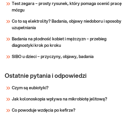
diagnostyce raka szyjki macicy. Wyniki
Test zegara – prosty rysunek, który pomaga ocenić pracę
płynna
mogą dostarczać przesłanek dla
mózgu
kontynuacji diagnostyki w kierunku
Sprawdź
zakażeń HPV i Chlamydia trachomatis
Co to są elektrolity? Badania, objawy niedoboru i sposoby
etc.
uzupełniania
Badania na płodność kobiet i mężczyzn – przebieg
diagnostyki krok po kroku
SIBO u dzieci – przyczyny, objawy, badania
Ostatnie pytania i odpowiedzi
Czym są eubiotyki?
Jak kolonoskopia wpływa na mikrobiotę jelitową?
Co powoduje wzdęcia po kefirze?