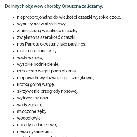
Do innych objawów choroby Crouzona zaliczamy:
nieproporcjonalne do wielkości czaszki wysokie czoło,
wypukły szew strzałkowy,
zmniejszoną wysokość czaszki,
zwiększoną szerokość czaszki,
nos Parrota określany jako ptasi nos,
nisko osadzone uszy,
wady wzroku,
wysokie podniebienie,
rozszczep wargi i podniebienia,
nieprawidłowy rozwój kości szczękowej,
krótką górną wargę,
skrzywienie przegrody nosowej,
wytrzeszcz oczu,
wady zgryzu,
stłoczone zęby,
wodogłowie,
napady padaczkowe,
niedomykanie ust,