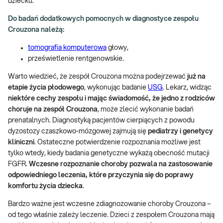
dziecku.
Do badań dodatkowych pomocnych w diagnostyce zespołu
Crouzona należą:
tomografia komputerowa
głowy,
prześwietlenie rentgenowskie.
Warto wiedzieć, że zespół Crouzona można podejrzewać
już na
etapie życia płodowego
, wykonując badanie
USG
. Lekarz, widząc
niektóre cechy zespołu i mając świadomość, że jedno z rodziców
choruje na zespół Crouzona
, może zlecić wykonanie badań
prenatalnych. Diagnostyką pacjentów cierpiących z powodu
dyzostozy czaszkowo-mózgowej zajmują się
pediatrzy i genetycy
kliniczni
. Ostateczne potwierdzenie rozpoznania możliwe jest
tylko wtedy, kiedy badania genetyczne wykażą obecność mutacji
FGFR.
Wczesne rozpoznanie choroby pozwala na zastosowanie
odpowiedniego leczenia, które przyczynia się do poprawy
komfortu życia dziecka
.
Bardzo ważne jest wczesne zdiagnozowanie choroby Crouzona –
od tego właśnie zależy leczenie. Dzieci z zespołem Crouzona mają