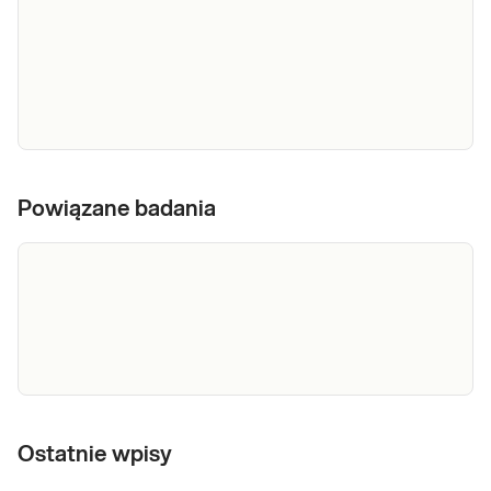
SANCO -
Wskazania do wykonania badania: Niepokój
test
Powiązane badania
przyszłej mamy Wiek ciężarnej >35 lat
prenatalny
Niepomyślne wyniki badań I trymestru
NIPT
wskazujące na pośrednie ryzyko wad
genetycznych (USG, badania biochemiczne)
Sprawdź
Zaburzenia chromosomowe w poprzedniej
ciąży (trisomia 21,
Zespół Crouzona (FGFR2 – wybrany
fragment/najczęstsze mutacje)
Ostatnie wpisy