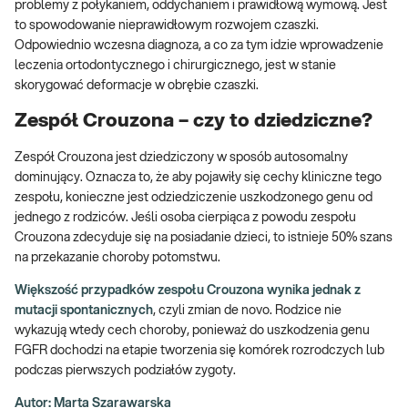
problemy z połykaniem, oddychaniem i prawidłową wymową. Jest
to spowodowanie nieprawidłowym rozwojem czaszki.
Odpowiednio wczesna diagnoza, a co za tym idzie wprowadzenie
leczenia ortodontycznego i chirurgicznego, jest w stanie
skorygować deformacje w obrębie czaszki.
Zespół Crouzona – czy to dziedziczne?
Zespół Crouzona jest dziedziczony w sposób autosomalny
dominujący. Oznacza to, że aby pojawiły się cechy kliniczne tego
zespołu, konieczne jest odziedziczenie uszkodzonego genu od
jednego z rodziców. Jeśli osoba cierpiąca z powodu zespołu
Crouzona zdecyduje się na posiadanie dzieci, to istnieje 50% szans
na przekazanie choroby potomstwu.
Większość przypadków zespołu Crouzona wynika jednak z
mutacji spontanicznych
, czyli zmian de novo. Rodzice nie
wykazują wtedy cech choroby, ponieważ do uszkodzenia genu
FGFR dochodzi na etapie tworzenia się komórek rozrodczych lub
podczas pierwszych podziałów zygoty.
Autor: Marta Szarawarska