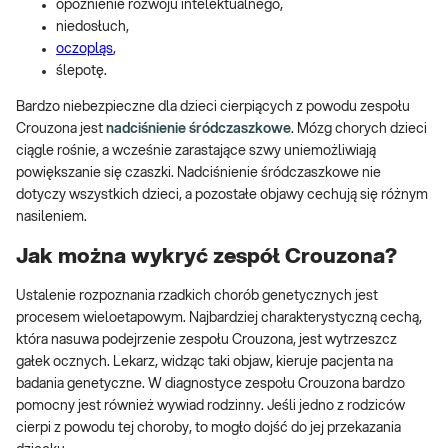
opóźnienie rozwoju intelektualnego,
niedosłuch,
oczopląs
,
ślepotę.
Bardzo niebezpieczne dla dzieci cierpiących z powodu zespołu
Crouzona jest
nadciśnienie śródczaszkowe
. Mózg chorych dzieci
ciągle rośnie, a wcześnie zarastające szwy uniemożliwiają
powiększanie się czaszki. Nadciśnienie śródczaszkowe nie
dotyczy wszystkich dzieci, a pozostałe objawy cechują się różnym
nasileniem.
Jak można wykryć zespół Crouzona?
Ustalenie rozpoznania rzadkich chorób genetycznych jest
procesem wieloetapowym. Najbardziej charakterystyczną cechą,
która nasuwa podejrzenie zespołu Crouzona, jest wytrzeszcz
gałek ocznych. Lekarz, widząc taki objaw, kieruje pacjenta na
badania genetyczne. W diagnostyce zespołu Crouzona bardzo
pomocny jest również wywiad rodzinny. Jeśli jedno z rodziców
cierpi z powodu tej choroby, to mogło dojść do jej przekazania