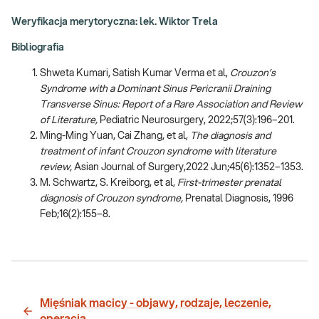
Weryfikacja merytoryczna: lek. Wiktor Trela
Bibliografia
Shweta Kumari, Satish Kumar Verma et al,
Crouzon’s
Syndrome with a Dominant Sinus Pericranii Draining
Transverse Sinus: Report of a Rare Association and Review
of Literature,
Pediatric Neurosurgery, 2022;57(3):196–201.
Ming-Ming Yuan, Cai Zhang, et al,
The diagnosis and
treatment of infant Crouzon syndrome with literature
review,
Asian Journal of Surgery,2022 Jun;45(6):1352–1353.
M. Schwartz, S. Kreiborg, et al,
First-trimester prenatal
diagnosis of Crouzon syndrome,
Prenatal Diagnosis, 1996
Feb;16(2):155–8.
Mięśniak macicy - objawy, rodzaje, leczenie,
operacja