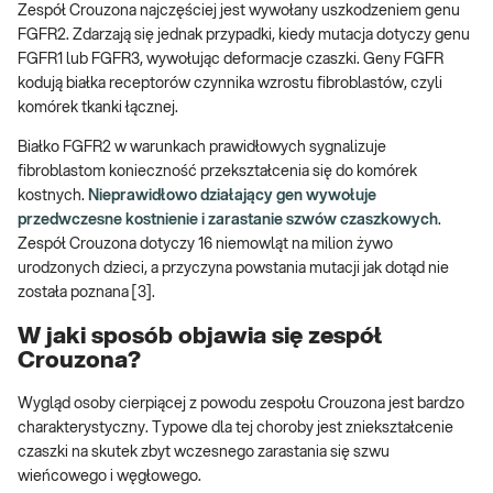
Zespół Crouzona najczęściej jest wywołany uszkodzeniem genu
FGFR2. Zdarzają się jednak przypadki, kiedy mutacja dotyczy genu
FGFR1 lub FGFR3, wywołując deformacje czaszki. Geny FGFR
kodują białka receptorów czynnika wzrostu fibroblastów, czyli
komórek tkanki łącznej.
Białko FGFR2 w warunkach prawidłowych sygnalizuje
fibroblastom konieczność przekształcenia się do komórek
kostnych.
Nieprawidłowo działający gen wywołuje
przedwczesne kostnienie i zarastanie szwów czaszkowych
.
Zespół Crouzona dotyczy 16 niemowląt na milion żywo
urodzonych dzieci, a przyczyna powstania mutacji jak dotąd nie
została poznana [3].
W jaki sposób objawia się zespół
Crouzona?
Wygląd osoby cierpiącej z powodu zespołu Crouzona jest bardzo
charakterystyczny. Typowe dla tej choroby jest zniekształcenie
czaszki na skutek zbyt wczesnego zarastania się szwu
wieńcowego i węgłowego.