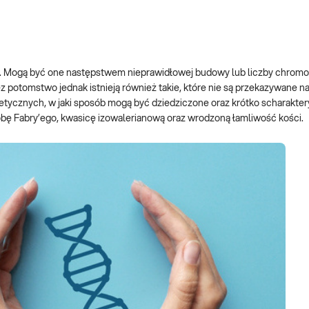
. Mogą być one następstwem nieprawidłowej budowy lub liczby chrom
 potomstwo jednak istnieją również takie, które nie są przekazywane 
etycznych, w jaki sposób mogą być dziedziczone oraz krótko scharakte
robę Fabry’ego, kwasicę izowalerianową oraz wrodzoną łamliwość kości.