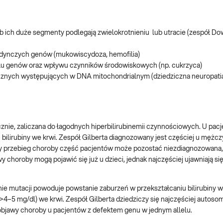
ch duże segmenty podlegają zwielokrotnieniu lub utracie (zespół Do
dynczych genów (mukowiscydoza, hemofilia)
elu genów oraz wpływu czynników środowiskowych (np. cukrzyca)
cznych występujących w DNA mitochondrialnym (dziedziczna neuropati
nie, zaliczana do łagodnych hiperbilirubinemii czynnościowych. U pac
ilirubiny we krwi. Zespół Gilberta diagnozowany jest częściej u mężcz
ny przebieg choroby część pacjentów może pozostać niezdiagnozowana,
horoby mogą pojawić się już u dzieci, jednak najczęściej ujawniają si
nie mutacji powoduje powstanie zaburzeń w przekształcaniu bilirubiny
(>4–5 mg/dl) we krwi. Zespół Gilberta dziedziczy się najczęściej autoso
objawy choroby u pacjentów z defektem genu w jednym allelu.