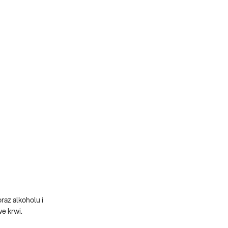
az alkoholu i
e krwi.