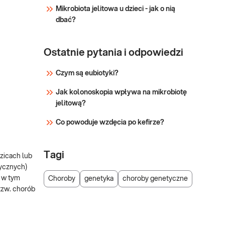
Mikrobiota jelitowa u dzieci - jak o nią
dbać?
Ostatnie pytania i odpowiedzi
Czym są eubiotyki?
Jak kolonoskopia wpływa na mikrobiotę
jelitową?
Co powoduje wzdęcia po kefirze?
Tagi
zicach lub
ycznych)
 w tym
Choroby
genetyka
choroby genetyczne
tzw. chorób