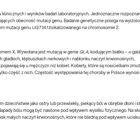
 klinicznych i wyników badań laboratoryjnych. Jednoznaczne rozpozna
ających obecność mutacji genu. Badanie genetyczne polega na wyizol
tem mutacji genu
UGT1A1
zlokalizowanego na chromosomie 2.
omem X. Wywołana jest mutacją w genie
GLA,
kodującym białko – α-gal
h gładkich, kłębuszkach nerkowych i nabłonku naczyń krwionośnych,
pojawiają się u mężczyzn niż kobiet. Kobiety, które są nosicielkami z
ko część z nich. Częstość występowania tej choroby w Polsce wynosi o
dzieciństwie jako ostry lub przewlekły, piekący ból w obrębie dłoni i s
i. Napady bólu mogą być nasilone pod wpływem wysiłku fizycznego. Na sk
isk małych naczyń krwionośnych, które nie bledną pod wpływem ucisku