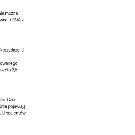
nie można
owaniu DNA z
aktozydazę. U
mutowanego
koło 2,5 :
tóp. Czas
órze pojawiają
. U pacjentów