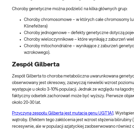
Choroby genetyczne można podzielić na kilka głównych grup:
Choroby chromosomowe – w których całe chromosomy lub i
Klinefeltera)
Choroby jednogenowe – defekty genetyczne dotyczą poje
Choroby wieloczynnikowe – które wynikają z zaburzeń wi
Choroby mitochondrialne – wynikające z zaburzeń genety
wzrokowego).
Zespół Gilberta
Zespół Gilberta to choroba metaboliczna uwarunkowana genetycz
obserwowany jest okresowy, zazwyczaj niewielki wzrost poziomu b
występuje u około 3-10% populacji. Jednak ze względu na łagod
faktyczny odsetek zachorowań może być wyższy. Pierwsze objawy c
około 20-30 lat.
Przyczyną zespołu Gilberta jest mutacja genu UGT1A1
. Wystąpie
wątroby. Efektem tego zakłócenia jest wzrost stężenia bilirubiny 
recesywnie, ale w populacji azjatyckiej zaobserwowano również 