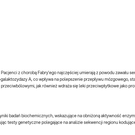
acjenci z chorobą Fabry’ego najczęściej umierają z powodu zawału ser
galaktozydazy A, co wpływa na polepszenie przepływu mózgowego, sta
przeciwbólowymi, jak również wdraża się leki przeciwpłytkowe jako pro
wyniki badań biochemicznych, wskazujące na obniżoną aktywność enzym
jąc testy genetyczne polegające na analizie sekwencji regionu kodują