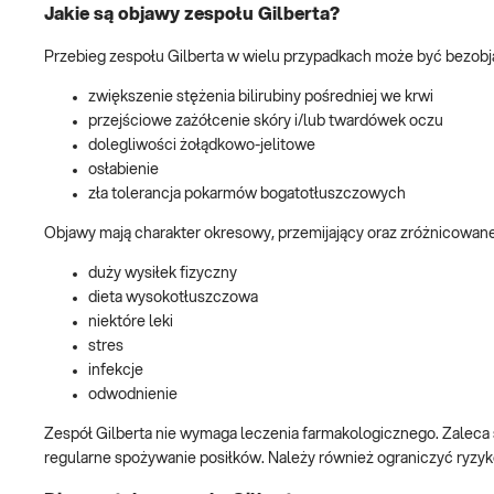
Jakie są objawy zespołu Gilberta?
Przebieg zespołu Gilberta w wielu przypadkach może być bezobj
zwiększenie stężenia bilirubiny pośredniej we krwi
przejściowe zażółcenie skóry i/lub twardówek oczu
dolegliwości żołądkowo-jelitowe
osłabienie
zła tolerancja pokarmów bogatotłuszczowych
Objawy mają charakter okresowy, przemijający oraz zróżnicowane 
duży wysiłek fizyczny
dieta wysokotłuszczowa
niektóre leki
stres
infekcje
odwodnienie
Zespół Gilberta nie wymaga leczenia farmakologicznego. Zaleca
regularne spożywanie posiłków. Należy również ograniczyć ryzyko