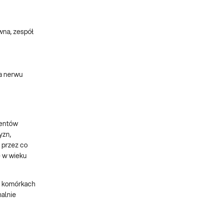
wna, zespół
a nerwu
jentów
yzn,
 przez co
ę w wieku
 w komórkach
malnie