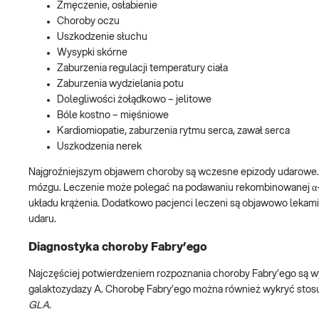
Zmęczenie, osłabienie
Choroby oczu
Uszkodzenie słuchu
Wysypki skórne
Zaburzenia regulacji temperatury ciała
Zaburzenia wydzielania potu
Dolegliwości żołądkowo – jelitowe
Bóle kostno – mięśniowe
Kardiomiopatie, zaburzenia rytmu serca, zawał serca
Uszkodzenia nerek
Najgroźniejszym objawem choroby są wczesne epizody udarowe. P
mózgu. Leczenie może polegać na podawaniu rekombinowanej α-
układu krążenia. Dodatkowo pacjenci leczeni są objawowo lekami 
udaru.
Diagnostyka choroby Fabry’ego
Najczęściej potwierdzeniem rozpoznania choroby Fabry’ego są 
galaktozydazy A. Chorobę Fabry’ego można również wykryć stosu
GLA
.