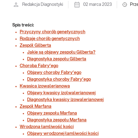
Redakcja Diagnostyki
02 marca 2023
Prz
Spis treści:
Przyczyny chorób genetycznych
Rodzaje chorób genetycznych
Zespół Gilberta
Jakie są objawy zespołu Gilberta?
Diagnostyka zespołu Gilberta
Choroba Fabry’ego
Objawy choroby Fabry’ego
Diagnostyka choroby Fabry’ego
Kwasica izowalerianowa
Objawy kwasicy izolwalerianowej
Diagnostyka kwasicy izowalerianowej
Zespół Marfana
Objawy zespołu Marfana
Diagnostyka zespołu Marfana
Wrodzona łamliwość kości
Objawy wrodzonej łamliwości kości