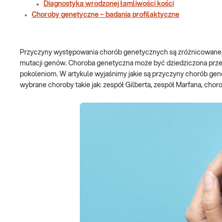
Diagnostyka wrodzonej łamliwości kości
Choroby genetyczne – badania profilaktyczne
Przyczyny występowania chorób genetycznych są zróżnicowane
mutacji genów. Choroba genetyczna może być dziedziczona przez
pokoleniom. W artykule wyjaśnimy jakie są przyczyny chorób gen
wybrane choroby takie jak: zespół Gilberta, zespół Marfana, cho