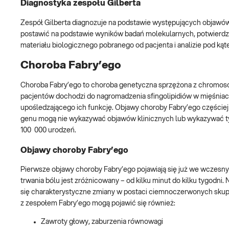
Diagnostyka zespołu Gilberta
Zespół Gilberta diagnozuje na podstawie występujących objawów
postawić na podstawie wyników badań molekularnych, potwierdz
materiału biologicznego pobranego od pacjenta i analizie pod ką
Choroba Fabry’ego
Choroba Fabry’ego to choroba genetyczna sprzężona z chromos
pacjentów dochodzi do nagromadzenia sfingolipidiów w mięśniac
upośledzającego ich funkcję. Objawy choroby Fabry’ego częściej 
genu mogą nie wykazywać objawów klinicznych lub wykazywać tyl
100 000 urodzeń.
Objawy choroby Fabry’ego
Pierwsze objawy choroby Fabry’ego pojawiają się już we wczesnym 
trwania bólu jest zróżnicowany – od kilku minut do kilku tygodn
się charakterystyczne zmiany w postaci ciemnoczerwonych skup
z zespołem Fabry’ego mogą pojawić się również:
Zawroty głowy, zaburzenia równowagi