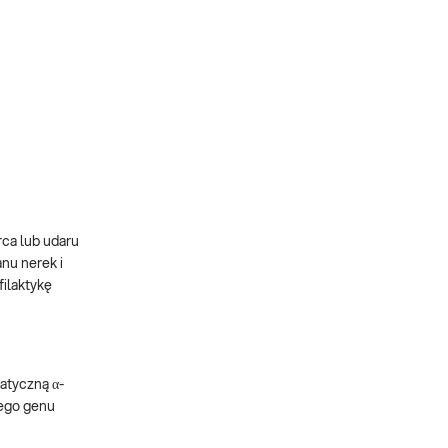
ca lub udaru
nu nerek i
filaktykę
atyczną α-
cego genu