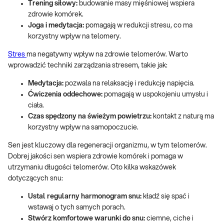
Trening siłowy:
budowanie masy mięśniowej wspiera
zdrowie komórek.
Joga i medytacja:
pomagają w redukcji stresu, co ma
korzystny wpływ na telomery.
Stres
ma negatywny wpływ na zdrowie telomerów. Warto
wprowadzić techniki zarządzania stresem, takie jak:
Medytacja:
pozwala na relaksację i redukcję napięcia.
Ćwiczenia oddechowe:
pomagają w uspokojeniu umysłu i
ciała.
Czas spędzony na świeżym powietrzu:
kontakt z naturą ma
korzystny wpływ na samopoczucie.
Sen jest kluczowy dla regeneracji organizmu, w tym telomerów.
Dobrej jakości sen wspiera zdrowie komórek i pomaga w
utrzymaniu długości telomerów. Oto kilka wskazówek
dotyczących snu:
Ustal regularny harmonogram snu:
kładź się spać i
wstawaj o tych samych porach.
Stwórz komfortowe warunki do snu:
ciemne, ciche i