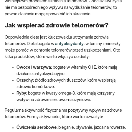
wolniejszym procesem skracania telomerów. Chociaż styl życia
nie ma bezpośredniego wpływu na wydłużanie telomerów, to
pewne działania mogą spowolnić ich skracanie.
Jak wspierać zdrowie telomerów?
Odpowiednia dieta jest kluczowa dla utrzymania zdrowia
telomerów. Dieta bogata w
antyoksydanty
, witaminy i minerały
może pomóc w ochronie telomerów przed uszkodzeniami. Oto
kilka produktów, które warto włączyć do diety:
Owoce i warzywa:
bogate w witaminy C i E, które mają
działanie antyoksydacyjne.
Orzechy:
źródło zdrowych tłuszczów, które wspierają
zdrowie komórkowe.
Ryby:
bogate w kwasy omega-3, które mają korzystny
wpływ na zdrowie sercowo-naczyniowe.
Regularna aktywność fizyczna ma pozytywny wpływ na zdrowie
telomerów. Formy aktywności, które warto rozważyć:
Ćwiczenia aerobowe:
bieganie, pływanie, jazda na rowerze.