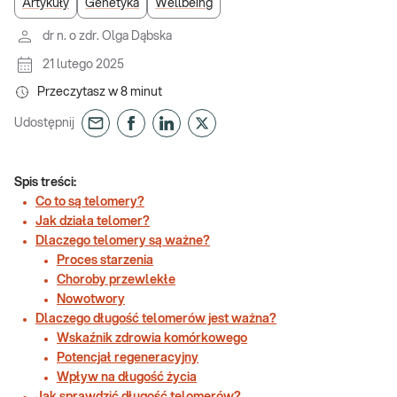
Artykuły
Genetyka
Wellbeing
dr n. o zdr. Olga Dąbska
21 lutego 2025
Przeczytasz w
8
minut
Udostępnij
Spis treści:
Co to są telomery?
Jak działa telomer?
Dlaczego telomery są ważne?
Proces starzenia
Choroby przewlekłe
Nowotwory
Dlaczego długość telomerów jest ważna?
Wskaźnik zdrowia komórkowego
Potencjał regeneracyjny
Wpływ na długość życia