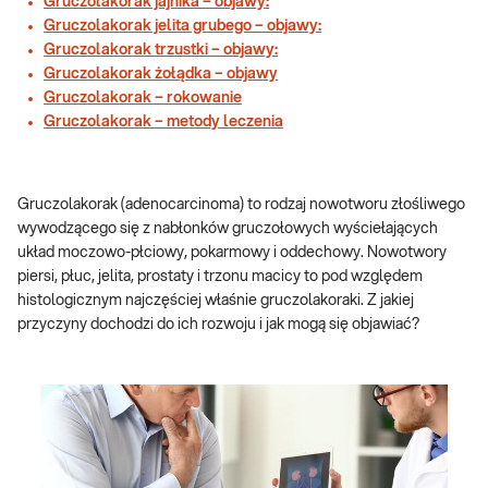
Gruczolakorak jajnika – objawy:
Gruczolakorak jelita grubego – objawy:
Gruczolakorak trzustki – objawy:
Gruczolakorak żołądka – objawy
Gruczolakorak – rokowanie
Gruczolakorak – metody leczenia
Gruczolakorak (adenocarcinoma) to rodzaj nowotworu złośliwego
wywodzącego się z nabłonków gruczołowych wyściełających
układ moczowo-płciowy, pokarmowy i oddechowy. Nowotwory
piersi, płuc, jelita, prostaty i trzonu macicy to pod względem
histologicznym najczęściej właśnie gruczolakoraki. Z jakiej
przyczyny dochodzi do ich rozwoju i jak mogą się objawiać?