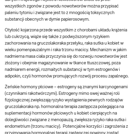
wszystkich zgonów z powodu nowotworów można przypisać
paleniu tytoniu i związane jest to z mnogością toksycznych
substancji obecnych w dymie papierosowym.
Otyłość kojarzona przede wszystkim z chorobami układu krążenia
lub cukrzycą, wiąże się także z podwyższonym ryzykiem
zachorowania na gruczolakoraka przełyku, raka sutka u kobiet w
wieku pomenpauzalnym i raka trzonu macicy. Mechanizm w jakim
nadmierna masa ciała przyczynia się do rozwoju nowotworów jest
złożony i obejmie magazynowanie w tkance tłuszczowej, poza
nadmiarem energii, rozmaitych substancji w tym estrogenów i
adipokin, czyli hormonów promujących rozwój procesu zapalnego.
Żeńskie hormony płciowe – estrogeny są znanymi karcynogenami
(czynnikami rakotwórczymi). Estrogeny mimo swej ważnej roli
fizjologicznej zwiększają ryzyko wystąpienia pewnych rodzajów
gruczolakoraka np. hormonalna terapia zastępcza polegająca na
suplementacji hormonów płciowych u kobiet cierpiących na
dolegliwości związane z menopauzą, zwiększa ryzyko raka sutka i
endometrium (trzonu macicy). Potencjalne korzyści i zagrożenia z
przyjmowania hormonalnej terapii zastępczej powinny zostać