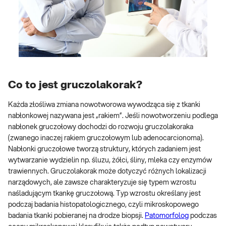
Co to jest gruczolakorak?
Każda złośliwa zmiana nowotworowa wywodząca się z tkanki
nabłonkowej nazywana jest „rakiem”. Jeśli nowotworzeniu podlega
nabłonek gruczołowy dochodzi do rozwoju gruczolakoraka
(zwanego inaczej rakiem gruczołowym lub adenocarcionoma).
Nabłonki gruczołowe tworzą struktury, których zadaniem jest
wytwarzanie wydzielin np. śluzu, żółci, śliny, mleka czy enzymów
trawiennych. Gruczolakorak może dotyczyć różnych lokalizacji
narządowych, ale zawsze charakteryzuje się typem wzrostu
naśladującym tkankę gruczołową. Typ wzrostu określany jest
podczaj badania histopatologicznego, czyli mikroskopowego
badania tkanki pobieranej na drodze biopsji.
Patomorfolog
podczas