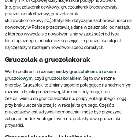
oceny mikroskopowej klasyfikuje także podtyp nowotworu
(np. gruczolakorak cewkowy, gruczolakorak brodawkowaty,
gruczolakorak śluzowy, gruczolakorak
śluzowokomórkowy itd.).Statystyki dotyczące zachorowalności na
nowotwory w Polsce przedstawiają dane w zależności od narządu,
z którego wywodzi się nowotwór, a nie w zależności od typu
histologicznego, jednak można przyjąć, że gruczolakorak jest
najczęstszym rodzajem nowotworu osób dorosłych.
Gruczolak a gruczolakorak
Warto podkreślić
różnicę między gruczolakiem, a rakiem
gruczołowym, czyli gruczolakorakiem
. Są to dwie różne
choroby. Gruczolaki to zmiany łagodne polegające na nadmiernym
rozroście tkanki gruczołowej, które niekiedy mogą ulec
zezłośliwieniu do gruczolakoraka np. polipy jelita grubego mogą
przy braku leczenia przejść w raka jelita grubego. Część z
gruczolaków jest aktywna hormonalnie i może być przyczyną
zaburzeń endokrynologicznych np. prolaktynowe gruczolaki
przysadki.