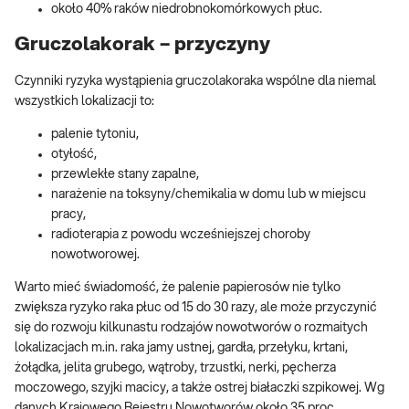
około 40% raków niedrobnokomórkowych płuc.
Gruczolakorak – przyczyny
Czynniki ryzyka wystąpienia gruczolakoraka wspólne dla niemal
wszystkich lokalizacji to:
palenie tytoniu,
otyłość,
przewlekłe stany zapalne,
narażenie na toksyny/chemikalia w domu lub w miejscu
pracy,
radioterapia z powodu wcześniejszej choroby
nowotworowej.
Warto mieć świadomość, że palenie papierosów nie tylko
zwiększa ryzyko raka płuc od 15 do 30 razy, ale może przyczynić
się do rozwoju kilkunastu rodzajów nowotworów o rozmaitych
lokalizacjach m.in. raka jamy ustnej, gardła, przełyku, krtani,
żołądka, jelita grubego, wątroby, trzustki, nerki, pęcherza
moczowego, szyjki macicy, a także ostrej białaczki szpikowej. Wg
danych Krajowego Rejestru Nowotworów około 35 proc.