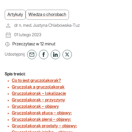
Artykuły
Wiedza o chorobach
dr n. med. Justyna Chlebowska-Tuz
01 lutego 2023
Przeczytasz w
12
minut
Udostępnij
Spis treści:
Co to jest gruczolakorak?
Gruczolak a gruczolakorak
Gruczolakorak – lokalizacje
Gruczolakorak – przyczyny
Gruczolakorak – objawy
Gruczolakorak płuca – objawy:
Gruczolakorak piersi – objawy:
Gruczolakorak prostaty – objawy: