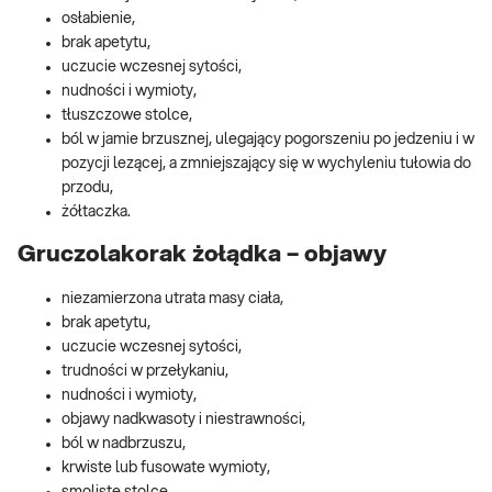
osłabienie,
brak apetytu,
uczucie wczesnej sytości,
nudności i wymioty,
tłuszczowe stolce,
ból w jamie brzusznej, ulegający pogorszeniu po jedzeniu i w
pozycji lezącej, a zmniejszający się w wychyleniu tułowia do
przodu,
żółtaczka.
Gruczolakorak żołądka – objawy
niezamierzona utrata masy ciała,
brak apetytu,
uczucie wczesnej sytości,
trudności w przełykaniu,
nudności i wymioty,
objawy nadkwasoty i niestrawności,
ból w nadbrzuszu,
krwiste lub fusowate wymioty,
smoliste stolce.