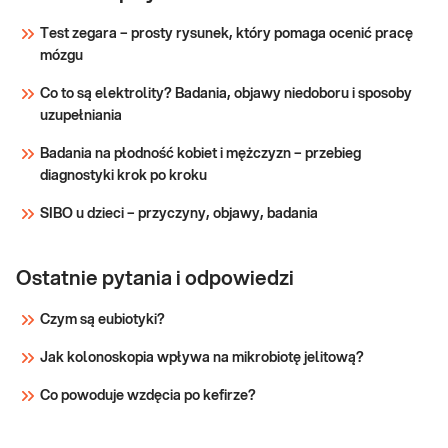
Proponowany pakiet ocenia genetyczne
u kobiet,
predyspozycje kobiet do rozwoju choroby
Test zegara – prosty rysunek, który pomaga ocenić pracę
rozszerzony
nowotworowej. Najczęstsze nowotwory
mózgu
- badania
dotykające kobiety w Polsce to: rak płuca, rak
genetyczne
piersi, rak jelita grubego, rak trzonu macicy, rak
Co to są elektrolity? Badania, objawy niedoboru i sposoby
jajnika. Pakiet obejmuje analizę najw
uzupełniania
Sprawdź
Badania na płodność kobiet i mężczyzn – przebieg
diagnostyki krok po kroku
SIBO u dzieci – przyczyny, objawy, badania
Ostatnie pytania i odpowiedzi
Czym są eubiotyki?
Jak kolonoskopia wpływa na mikrobiotę jelitową?
Co powoduje wzdęcia po kefirze?