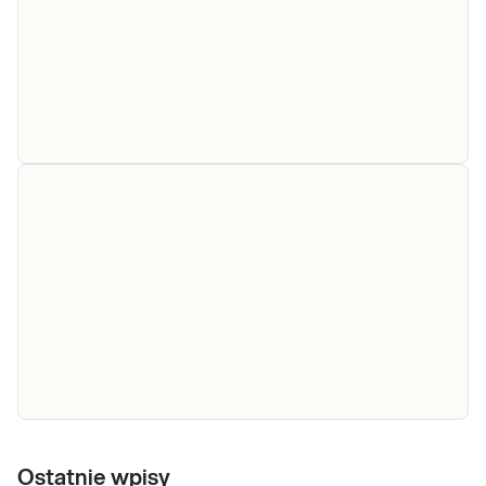
e-Pakiet
nowotwory u
Proponowany pakiet ocenia genetyczne
kobiet,
predyspozycje kobiet do rozwoju choroby
podstawowy
nowotworowej. Najczęstsze nowotwory
- badania
dotykające kobiety w Polsce to: rak płuca, rak
genetyczne
piersi, rak jelita grubego, rak trzonu macicy,
rak jajnika. Pakiet obejmuje analizę najw
Sprawdź
e-Pakiet
nowotwory
Ostatnie wpisy