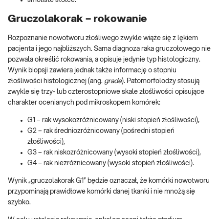
Gruczolakorak – rokowanie
Rozpoznanie nowotworu złośliwego zwykle wiąże się z lękiem
pacjenta i jego najbliższych. Sama diagnoza raka gruczołowego nie
pozwala określić rokowania, a opisuje jedynie typ histologiczny.
Wynik biopsji zawiera jednak także informację o stopniu
złośliwości histologicznej (ang.
grade
). Patomorfolodzy stosują
zwykle się trzy- lub czterostopniowe skale złośliwości opisujące
charakter ocenianych pod mikroskopem komórek:
G1 – rak wysokozróżnicowany (niski stopień złośliwości),
G2 – rak średniozróżnicowany (pośredni stopień
złośliwości),
G3 – rak niskozróżnicowany (wysoki stopień złośliwości),
G4 – rak niezróżnicowany (wysoki stopień złośliwości).
Wynik „gruczolakorak G1” będzie oznaczał, że komórki nowotworu
przypominają prawidłowe komórki danej tkanki i nie mnożą się
szybko.