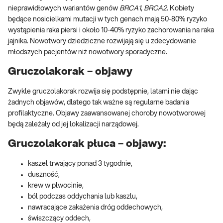
nieprawidłowych wariantów genów
BRCA1
,
BRCA2
. Kobiety
będące nosicielkami mutacji w tych genach mają 50-80% ryzyko
wystąpienia raka piersi i około 10-40% ryzyko zachorowania na raka
jajnika. Nowotwory dziedziczne rozwijają się u zdecydowanie
młodszych pacjentów niż nowotwory sporadyczne.
Gruczolakorak – objawy
Zwykle gruczolakorak rozwija się podstępnie, latami nie dając
żadnych objawów, dlatego tak ważne są regularne badania
profilaktyczne. Objawy zaawansowanej choroby nowotworowej
będą zależały od jej lokalizacji narządowej.
Gruczolakorak płuca – objawy:
kaszel trwający ponad 3 tygodnie,
duszność,
krew w plwocinie,
ból podczas oddychania lub kaszlu,
nawracające zakażenia dróg oddechowych,
świszczący oddech,