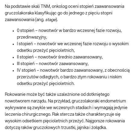
Na podstawie skali TNM, onkolog oceni stopień zaawansowania
gruczolakoraka klasyfikując go do jednego z pięciu stopni
zaawansowania (ang.
stage
).
0 stopień – nowotwór w bardzo wczesnej fazie rozwoju,
przedinwazyjny,
I stopień – nowotwór we wczesnej fazie rozwoju o wysokim
odsetku przeżyć pięcioletnich,
II stopień – nowotwór średnio zaawansowany,
III stopień – nowotwór zaawansowany,
IV stopień – nowotwór bardzo zaawansowany, z obecnością
przerzutów odległych, o bardzo złym rokowaniu i niskim
odsetku przeżyć pięcioletnich.
Rokowanie może być także uzależnione od dotkniętego
nowotworem narządu. Na przykład, gruczolakoraki endometrium
wykrywane są zwykle we wczesnych stadiach i wymagają jedynie
leczenia chirurgicznego. Rak stercza także charakteryzuje się
wysokim odsetkiem pięcioletnich przeżyć. Najgorsze rokowania
dotyczą raków gruczołowych trzustki, jajnika i żołądka.