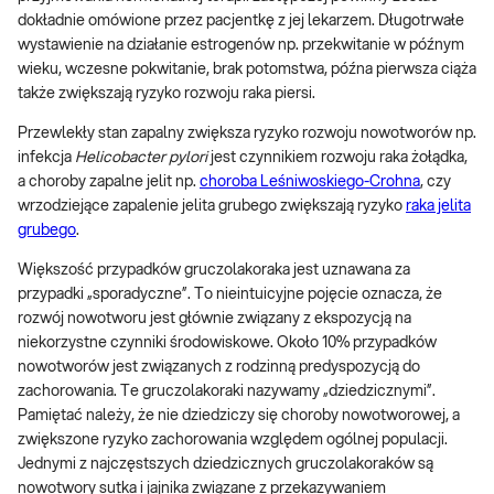
dokładnie omówione przez pacjentkę z jej lekarzem. Długotrwałe
wystawienie na działanie estrogenów np. przekwitanie w późnym
wieku, wczesne pokwitanie, brak potomstwa, późna pierwsza ciąża
także zwiększają ryzyko rozwoju raka piersi.
Przewlekły stan zapalny zwiększa ryzyko rozwoju nowotworów np.
infekcja
Helicobacter pylori
jest czynnikiem rozwoju raka żołądka,
a choroby zapalne jelit np.
choroba Leśniwoskiego-Crohna
, czy
wrzodziejące zapalenie jelita grubego zwiększają ryzyko
raka jelita
grubego
.
Większość przypadków gruczolakoraka jest uznawana za
przypadki „sporadyczne”. To nieintuicyjne pojęcie oznacza, że
rozwój nowotworu jest głównie związany z ekspozycją na
niekorzystne czynniki środowiskowe. Około 10% przypadków
nowotworów jest związanych z rodzinną predyspozycją do
zachorowania. Te gruczolakoraki nazywamy „dziedzicznymi”.
Pamiętać należy, że nie dziedziczy się choroby nowotworowej, a
zwiększone ryzyko zachorowania względem ogólnej populacji.
Jednymi z najczęstszych dziedzicznych gruczolakoraków są
nowotwory sutka i jajnika związane z przekazywaniem