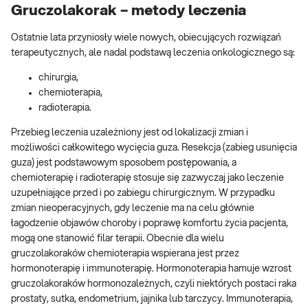
Gruczolakorak – metody leczenia
Ostatnie lata przyniosły wiele nowych, obiecujących rozwiązań
terapeutycznych, ale nadal podstawą leczenia onkologicznego są:
chirurgia,
chemioterapia,
radioterapia.
Przebieg leczenia uzależniony jest od lokalizacji zmian i
możliwości całkowitego wycięcia guza. Resekcja (zabieg usunięcia
guza) jest podstawowym sposobem postępowania, a
chemioterapię i radioterapię stosuje się zazwyczaj jako leczenie
uzupełniające przed i po zabiegu chirurgicznym. W przypadku
zmian nieoperacyjnych, gdy leczenie ma na celu głównie
łagodzenie objawów choroby i poprawę komfortu życia pacjenta,
mogą one stanowić filar terapii. Obecnie dla wielu
gruczolakoraków chemioterapia wspierana jest przez
hormonoterapię i immunoterapię. Hormonoterapia hamuje wzrost
gruczolakoraków hormonozależnych, czyli niektórych postaci raka
prostaty, sutka, endometrium, jajnika lub tarczycy. Immunoterapia,