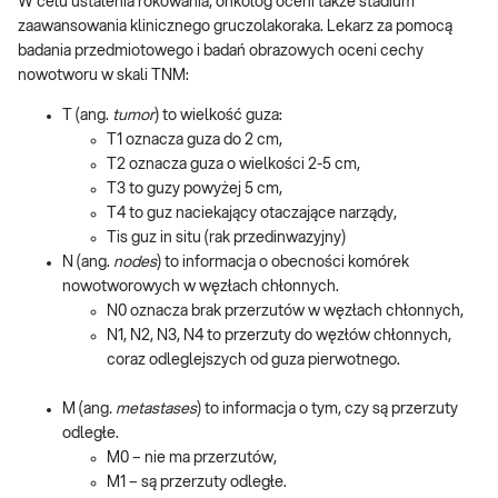
W celu ustalenia rokowania, onkolog oceni także stadium
zaawansowania klinicznego gruczolakoraka. Lekarz za pomocą
badania przedmiotowego i badań obrazowych oceni cechy
nowotworu w skali TNM:
T (ang.
tumor
) to wielkość guza:
T1 oznacza guza do 2 cm,
T2 oznacza guza o wielkości 2-5 cm,
T3 to guzy powyżej 5 cm,
T4 to guz naciekający otaczające narządy,
Tis guz in situ (rak przedinwazyjny)
N (ang.
nodes
) to informacja o obecności komórek
nowotworowych w węzłach chłonnych.
N0 oznacza brak przerzutów w węzłach chłonnych,
N1, N2, N3, N4 to przerzuty do węzłów chłonnych,
coraz odleglejszych od guza pierwotnego.
M (ang
. metastases
) to informacja o tym, czy są przerzuty
odległe.
M0 – nie ma przerzutów,
M1 – są przerzuty odległe.