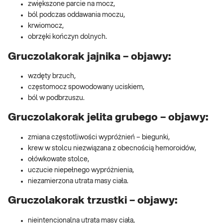
zwiększone parcie na mocz,
ból podczas oddawania moczu,
krwiomocz,
obrzęki kończyn dolnych.
Gruczolakorak jajnika – objawy:
wzdęty brzuch,
częstomocz spowodowany uciskiem,
ból w podbrzuszu.
Gruczolakorak jelita grubego – objawy:
zmiana częstotliwości wypróżnień – biegunki,
krew w stolcu niezwiązana z obecnością hemoroidów,
ołówkowate stolce,
uczucie niepełnego wypróżnienia,
niezamierzona utrata masy ciała.
Gruczolakorak trzustki – objawy:
nieintencjonalna utrata masy ciała,