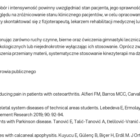
obór i intensywność powinny uwzględniać stan pacjenta, jego sprawnoś
zględu na zróżnicowanie stanu klinicznego pacjentów, w celu opracowa
skontaktować się z fizjoterapeutą, lekarzem rehabilitacji medycznej 
 wykonując zarówno ruchy czynne, bierne oraz ćwiczenia gimnastyki lecznic
kologicznych lub niejednokrotnie wyłączając ich stosowanie. Oprócz z
zenia przemiany materii, systematyczne stosowanie kinezyterapii ma dz
drowia publicznego
cing pain in patients with osteoarthritis. Alfieri FM, Barros MCC, Carval
letal system diseases of technical areas students. Lebedeva E, Ermolay
ement Research 2019; 90: 92-94.
ts with Parkinson disease. Tanović E, Talić-Tanović A, Ðelilović-Vranić J
es with calcaneal apophysitis. Kuyucu E, Gülenç B, Biçer H, Erdil M. J O