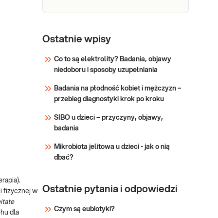
sprawdź PUNKTY
PRZYJAZNE DZIECIOM.
Wskazany: →
e-Pakiet
profilaktycznie, do oceny
Dedykowany dla: Kobiet,
sportowy na
Ostatnie wpisy
stanu zdrowia
Mężczyzn Wskazany: →
start -
do oceny stanu zdrowia
Co to są elektrolity? Badania, objawy
podstawowy
przed planowanym
niedoboru i sposoby uzupełniania
rozpoczęciem lub
Sprawdź
wzmożeniem aktywności
Badania na płodność kobiet i mężczyzn –
fizycznej →
przebieg diagnostyki krok po kroku
profilaktycznie, do oceny
SIBO u dzieci – przyczyny, objawy,
ogólnego stanu zdrowia
badania
Mikrobiota jelitowa u dzieci - jak o nią
dbać?
erapia).
Ostatnie pytania i odpowiedzi
i fizycznej w
itate
Czym są eubiotyki?
chu dla