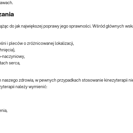
tawach.
zania
ie dążąc do jak największej poprawy jego sprawności. Wśród głównych ws
ni i pleców o zróżnicowanej lokalizacji,
hnięcia),
o-naczyniowy,
łach serca,
 naszego zdrowia, w pewnych przypadkach stosowanie kinezyterapii nie
terapii należy wymienić:
nia,