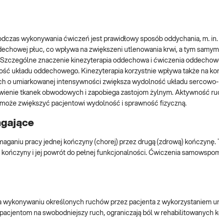
odczas wykonywania ćwiczeń jest prawidłowy sposób oddychania, m. in
echowej płuc, co wpływa na zwiększeni utlenowania krwi, a tym samym
i. Szczególne znaczenie kinezyterapia oddechowa i ćwiczenia oddecho
lność układu oddechowego. Kinezyterapia korzystnie wpływa także na ko
 ruch o umiarkowanej intensywności zwiększa wydolność układu sercowo-
krwienie tkanek obwodowych i zapobiega zastojom żylnym. Aktywność r
o może zwiększyć pacjentowi wydolność i sprawność fizyczną.
agające
ganiu pracy jednej kończyny (chorej) przez drugą (zdrową) kończynę. 
 kończyny i jej powrót do pełnej funkcjonalności. Ćwiczenia samowspo
na wykonywaniu określonych ruchów przez pacjenta z wykorzystaniem u
ą pacjentom na swobodniejszy ruch, ograniczają ból w rehabilitowanych 