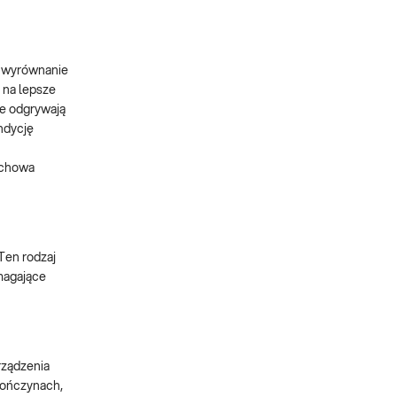
. wyrównanie
 na lepsze
we odgrywają
ndycję
uchowa
Ten rodzaj
magające
rządzenia
kończynach,