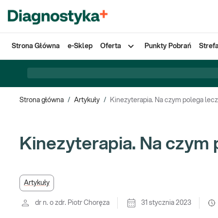
Strona Główna
e-Sklep
Oferta
Punkty Pobrań
Stref
Strona główna
/
Artykuły
/
Kinezyterapia. Na czym polega lec
Kinezyterapia. Na czym
Artykuły
dr n. o zdr. Piotr Choręza
31 stycznia 2023