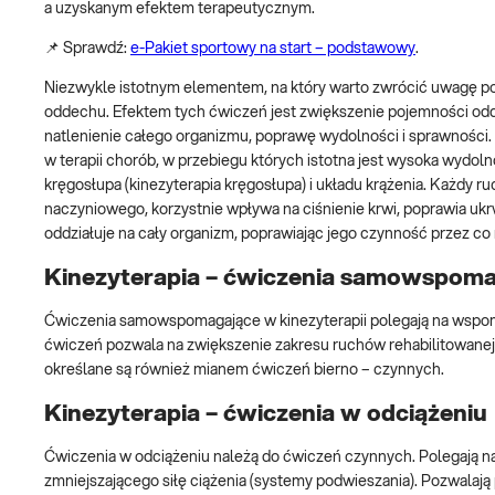
a uzyskanym efektem terapeutycznym.
📌 Sprawdź:
e-Pakiet sportowy na start – podstawowy
.
Niezwykle istotnym elementem, na który warto zwrócić uwagę p
oddechu. Efektem tych ćwiczeń jest zwiększenie pojemności odd
natlenienie całego organizmu, poprawę wydolności i sprawnośc
w terapii chorób, w przebiegu których istotna jest wysoka wydo
kręgosłupa (kinezyterapia kręgosłupa) i układu krążenia. Każdy
naczyniowego, korzystnie wpływa na ciśnienie krwi, poprawia u
oddziałuje na cały organizm, poprawiając jego czynność przez c
Kinezyterapia – ćwiczenia samowspom
Ćwiczenia samowspomagające w kinezyterapii polegają na wspoma
ćwiczeń pozwala na zwiększenie zakresu ruchów rehabilitowanej
określane są również mianem ćwiczeń bierno – czynnych.
Kinezyterapia – ćwiczenia w odciążeniu
Ćwiczenia w odciążeniu należą do ćwiczeń czynnych. Polegają 
zmniejszającego siłę ciążenia (systemy podwieszania). Pozwalaj