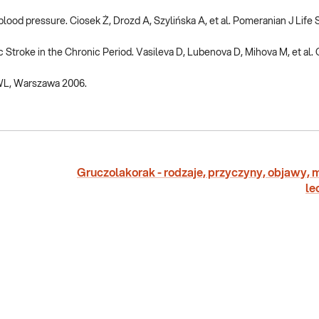
ood pressure. Ciosek Ż, Drozd A, Szylińska A, et al. Pomeranian J Life S
ic Stroke in the Chronic Period. Vasileva D, Lubenova D, Mihova M, et al
WL, Warszawa 2006.
Gruczolakorak - rodzaje, przyczyny, objawy,
le