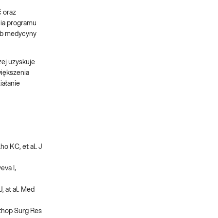
ć oraz
nia programu
lub medycyny
zej uzyskuje
większenia
iałanie
ho KC, et al. J
eva I,
, at al. Med
rthop Surg Res