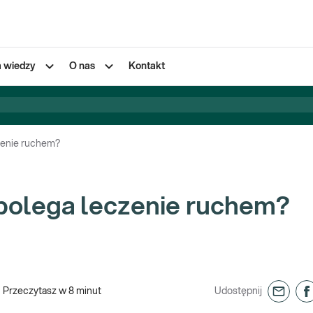
a wiedzy
O nas
Kontakt
zenie ruchem?
 polega leczenie ruchem?
Przeczytasz w
8
minut
Udostępnij