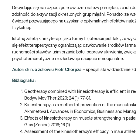
Decydując się na rozpoczęcie ćwiczeń należy pamiętać, że ich d
zdolność do aktywizacji określonych grup mięśni. Ponadto, ze w
ćwiczeń pozwalającego na uzyskanie optymalnych efektów należy 
fizykalnej.
Istotną zaletą kinezyterapii jako formy fizjoterapii jest fakt, że
się efekt terapeutyczny ograniczając dawkowanie środków farma
ruchomości stawów, uśmierzania bólu, poprawy ukrwienia, zwięks
psychoterapeutyczne i rozładowuje napięcie emocjonalne.
Autor: dr n. o zdrowiu Piotr Choręza
– specjalista w dziedzinie z
Bibliografia:
Geotherapy combined with kinesiotherapy is efficient in redu
Bodyw Mov Ther 2020; 24 (1): 77-81.
Kinesitherapy as a method of prevention of the musculoske
Akhmetova I. Advances in Economics, Business and Manag
Effects of kinesiotherapy on muscle strengthening in patien
Glas (Zenica) 2019; 16 (1).
Assessment of the kinesiotherapy’s efficacy in male athlet