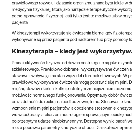
prawidłowego rozwoju i działania organizmu znana była także w d
medycynie fizykalnej, która jako narzędzie terapeutyczne wykorzy
pełnej sprawności fizycznej, jeśli tylko jest to możliwe lub w p
pacjenta.
W kinezyterapii wykorzystuje się ćwiczenia bierne, gdy fizjotera
wykonywane są przez pacjenta pod nadzorem lub przy pomocy fiz
Kinezyterapia – kiedy jest wykorzysty
Praca i aktywność fizyczna od dawna postrzegane są jako czynnik
szkieletowego. Prawidłowo dobrane i wykorzystywane ćwiczenia f
stawowe i wpływając na stan więzadeł i torebek stawowych. W 
prawidłowo wykonywane ćwiczenia mogą poprawić siłę mięśni. Do
mięśni, stawów i kości skutkuje istotnym zmniejszeniem poziom
możliwość normalnego funkcjonowania. Optymalny dobór ćwicze
oraz zdolność do reakcji na bodźce zewnętrzne. Stosowanie kinezy
wzmocnienia mięśni pacjentów, a codzienne stosowanie kinezyt
we współpracy z lekarzem neurologiem sprawującym opiekę nad p
po przebytym udarze niedokrwiennym. Dostępne wyniki badań 
może poprawić parametry kinetyczne chodu. Dla skutecznej neur