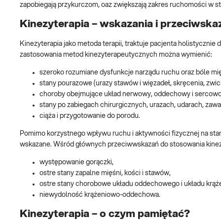
zapobiegają przykurczom, oaz zwiększają zakres ruchomości w s
Kinezyterapia – wskazania i przeciwska
Kinezyterapia jako metoda terapii, traktuje pacjenta holistyczn
zastosowania metod kinezyterapeutycznych można wymienić:
szeroko rozumiane dysfunkcje narządu ruchu oraz bóle mięś
stany pourazowe (urazy stawów i więzadeł, skręcenia, zwic
choroby obejmujące układ nerwowy, oddechowy i sercow
stany po zabiegach chirurgicznych, urazach, udarach, zawa
ciąża i przygotowanie do porodu.
Pomimo korzystnego wpływu ruchu i aktywności fizycznej na stan
wskazane. Wśród głównych przeciwwskazań do stosowania kinezy
występowanie gorączki,
ostre stany zapalne mięśni, kości i stawów,
ostre stany chorobowe układu oddechowego i układu krąże
niewydolność krążeniowo-oddechowa.
Kinezyterapia – o czym pamiętać?