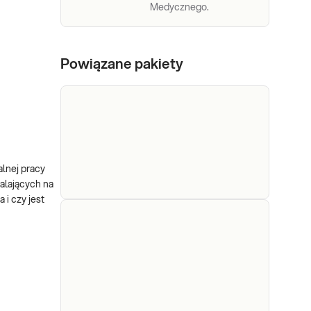
Medycznego.
Powiązane pakiety
lnej pracy
alających na
 i czy jest
e-Pakiet
Dedykowany dla: Kobiet,
profilaktyczny
Mężczyzn, Dzieci Uwaga!
Jeżeli kupujesz badanie
podstawowy
dla dziecka, zrealizuj je w
punkcie przyjaznym
Sprawdź
dzieciom –