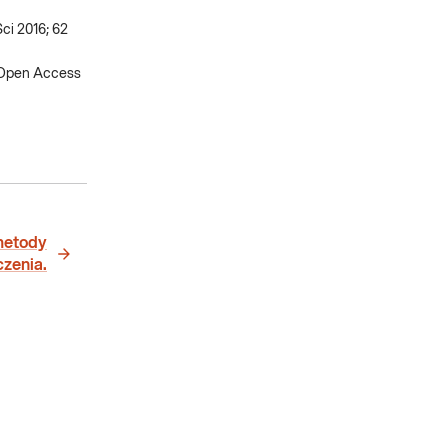
ci 2016; 62
. Open Access
 metody
czenia.