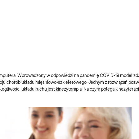
omputera. Wprowadzony w odpowiedzi na pandemię COVID-19 model zda
woju chorób układu mięśniowo-szkieletowego. Jednym z rozwiązań pozw
egliwości układu ruchu jest kinezyterapia. Na czym polega kinezyterapia