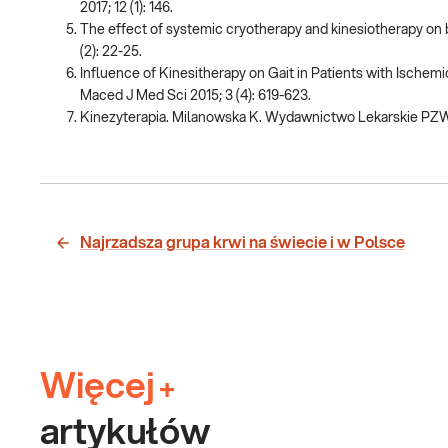
2017; 12 (1): 146.
The effect of systemic cryotherapy and kinesiotherapy on bl
(2): 22-25.
Influence of Kinesitherapy on Gait in Patients with Ischem
Maced J Med Sci 2015; 3 (4): 619-623.
Kinezyterapia. Milanowska K. Wydawnictwo Lekarskie PZ
Najrzadsza grupa krwi na świecie i w Polsce
Więcej
+
artykułów