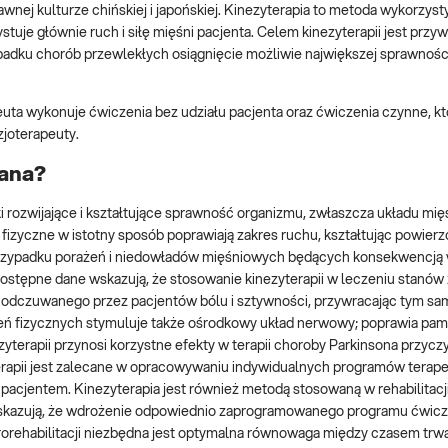
awnej kulturze chińskiej i japońskiej. Kinezyterapia to metoda wykorzys
stuje głównie ruch i siłę mięśni pacjenta. Celem kinezyterapii jest przy
rzypadku chorób przewlekłych osiągnięcie możliwie największej sprawnośc
peuta wykonuje ćwiczenia bez udziału pacjenta oraz ćwiczenia czynne, kt
joterapeuty.
wana?
i rozwijające i kształtujące sprawność organizmu, zwłaszcza układu mi
izyczne w istotny sposób poprawiają zakres ruchu, kształtując powierz
przypadku porażeń i niedowładów mięśniowych będących konsekwencją 
stępne dane wskazują, że stosowanie kinezyterapii w leczeniu stanów
u odczuwanego przez pacjentów bólu i sztywności, przywracając tym s
ń fizycznych stymuluje także ośrodkowy układ nerwowy; poprawia pa
terapii przynosi korzystne efekty w terapii choroby Parkinsona przyczy
erapii jest zalecane w opracowywaniu indywidualnych programów terap
acjentem. Kinezyterapia jest również metodą stosowaną w rehabilitacj
wskazują, że wdrożenie odpowiednio zaprogramowanego programu ćwic
orehabilitacji niezbędna jest optymalna równowaga między czasem trwa