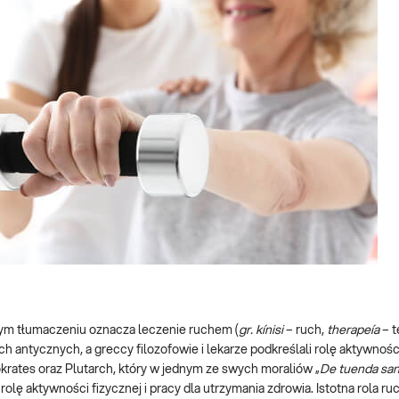
nym tłumaczeniu oznacza leczenie ruchem (
gr. kínisi
– ruch,
therapeía
– t
 antycznych, a greccy filozofowie i lekarze podkreślali rolę aktywnośc
okrates oraz Plutarch, który w jednym ze swych moraliów „
De tuenda san
olę aktywności fizycznej i pracy dla utrzymania zdrowia. Istotna rola ru