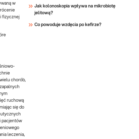
tywaną w
Jak kolonoskopia wpływa na mikrobiotę
wrócenie
jelitową?
i fizycznej
Co powoduje wzdęcia po kefirze?
óre
ęśniowo-
chnie
wielu chorób,
 zapalnych
amym
mięć ruchową
niając się do
eutycznych
i pacjentów
zeniowego
nia leczenia,