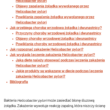
Helicobacter pylori
Objawy zapalenia żołądka wywołanego przez
Helicobacter pylori
Powikłania zapalenia żołądka wywołanego przez
Helicobacter pylori
Jak przebiega choroba wrzodowa żołądka i dwunastnicy?
Przyczyny choroby wrzodowej żołądka i dwunastnicy
Objawy choroby wrzodowej żołądka i dwunastnicy
Powikłania choroby wrzodowej żołądka i dwunastnicy
Jak rozpoznać zakażenie Helicobacter pylori?
Jak wygląda leczenie zakażenia Helicobacter pylori?
Jaką dietę należy stosować podczas leczenia zakażenia
Helicobacter pylori?
Jakie produkty są wskazane w diecie podczas leczenia
zakażenia Helicobacter pylori?
Bibliografia
Bakteria
Helicobacter pylori
może zasiedlać błonę śluzową
żołądka. Zakażenie wywołuje reakcję zapalną, która niszczy ścianę