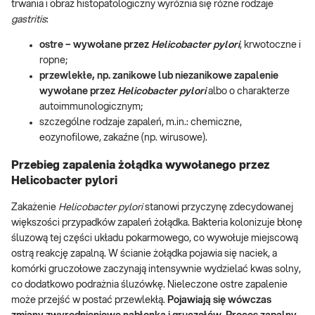
trwania i obraz histopatologiczny wyróżnia się różne rodzaje
gastritis
:
ostre – wywołane przez
Helicobacter pylori
, krwotoczne i
ropne;
przewlekłe, np. zanikowe lub niezanikowe zapalenie
wywołane przez
Helicobacter pylori
albo o charakterze
autoimmunologicznym;
szczególne rodzaje zapaleń, m.in.: chemiczne,
eozynofilowe, zakaźne (np. wirusowe).
Przebieg zapalenia żołądka wywołanego przez
Helicobacter pylori
Zakażenie
Helicobacter pylori
stanowi przyczynę zdecydowanej
większości przypadków zapaleń żołądka. Bakteria kolonizuje błonę
śluzową tej części układu pokarmowego, co wywołuje miejscową
ostrą reakcję zapalną. W ścianie żołądka pojawia się naciek, a
komórki gruczołowe zaczynają intensywnie wydzielać kwas solny,
co dodatkowo podrażnia śluzówkę. Nieleczone ostre zapalenie
może przejść w postać przewlekłą.
Pojawiają się wówczas