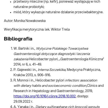
przetwory mleczne (np. kefir), ponieważ występują w nich
naturalne probiotyki;
miód, który wykazuje naturalne działanie przeciwbakteryjne.
Autor: Monika Nowakowska
Weryfikacja merytoryczna: lek. Wiktor Trela
Bibliografia
W. Bartnik i in.,
Wytyczne Polskiego Towarzystwa
Gastroenterologii dotyczące diagnostyki i leczenia
zakażenia
Helicobacter pylori, „Gastroenterologia Kliniczna”
2014, nr 6, s. 41–49.
P. Gajewski i in.,
Interna Szczeklika
, Medycyna Praktyczna,
Kraków 2013, s. 906–916.
R. Monnoi i in., Helicobacter pylori
infection: association
with dietary habits and socioeconomic condition
,Clinics and
Research in Hepatology and Gastroenterology, 2019,
https://doi.org/10.1016/j.clinre.2018.10.002
, dostęp:
29.09.2022 r.
A. Yanaka i in.,
Dietary sulforaphane-rich broccoli sprouts