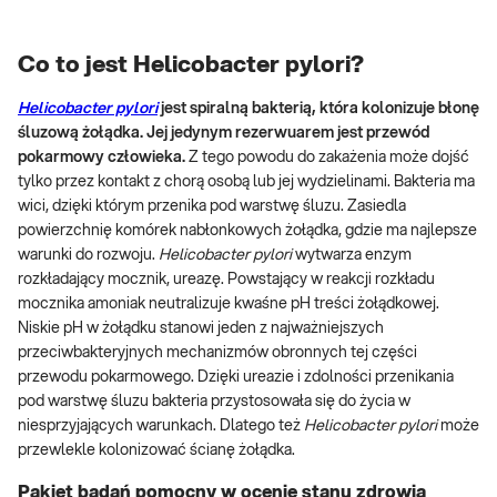
Co to jest Helicobacter pylori?
Helicobacter pylori
jest spiralną bakterią, która kolonizuje błonę
śluzową żołądka. Jej jedynym rezerwuarem jest przewód
pokarmowy człowieka.
Z tego powodu do zakażenia może dojść
tylko przez kontakt z chorą osobą lub jej wydzielinami. Bakteria ma
wici, dzięki którym przenika pod warstwę śluzu. Zasiedla
powierzchnię komórek nabłonkowych żołądka, gdzie ma najlepsze
warunki do rozwoju.
Helicobacter pylori
wytwarza enzym
rozkładający mocznik, ureazę. Powstający w reakcji rozkładu
mocznika amoniak neutralizuje kwaśne pH treści żołądkowej.
Niskie pH w żołądku stanowi jeden z najważniejszych
przeciwbakteryjnych mechanizmów obronnych tej części
przewodu pokarmowego. Dzięki ureazie i zdolności przenikania
pod warstwę śluzu bakteria przystosowała się do życia w
niesprzyjających warunkach. Dlatego też
Helicobacter pylori
może
przewlekle kolonizować ścianę żołądka.
Pakiet badań pomocny w ocenie stanu zdrowia