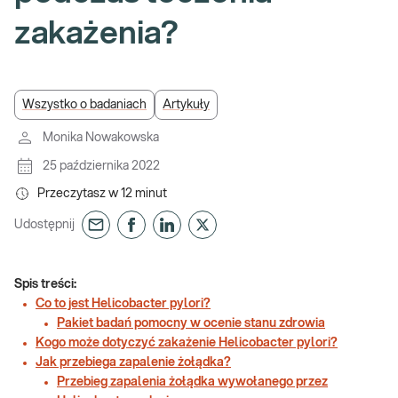
zakażenia?
Wszystko o badaniach
Artykuły
Monika Nowakowska
25 października 2022
Przeczytasz w
12
minut
Udostępnij
Spis treści:
Co to jest Helicobacter pylori?
Pakiet badań pomocny w ocenie stanu zdrowia
Kogo może dotyczyć zakażenie Helicobacter pylori?
Jak przebiega zapalenie żołądka?
Przebieg zapalenia żołądka wywołanego przez