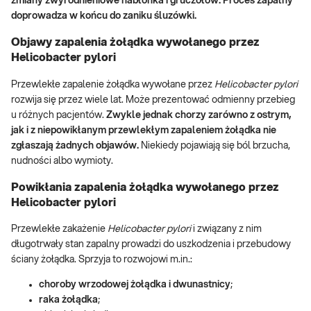
zmiany zwyrodnieniowe nabłonka i gruczołów. Proces zapalny
doprowadza w końcu do zaniku śluzówki.
Objawy zapalenia żołądka wywołanego przez
Helicobacter pylori
Przewlekłe zapalenie żołądka wywołane przez
Helicobacter pylori
rozwija się przez wiele lat. Może prezentować odmienny przebieg
u różnych pacjentów.
Zwykle jednak chorzy zarówno z ostrym,
jak i z niepowikłanym przewlekłym zapaleniem żołądka nie
zgłaszają żadnych objawów.
Niekiedy pojawiają się ból brzucha,
nudności albo wymioty.
Powikłania zapalenia żołądka wywołanego przez
Helicobacter pylori
Przewlekłe zakażenie
Helicobacter pylori
i związany z nim
długotrwały stan zapalny prowadzi do uszkodzenia i przebudowy
ściany żołądka. Sprzyja to rozwojowi m.in.:
choroby wrzodowej żołądka i dwunastnicy
;
raka żołądka
;