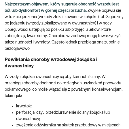
Najczęstszym objawem, który sugeruje obecność wrzodu jest
ból lub dyskomfort w górnej części brzucha.
Zwykle pojawia się
w trakcie jedzenia (wrzody zlokalizowane w żołądku) lub 3 godziny
po jedzeniu (wrzody zlokalizowane w dwunastnicy) i w nocy.
Dolegliwości ustępują po posiłku lub przyjęciu leków, które
zobojętniają kwas solny. Chorobie wrzodowej mogą towarzyszyć
także nudności i wymioty. Często jednak przebiega ona zupełnie
bezobjawowo.
Powikłania choroby wrzodowej żołądka i
dwunastnicy
Wrzody żołądka i dwunastnicy są ubytkami ich ściany. W
przebiegu choroby dochodzi do rozległych uszkodzeń przewodu
pokarmowego, co może wiązać się z poważnymi konsekwencjami,
takimi jak:
krwotok;
perforacja, czyli przedziurawienie ściany żołądka lub
dwunastnicy;
zwężenie odźwiernika na skutek przebudowy w miejscach