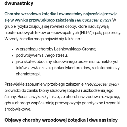
dwunastnicy
Choroba wrzodowa żołądka i dwunastnicy najczęściej rozwija
się w wyniku przewlekłego zakażenia
Helicobacter pylori
.
W
grupie ryzyka znajdują się również osoby, które nadużywają
niesteroidowych leków przeciwzapalnych (NLPZ) i palą papierosy.
Wrzody żołądka mogą pojawić się także np.:
w przebiegu choroby Leśniowskiego-Crohna;
pod wpływem silnego stresu;
jako skutek uboczny stosowanego leczenia, np. niektórych
leków, a zwłaszcza glikokortykosteroidów, radioterapii czy
chemioterapii.
Przewlekłe zapalenie w przebiegu zakażenie
Helicobacter pylori
prowadzi do zaniku błony śluzowej żołądka i uszkodzenia jego
ściany. Badania wykazały także, że choroba wrzodowa rozwija się,
gdy u chorego współistnieją predyspozycje genetyczne i czynniki
środowiskowe.
Objawy choroby wrzodowej żołądka i dwunastnicy