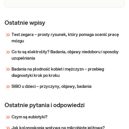
zakażenia H. pylori. Pozytywny wynik testu,
wskazując
Helicobacter
Diagnostyka serologiczna zakażenia
Helicobacter pylori. Oznaczenie poziomu
pylori IgG
Ostatnie wpisy
przeciwciał IgG specyficznych dla H. pylori w
surowicy krwi żylnej, przydatne w
Test zegara – prosty rysunek, który pomaga ocenić pracę
diagnostyce pierwotnego zakażenia H. pylorii.
mózgu
Sprawdź
Co to są elektrolity? Badania, objawy niedoboru i sposoby
uzupełniania
Badania na płodność kobiet i mężczyzn – przebieg
diagnostyki krok po kroku
SIBO u dzieci – przyczyny, objawy, badania
Ostatnie pytania i odpowiedzi
Czym są eubiotyki?
Jak kolonoskopia wpływa na mikrobiotę jelitową?