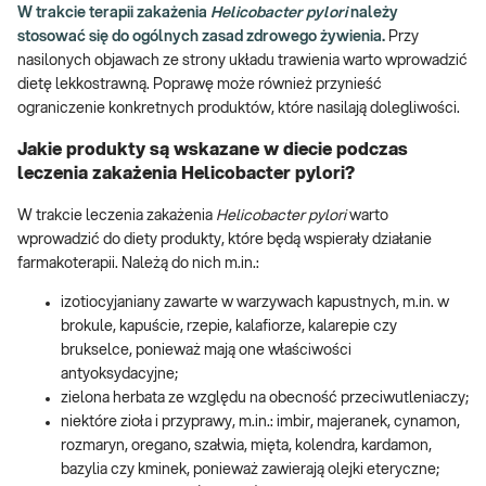
W trakcie terapii zakażenia
Helicobacter pylori
należy
stosować się do ogólnych zasad zdrowego żywienia.
Przy
nasilonych objawach ze strony układu trawienia warto wprowadzić
dietę lekkostrawną. Poprawę może również przynieść
ograniczenie konkretnych produktów, które nasilają dolegliwości.
Jakie produkty są wskazane w diecie podczas
leczenia zakażenia Helicobacter pylori?
W trakcie leczenia zakażenia
Helicobacter pylori
warto
wprowadzić do diety produkty, które będą wspierały działanie
farmakoterapii. Należą do nich m.in.:
izotiocyjaniany zawarte w warzywach kapustnych, m.in. w
brokule, kapuście, rzepie, kalafiorze, kalarepie czy
brukselce, ponieważ mają one właściwości
antyoksydacyjne;
zielona herbata ze względu na obecność przeciwutleniaczy;
niektóre zioła i przyprawy, m.in.: imbir, majeranek, cynamon,
rozmaryn, oregano, szałwia, mięta, kolendra, kardamon,
bazylia czy kminek, ponieważ zawierają olejki eteryczne;