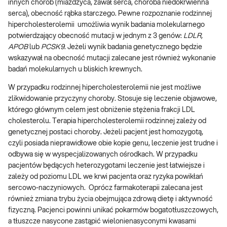
innych chorób (miażdżyca, zawał serca, choroba niedokrwienna
serca), obecność rąbka starczego. Pewne rozpoznanie rodzinnej
hipercholesterolemii umożliwia wynik badania molekularnego
potwierdzający obecność mutacji w jednym z 3 genów:
LDLR,
APOB
lub
PCSK9
. Jeżeli wynik badania genetycznego będzie
wskazywał na obecność mutacji zalecane jest również wykonanie
badań molekularnych u bliskich krewnych.
W przypadku rodzinnej hipercholesterolemii nie jest możliwe
zlikwidowanie przyczyny choroby. Stosuje się leczenie objawowe,
którego głównym celem jest obniżenie stężenia frakcji LDL
cholesterolu. Terapia hipercholesterolemii rodzinnej zależy od
genetycznej postaci choroby. Jeżeli pacjent jest homozygotą,
czyli posiada nieprawidłowe obie kopie genu, leczenie jest trudne i
odbywa się w wyspecjalizowanych ośrodkach. W przypadku
pacjentów będących heterozygotami leczenie jest łatwiejsze i
zależy od poziomu LDL we krwi pacjenta oraz ryzyka powikłań
sercowo-naczyniowych. Oprócz farmakoterapii zalecana jest
również zmiana trybu życia obejmująca zdrową dietę i aktywność
fizyczną. Pacjenci powinni unikać pokarmów bogatotłuszczowych,
a tłuszcze nasycone zastąpić wielonienasyconymi kwasami