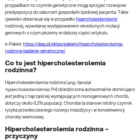
przypadkach to czynniki genetyczne mogą sprzyjać rozwojowi
predyspozycji do zaburzeń gospodarki lipidowej pacjenta. Takie
zjawisko obserwuje się w przypadku
hipercholesterolemii
rodzinnej, wywołanej występowaniem określonych mutacji
genowych o czym piszemy w dalszej części artykułu.
e-Pakiet:
https://diag.pl/sklep/pakiety/hipercholesterolemia-
rodzinna-badanie-genetyczne/
Co to jest hipercholesterolemia
rodzinna?
Hipercholesterolemia rodzinna (
ang. familial
hypercholesterolemia; FH
) dziedziczona autosomalnie dominująco
jest jedną z najczęściej występujących monogenowych chorób,
dotyczy około 0,2% populacji. Choroba ta stanowi istotny czynnik
ryzyka przedwczesnego rozwoju miażdżycy i w konsekwencji
choroby wieńcowej.
Hipercholesterolemia rodzinna –
przyczyny