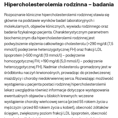
Hipercholesterolemia rodzinna – badania
Rozpoznanie kliniczne hipercholesterolemii rodzinnej stawia się
głównie na podstawie wyników badań laboratoryjnych i
molekularnych, objawów klinicznych, wywiadu rodzinnego oraz
badania fizykalnego pacjenta. Charakterystycznym parametrem
biochemicznym dla hipercholesterolemii rodzinnej jest
podwyższenie stężenia całkowitego cholesterolu (>290 mg/dl (7,5
mmol/l) podejrzenie heterozygotycznej FH) oraz frakcji LDL
lipoprotein (>500 mg/dl (13 mmol/l) – podejrzenie
homozygotycznej FH; >190 mg/dl (5,0 mmol/l) – podejrzenie
heterozygotycznej FH). Nadmiar cholesterolu gromadzony jest w
śródbłonku naczyń krwionośnych, prowadząc do przedwczesnej
miażdżycy i choroby niedokrwiennej serca. Rozważając możliwość
wystąpienia u pacjenta postaci rodzinnej hipercholesterolemii
lekarz uwzględnia również informacje dotyczące występowania
ewentualnych objawów u bliskich krewnych: wczesne
wystąpienie choroby wieńcowej serca (przed 55 rokiem życia u
mężczyzn i przed 60 rokiem życia u kobiet), obecność żółtaków
ścięgien, zwiększony poziom frakcji LDL lipoprotein, obecność