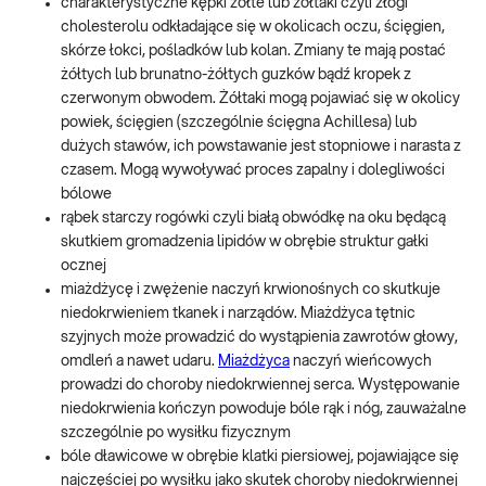
charakterystyczne kępki żółte lub żółtaki czyli złogi
cholesterolu odkładające się w okolicach oczu, ścięgien,
skórze łokci, pośladków lub kolan. Zmiany te mają postać
żółtych lub brunatno-żółtych guzków bądź kropek z
czerwonym obwodem. Żółtaki mogą pojawiać się w okolicy
powiek, ścięgien (szczególnie ścięgna Achillesa) lub
dużych stawów, ich powstawanie jest stopniowe i narasta z
czasem. Mogą wywoływać proces zapalny i dolegliwości
bólowe
rąbek starczy rogówki czyli białą obwódkę na oku będącą
skutkiem gromadzenia lipidów w obrębie struktur gałki
ocznej
miażdżycę i zwężenie naczyń krwionośnych co skutkuje
niedokrwieniem tkanek i narządów. Miażdżyca tętnic
szyjnych może prowadzić do wystąpienia zawrotów głowy,
omdleń a nawet udaru.
Miażdżyca
naczyń wieńcowych
prowadzi do choroby niedokrwiennej serca. Występowanie
niedokrwienia kończyn powoduje bóle rąk i nóg, zauważalne
szczególnie po wysiłku fizycznym
bóle dławicowe w obrębie klatki piersiowej, pojawiające się
najczęściej po wysiłku jako skutek choroby niedokrwiennej