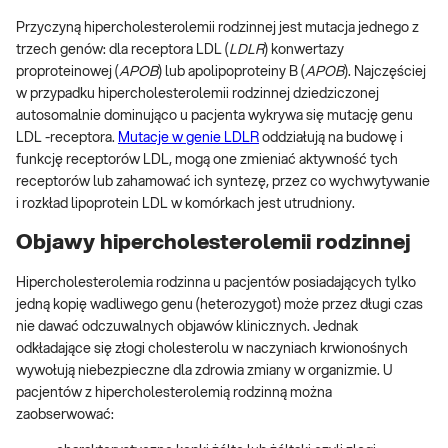
Przyczyną hipercholesterolemii rodzinnej jest mutacja jednego z
trzech genów: dla receptora LDL (
LDLR
) konwertazy
proproteinowej (
APOB
) lub apolipoproteiny B (
APOB
). Najczęściej
w przypadku hipercholesterolemii rodzinnej dziedziczonej
autosomalnie dominująco u pacjenta wykrywa się mutację genu
LDL -receptora.
Mutacje w genie LDLR
oddziałują na budowę i
funkcję receptorów LDL, mogą one zmieniać aktywność tych
receptorów lub zahamować ich syntezę, przez co wychwytywanie
i rozkład lipoprotein LDL w komórkach jest utrudniony.
Objawy hipercholesterolemii rodzinnej
Hipercholesterolemia rodzinna u pacjentów posiadających tylko
jedną kopię wadliwego genu (heterozygot) może przez długi czas
nie dawać odczuwalnych objawów klinicznych. Jednak
odkładające się złogi cholesterolu w naczyniach krwionośnych
wywołują niebezpieczne dla zdrowia zmiany w organizmie. U
pacjentów z hipercholesterolemią rodzinną można
zaobserwować: