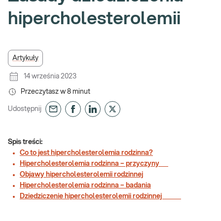
hipercholesterolemii
Artykuły
14 września 2023
Przeczytasz w
8
minut
Udostępnij
Spis treści:
Co to jest hipercholesterolemia rodzinna?
Hipercholesterolemia rodzinna – przyczyny
Objawy hipercholesterolemii rodzinnej
Hipercholesterolemia rodzinna – badania
Dziedziczenie hipercholesterolemii rodzinnej