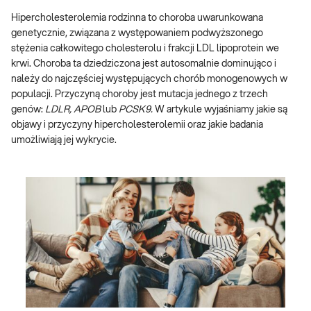
Hipercholesterolemia rodzinna to choroba uwarunkowana
genetycznie, związana z występowaniem podwyższonego
stężenia całkowitego cholesterolu i frakcji LDL lipoprotein we
krwi. Choroba ta dziedziczona jest autosomalnie dominująco i
należy do najczęściej występujących chorób monogenowych w
populacji. Przyczyną choroby jest mutacja jednego z trzech
genów:
LDLR, APOB
lub
PCSK9.
W artykule wyjaśniamy jakie są
objawy i przyczyny hipercholesterolemii oraz jakie badania
umożliwiają jej wykrycie.