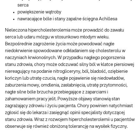
serca
powiększenie wątroby
nawracające bóle i stany zapalne ścięgna Achillesa
Nieleczona hipercholesterolemia może prowadzić do zawału
serca lub udaru mózgu w stosunkowo młodym wieku.
Bezpośrednie zagrożenie życia może powodować nagłe
niedokrwienie spowodowane odkładaniem się cholesterolu w
naczyniach krwionośnych. W przypadku nagłego pogorszenia
stanu zdrowia, chory może odczuwać silny ból w klatce piersiowej
niereagujący na podanie nitrogliceryny, ból, bladość, oziębienie
kończyn lub utratę czucia, nagłe pojawienie się niedowładów,
zaburzenia mowy, omdlenia, zasłabnięcia, utratę przytomności,
nagłe silne bóle brzucha przebiegające z zaparciami i
zahamowaniem pracy jelit. Powyższe objawy stanowią stan
zagrażający zdrowiu i życiu pacjenta. Chory powinien natychmiast
zgłosić się do lekarza i zasięgnąć opinii specjalisty dotyczącej
stanu zdrowia. Wraz z rozwojem hipercholesterolemii u pacjentów
obserwuje się również obniżoną tolerancję na wysiłek fizyczny.