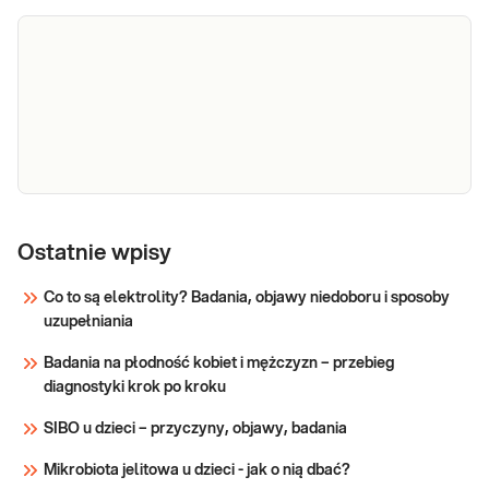
Hipercholesterolemia
Hipercholesterolemia rodzinna to
rodzinna - badanie
Ostatnie wpisy
choroba genetyczna w której
obserwuje się zaburzenia
genetyczne
Co to są elektrolity? Badania, objawy niedoboru i sposoby
gospodarki lipidowej, przede
uzupełniania
wszystkim wzrost stężenia
Sprawdź
cholesterolu LDL, a czasami
Badania na płodność kobiet i mężczyzn – przebieg
również cholesterolu całkowitego,
diagnostyki krok po kroku
co prowadzi u chorych do
przyspieszonego rozwoj
SIBO u dzieci – przyczyny, objawy, badania
Mikrobiota jelitowa u dzieci - jak o nią dbać?