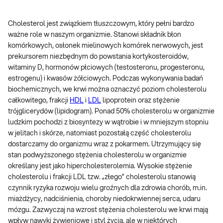
Cholesterol jest związkiem tłuszczowym, który pełni bardzo
ważne role w naszym organizmie. Stanowi składnik błon
komórkowych, osłonek mielinowych komórek nerwowych, jest
prekursorem niezbędnym do powstania kortykosteroidów,
witaminy D, hormonów płciowych (testosteronu, progesteronu,
estrogenu) i kwasów żółciowych. Podczas wykonywania badań
biochemicznych, we krwi można oznaczyć poziom cholesterolu
całkowitego, frakcji
HDL
i
LDL
lipoprotein oraz stężenie
trójglicerydów (lipidogram). Ponad 50% cholesterolu w organizmie
ludzkim pochodzi z biosyntezy w wątrobie i w mniejszym stopniu
w jelitach i skórze, natomiast pozostałą część cholesterolu
dostarczamy do organizmu wraz z pokarmem. Utrzymujący się
stan podwyższonego stężenia cholesterolu w organizmie
określany jest jako hipercholesterolemia. Wysokie stężenie
cholesterolu i frakcji LDL tzw. „złego” cholesterolu stanowią
czynnik ryzyka rozwoju wielu groźnych dla zdrowia chorób, m.in.
miażdżycy, nadciśnienia, choroby niedokrwiennej serca, udaru
mózgu. Zazwyczaj na wzrost stężenia cholesterolu we krwi mają
wpływ nawyki żywieniowe i styl życia, ale w niektórych