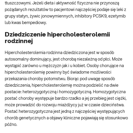
tłuszczowymi. Jeżeli dieta i aktywność fizyczna nie przynoszą
pożądanych rezultatów to pacjentowi najczęściej podaje się leki z
grupy statyn, żywic jonowymiennych, inhibitory PCSK9, ezetymib
lub kwas bempediowy.
Dziedziczenie hipercholesterolemii
rodzinnej
Hipercholesterolemia rodzinna dziedziczona jest w sposób
autosomalny dominujący, jest chorobą niezależną od płci. Może
wystąpić zarówno u mężczyzn jak i u kobiet. Osoby chorujące na
hipercholesterolemię powinny być świadome możliwości
przekazania choroby potomstwu. Biorąc pod uwagę sposób
dziedziczenia, hipercholesterolemię można podzielić na dwie
postacie: heterozygotyczną i homozygotyczną. Homozygotyczna
postać choroby występuje bardzo rzadko a jej przebieg jest ciężki,
może prowadzić do rozwoju miażdżycy już w czasie dzieciństwa.
Postać heterozygotyczna jest jedną z najczęściej występujących
chorób genetycznych a objawy kliniczne pojawiają się stosunkowo
późno.