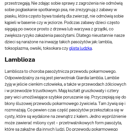
przestrzegają. Nie zdając sobie sprawy z zagrożenia nie odmówią
sobie pogłaskanie spotkanego psa, nie zrezygnują z zabawy w
piasku, która często bywa toaletą dla zwierząt, nie odmówią sobie
kąpieli w basenie czy w jeziorze. Podczas zabawy dzieci często
sięgają po owoce prosto z drzewa lub warzywa z grządki, co
zwiększa ryzyko zakażenia pasożytami. Dlatego nieustannie nasze
dzieci są narażone na inwazję takich pasożytów jak: lamblia,
toksoplazma, owsiki, toksokara czy
glista ludzka
.
Lamblioza
Lamblioza to choroba pasożytnicza przewodu pokarmowego.
Odpowiedzialny za nią jest pierwotniak Giardia lamblia. Lamblie
żyją w jelicie cienkim człowieka, a także w przewodach żółciowych
i w przewodzie trzustkowym. Mają kształt gruszkowaty i cztery
pary wici umożliwiające szybkie poruszanie się. Przyczepiają się do
błony śluzowej przewodu pokarmowego żywiciela. Tam żywią się i
rozmnażają. Co pewien czas część pasożytów przekształca się w
cysty, które są wydalone na zewnątrz z kałem. Jedno wypróżnienie
może zawierać miliony cyst – przetrwalnikowych form pasożyta,
które są zakaźne dla innych ludzi. Do przewodu pokarmowego