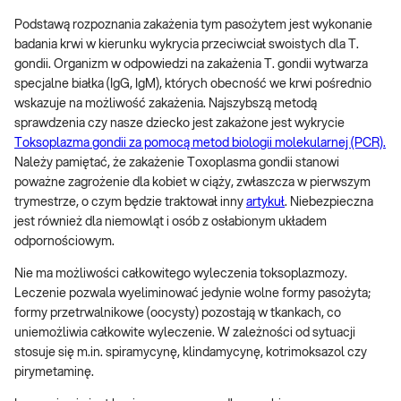
Podstawą rozpoznania zakażenia tym pasożytem jest wykonanie
badania krwi w kierunku wykrycia przeciwciał swoistych dla T.
gondii. Organizm w odpowiedzi na zakażenia T. gondii wytwarza
specjalne białka (IgG, IgM), których obecność we krwi pośrednio
wskazuje na możliwość zakażenia. Najszybszą metodą
sprawdzenia czy nasze dziecko jest zakażone jest wykrycie
Toksoplazma gondii za pomocą metod biologii molekularnej (PCR).
Należy pamiętać, że zakażenie Toxoplasma gondii stanowi
poważne zagrożenie dla kobiet w ciąży, zwłaszcza w pierwszym
trymestrze, o czym będzie traktował inny
artykuł
. Niebezpieczna
jest również dla niemowląt i osób z osłabionym układem
odpornościowym.
Nie ma możliwości całkowitego wyleczenia toksoplazmozy.
Leczenie pozwala wyeliminować jedynie wolne formy pasożyta;
formy przetrwalnikowe (oocysty) pozostają w tkankach, co
uniemożliwia całkowite wyleczenie. W zależności od sytuacji
stosuje się m.in. spiramycynę, klindamycynę, kotrimoksazol czy
pirymetaminę.