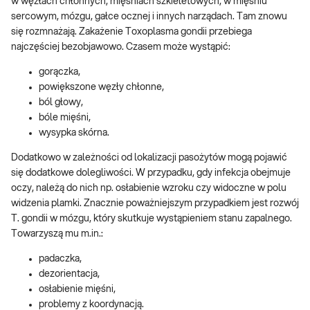
w węzłach chłonnych, mięśniach szkieletowych, w mięśniu
sercowym, mózgu, gałce ocznej i innych narządach. Tam znowu
się rozmnażają. Zakażenie Toxoplasma gondii przebiega
najczęściej bezobjawowo. Czasem może wystąpić:
gorączka,
powiększone węzły chłonne,
ból głowy,
bóle mięśni,
wysypka skórna.
Dodatkowo w zależności od lokalizacji pasożytów mogą pojawić
się dodatkowe dolegliwości. W przypadku, gdy infekcja obejmuje
oczy, należą do nich np. osłabienie wzroku czy widoczne w polu
widzenia plamki. Znacznie poważniejszym przypadkiem jest rozwój
T. gondii w mózgu, który skutkuje wystąpieniem stanu zapalnego.
Towarzyszą mu m.in.:
padaczka,
dezorientacja,
osłabienie mięśni,
problemy z koordynacją.