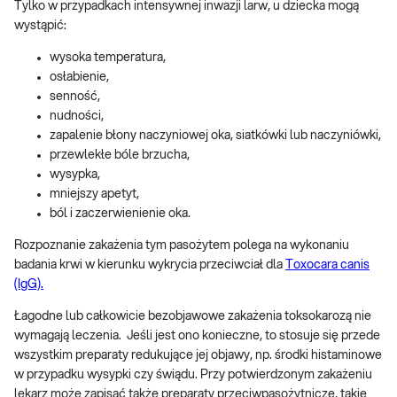
Tylko w przypadkach intensywnej inwazji larw, u dziecka mogą
wystąpić:
wysoka temperatura,
osłabienie,
senność,
nudności,
zapalenie błony naczyniowej oka, siatkówki lub naczyniówki,
przewlekłe bóle brzucha,
wysypka,
mniejszy apetyt,
ból i zaczerwienienie oka.
Rozpoznanie zakażenia tym pasożytem polega na wykonaniu
badania krwi w kierunku wykrycia przeciwciał dla
Toxocara canis
(IgG).
Łagodne lub całkowicie bezobjawowe zakażenia toksokarozą nie
wymagają leczenia. Jeśli jest ono konieczne, to stosuje się przede
wszystkim preparaty redukujące jej objawy, np. środki histaminowe
w przypadku wysypki czy świądu. Przy potwierdzonym zakażeniu
lekarz może zapisać także preparaty przeciwpasożytnicze, takie