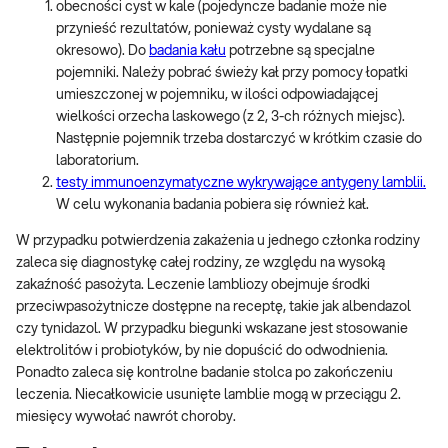
obecności cyst w kale (pojedyncze badanie może nie
przynieść rezultatów, ponieważ cysty wydalane są
okresowo). Do
badania kału
potrzebne są specjalne
pojemniki. Należy pobrać świeży kał przy pomocy łopatki
umieszczonej w pojemniku, w ilości odpowiadającej
wielkości orzecha laskowego (z 2, 3-ch różnych miejsc).
Następnie pojemnik trzeba dostarczyć w krótkim czasie do
laboratorium.
testy immunoenzymatyczne wykrywające antygeny lamblii.
W celu wykonania badania pobiera się również kał.
W przypadku potwierdzenia zakażenia u jednego członka rodziny
zaleca się diagnostykę całej rodziny, ze względu na wysoką
zakaźność pasożyta. Leczenie lambliozy obejmuje środki
przeciwpasożytnicze dostępne na receptę, takie jak albendazol
czy tynidazol. W przypadku biegunki wskazane jest stosowanie
elektrolitów i probiotyków, by nie dopuścić do odwodnienia.
Ponadto zaleca się kontrolne badanie stolca po zakończeniu
leczenia. Niecałkowicie usunięte lamblie mogą w przeciągu 2.
miesięcy wywołać nawrót choroby.