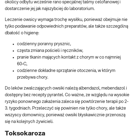
okolicy odbytu wcześnie rano specjalnej taśmy celofanowej i
dostarczenie jej jak najszybciej do laboratorium.
Leczenie owsicy wymaga trochę wysiłku, ponieważ obejmuje nie
tylko podawanie odpowiednich preparatów, ale także szczególną
dbałość o higienę:
codzienny poranny prysznic,
częsta zmiana pościeli i ręczników,
pranie tkanin mających kontakt z chorym w co najmniej
60॰C,
codzienne dokładne sprzątanie otoczenia, w którym
przebywa chory.
Do leków zwalczających owsiki należą albendazol, mebendazol i
dostępny bez recepty pyrantel. Co ważne, ze względu na wysokie
ryzyko ponownego zakażenia zaleca się powtórzenie terapii po 2-
3. tygodniach. Przeleczyć się powinien nie tylko chory, ale także
wszyscy domownicy, ponieważ owsiki błyskawicznie przenoszą
się na kolejnych żywicieli.
Toksokaroza