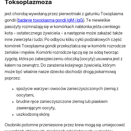
Toksoplazmoza
jest chorobą wywołaną przez pierwotniaki z gatunku Toxoplasma
gondii (
badanie toxoplasma gondii IgM i IgG
). Te niewielkie
pasożyty rozmnażają się w komórkach nabłonka jelita cienkiego
kota – ostatecznego żywiciela – a następnie może zakażać także
inne zwierzęta i ludzi. Po odbyciu kilku cykli podziałowych część
komórek Toxoplasma gondii przekształca się w komórki rozrodcze
żeńskie i męskie. Komórki rozrodcze łączą się ze sobą tworząc
zygotę, która po zabezpieczeniu otoczką (oocyty) usuwana jest z
kałem na zewnątrz. Do zarażenia kolejnego żywiciela, którym
może być właśnie nasze dziecko dochodzi drogą pokarmową
poprzez:
spożycie warzyw i owoców zanieczyszczonych ziemią z
oocytami,
brudne ręce zanieczyszczone ziemią lub piaskiem
zawierającym oocyty,
uszkodzoną skórę.
Osobniki potomne przeniesione przez krew mogą się umiejscowić