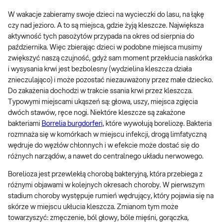
W wakacje zabieramy swoje dzieci na wycieczki do lasu, na łąkę
czy nad jezioro. A to są miejsca, gdzie żyją kleszcze. Największa
aktywność tych pasożytów przypada na okres od sierpnia do
października. Więc zbierając dzieci w podobne miejsca musimy
zwiększyć naszą czujność, gdyż sam moment przekłucia naskórka
i wysysania krwi jest bezbolesny (wydzielina kleszcza działa
znieczulająco) i może pozostać niezauważony przez małe dziecko.
Do zakażenia dochodzi w trakcie ssania krwi przez kleszcza.
Typowymi miejscami ukąszeń są: głowa, uszy, miejsca zgięcia
dwóch stawów, ręce nogi. Niektóre kleszcze są zakażone
bakteriami
Borrelia burgdorferi,
które wywołują boreliozę. Bakteria
rozmnaża się w komórkach w miejscu infekcji, drogą limfatyczną
wędruje do węzłów chłonnych i w efekcie może dostać się do
różnych narządów, a nawet do centralnego układu nerwowego.
Borelioza jest przewlekłą chorobą bakteryjną, która przebiega z
różnymi objawami w kolejnych okresach choroby. W pierwszym
stadium choroby występuje rumień wędrujący, który pojawia się na
skórze w miejscu ukłucia kleszcza. Zmianom tym może
towarzyszyć: zmęczenie, ból głowy, bóle mięśni, gorączka,