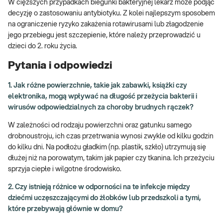
W cięższych przypadkach biegunki bakteryjnej lekarz może podjąć
decyzję o zastosowaniu antybiotyku. Z kolei najlepszym sposobem
na ograniczenie ryzyko zakażenia rotawirusami lub złagodzenie
jego przebiegu jest szczepienie, które należy przeprowadzić u
dzieci do 2. roku życia.
Pytania i odpowiedzi
1. Jak różne powierzchnie, takie jak zabawki, książki czy
elektronika, mogą wpływać na długość przeżycia bakterii i
wirusów odpowiedzialnych za choroby brudnych rączek?
W zależności od rodzaju powierzchni oraz gatunku samego
drobnoustroju, ich czas przetrwania wynosi zwykle od kilku godzin
do kilku dni. Na podłożu gładkim (np. plastik, szkło) utrzymują się
dłużej niż na porowatym, takim jak papier czy tkanina. Ich przeżyciu
sprzyja ciepłe i wilgotne środowisko.
2. Czy istnieją różnice w odporności na te infekcje między
dziećmi uczęszczającymi do żłobków lub przedszkoli a tymi,
które przebywają głównie w domu?