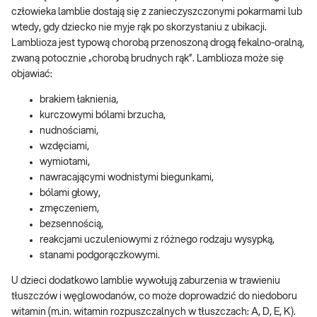
człowieka lamblie dostają się z zanieczyszczonymi pokarmami lub
wtedy, gdy dziecko nie myje rąk po skorzystaniu z ubikacji.
Lamblioza jest typową chorobą przenoszoną drogą fekalno-oralną,
zwaną potocznie „chorobą brudnych rąk”. Lamblioza może się
objawiać:
brakiem łaknienia,
kurczowymi bólami brzucha,
nudnościami,
wzdęciami,
wymiotami,
nawracającymi wodnistymi biegunkami,
bólami głowy,
zmęczeniem,
bezsennością,
reakcjami uczuleniowymi z różnego rodzaju wysypką,
stanami podgorączkowymi.
U dzieci dodatkowo lamblie wywołują zaburzenia w trawieniu
tłuszczów i węglowodanów, co może doprowadzić do niedoboru
witamin (m.in. witamin rozpuszczalnych w tłuszczach: A, D, E, K).