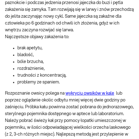
paznokcie i podczas jedzenia przenosi jajeczka do buzi i pętla
zakażenia się zamyka. Tam rozwijają się w larwy i znów przechodzą
do jelita zaczynając nowy cykl. Same jajeczka są zakaźne dla
człowieka po 6 godzinach od chwili ich złożenia, gdyż w ich
wnętrzu zaczyna rozwijać się larwa.
Najczęstsze objawy zakażenia to:
brak apetytu,
bladość,
bóle brzucha,
rozdrażnienie,
trudności z koncentracją,
problemy ze spaniem.
Rozpoznanie owsicy polega na
wykryciu owsików w kale
lub
poprzez oglądanie okolic odbytu mniej więcej dwie godziny po
zaśnięciu. Próbka kału powinna zostać pobrana do jednorazowego,
sterylnego pojemnika dostępnego w aptece lub laboratorium.
Należy pobrać świeży kał przy pomocy łopatki umieszczonej w
pojemniku, w ilości odpowiadającej wielkości orzecha laskowego
(z 2, 3-ch różnych miejsc). Najlepszą metodą jest przylepienie w