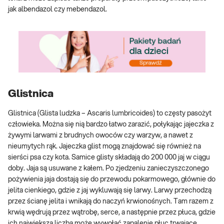
jak albendazol czy mebendazol.
Glistnica
Glistnica (Glista ludzka – Ascaris lumbricoides) to częsty pasożyt
człowieka. Można się nią bardzo łatwo zarazić, połykając jajeczka z
żywymi larwami z brudnych owoców czy warzyw, a nawet z
nieumytych rąk. Jajeczka glist mogą znajdować się również na
sierści psa czy kota. Samice glisty składają do 200 000 jaj w ciągu
doby. Jaja są usuwane z kałem. Po zjedzeniu zanieczyszczonego
pożywienia jaja dostają się do przewodu pokarmowego, głównie do
jelita cienkiego, gdzie z jaj wykluwają się larwy. Larwy przechodzą
przez ścianę jelita i wnikają do naczyń krwionośnych. Tam razem z
krwią wędrują przez wątrobę, serce, a następnie przez płuca, gdzie
ich największa liczba może wywołać zapalenie płuc trwające