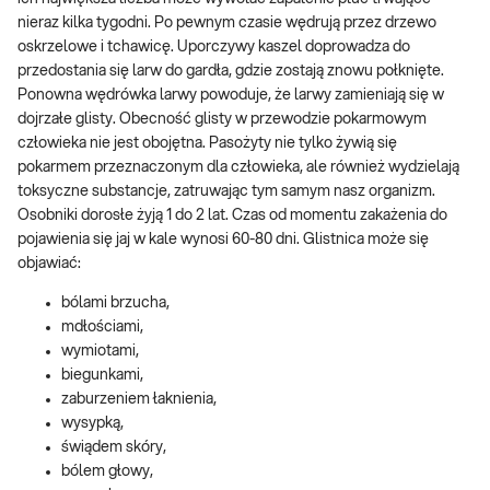
nieraz kilka tygodni. Po pewnym czasie wędrują przez drzewo
oskrzelowe i tchawicę. Uporczywy kaszel doprowadza do
przedostania się larw do gardła, gdzie zostają znowu połknięte.
Ponowna wędrówka larwy powoduje, że larwy zamieniają się w
dojrzałe glisty. Obecność glisty w przewodzie pokarmowym
człowieka nie jest obojętna. Pasożyty nie tylko żywią się
pokarmem przeznaczonym dla człowieka, ale również wydzielają
toksyczne substancje, zatruwając tym samym nasz organizm.
Osobniki dorosłe żyją 1 do 2 lat. Czas od momentu zakażenia do
pojawienia się jaj w kale wynosi 60-80 dni. Glistnica może się
objawiać:
bólami brzucha,
mdłościami,
wymiotami,
biegunkami,
zaburzeniem łaknienia,
wysypką,
świądem skóry,
bólem głowy,