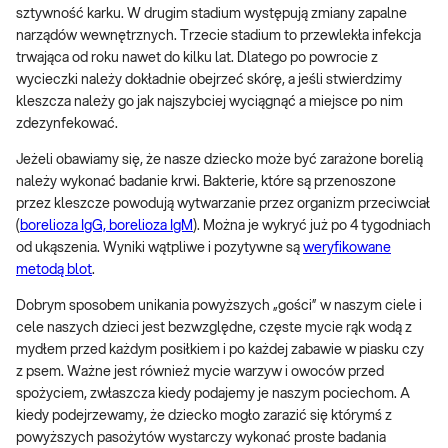
sztywność karku. W drugim stadium występują zmiany zapalne
narządów wewnętrznych. Trzecie stadium to przewlekła infekcja
trwająca od roku nawet do kilku lat. Dlatego po powrocie z
wycieczki należy dokładnie obejrzeć skórę, a jeśli stwierdzimy
kleszcza należy go jak najszybciej wyciągnąć a miejsce po nim
zdezynfekować.
Jeżeli obawiamy się, że nasze dziecko może być zarażone borelią
należy wykonać badanie krwi. Bakterie, które są przenoszone
przez kleszcze powodują wytwarzanie przez organizm przeciwciał
(
borelioza IgG, borelioza IgM
). Można je wykryć już po 4 tygodniach
od ukąszenia. Wyniki wątpliwe i pozytywne są
weryfikowane
metodą blot
.
Dobrym sposobem unikania powyższych „gości” w naszym ciele i
cele naszych dzieci jest bezwzględne, częste mycie rąk wodą z
mydłem przed każdym posiłkiem i po każdej zabawie w piasku czy
z psem. Ważne jest również mycie warzyw i owoców przed
spożyciem, zwłaszcza kiedy podajemy je naszym pociechom. A
kiedy podejrzewamy, że dziecko mogło zarazić się którymś z
powyższych pasożytów wystarczy wykonać proste badania