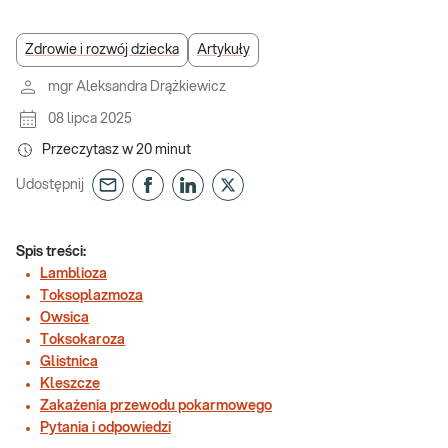
Zdrowie i rozwój dziecka
Artykuły
mgr Aleksandra Drążkiewicz
08 lipca 2025
Przeczytasz w
20
minut
Udostępnij
Spis treści:
Lamblioza
Toksoplazmoza
Owsica
Toksokaroza
Glistnica
Kleszcze
Zakażenia przewodu pokarmowego
Pytania i odpowiedzi