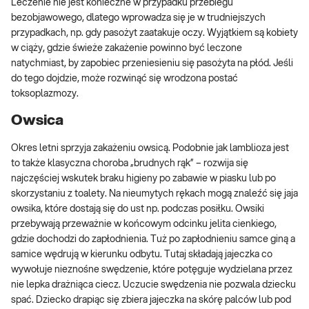
Leczenie nie jest konieczne w przypadku przebiegu
bezobjawowego, dlatego wprowadza się je w trudniejszych
przypadkach, np. gdy pasożyt zaatakuje oczy. Wyjątkiem są kobiety
w ciąży, gdzie świeże zakażenie powinno być leczone
natychmiast, by zapobiec przeniesieniu się pasożyta na płód. Jeśli
do tego dojdzie, może rozwinąć się wrodzona postać
toksoplazmozy.
Owsica
Okres letni sprzyja zakażeniu owsicą. Podobnie jak lamblioza jest
to także klasyczna choroba „brudnych rąk” – rozwija się
najczęściej wskutek braku higieny po zabawie w piasku lub po
skorzystaniu z toalety. Na nieumytych rękach mogą znaleźć się jaja
owsika, które dostają się do ust np. podczas posiłku. Owsiki
przebywają przeważnie w końcowym odcinku jelita cienkiego,
gdzie dochodzi do zapłodnienia. Tuż po zapłodnieniu samce giną a
samice wędrują w kierunku odbytu. Tutaj składają jajeczka co
wywołuje nieznośne swędzenie, które potęguje wydzielana przez
nie lepka drażniąca ciecz. Uczucie swędzenia nie pozwala dziecku
spać. Dziecko drapiąc się zbiera jajeczka na skórę palców lub pod