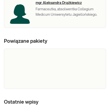
mgr Aleksandra Drążkiewicz
Farmaceutka, absolwentka Collegium
Medicum Uniwersytetu Jagiellońskiego.
Powiązane pakiety
e-Pakiet
Dedykowany dla: Noworodków i niemowląt
badania dla
Ostatnie wpisy
Uwaga! Kupując badanie dla dziecka, zrealizuj
je w punkcie przyjaznym dzieciom-
niemowlaka