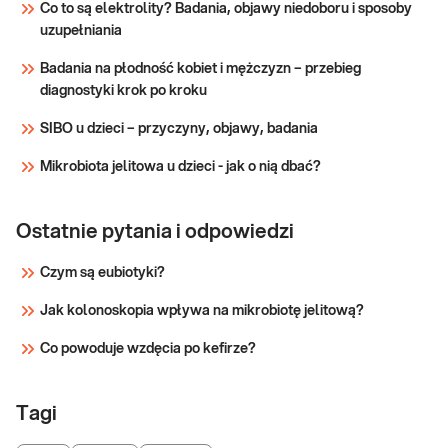
Co to są elektrolity? Badania, objawy niedoboru i sposoby
sprawdź PUNKTY PRZYJAZNE DZIECIOM.
uzupełniania
Wskazany: → Do oceny stanu zdrowia
Sprawdź
noworodka i niemowlaka → W celu ustalenia
Badania na płodność kobiet i mężczyzn – przebieg
przyczyny infek
diagnostyki krok po kroku
SIBO u dzieci – przyczyny, objawy, badania
Mikrobiota jelitowa u dzieci - jak o nią dbać?
Ostatnie pytania i odpowiedzi
Czym są eubiotyki?
Jak kolonoskopia wpływa na mikrobiotę jelitową?
Co powoduje wzdęcia po kefirze?
Tagi