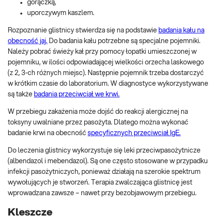
gorączką,
uporczywym kaszlem.
Rozpoznanie glistnicy stwierdza się na podstawie
badania kału na
obecność jaj.
Do badania kału potrzebne są specjalne pojemniki.
Należy pobrać świeży kał przy pomocy łopatki umieszczonej w
pojemniku, w ilości odpowiadającej wielkości orzecha laskowego
(z 2, 3-ch różnych miejsc). Następnie pojemnik trzeba dostarczyć
w krótkim czasie do laboratorium. W diagnostyce wykorzystywane
są także
badania przeciwciał we krwi.
W przebiegu zakażenia może dojść do reakcji alergicznej na
toksyny uwalniane przez pasożyta. Dlatego można wykonać
badanie krwi na obecność
specyficznych przeciwciał IgE.
Do leczenia glistnicy wykorzystuje się leki przeciwpasożytnicze
(albendazol i mebendazol). Są one często stosowane w przypadku
infekcji pasożytniczych, ponieważ działają na szerokie spektrum
wywołujących je stworzeń. Terapia zwalczająca glistnicę jest
wprowadzana zawsze – nawet przy bezobjawowym przebiegu.
Kleszcze