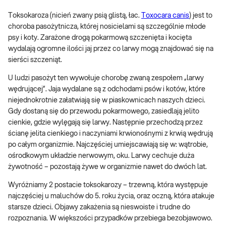
Toksokaroza (nicień zwany psią glistą, łac.
Toxocara canis
) jest to
choroba pasożytnicza, której nosicielami są szczególnie młode
psy i koty. Zarażone drogą pokarmową szczenięta i kocięta
wydalają ogromne ilości jaj przez co larwy mogą znajdować się na
sierści szczeniąt.
U ludzi pasożyt ten wywołuje chorobę zwaną zespołem „larwy
wędrującej”. Jaja wydalane są z odchodami psów i kotów, które
niejednokrotnie załatwiają się w piaskownicach naszych dzieci.
Gdy dostaną się do przewodu pokarmowego, zasiedlają jelito
cienkie, gdzie wylęgają się larwy. Następnie przechodzą przez
ścianę jelita cienkiego i naczyniami krwionośnymi z krwią wędrują
po całym organizmie. Najczęściej umiejscawiają się w: wątrobie,
ośrodkowym układzie nerwowym, oku. Larwy cechuje duża
żywotność – pozostają żywe w organizmie nawet do dwóch lat.
Wyróżniamy 2 postacie toksokarozy – trzewną, która występuje
najczęściej u maluchów do 5. roku życia, oraz oczną, która atakuje
starsze dzieci. Objawy zakażenia są nieswoiste i trudne do
rozpoznania. W większości przypadków przebiega bezobjawowo.