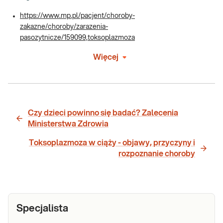
https://www.mp.pl/pacjent/choroby-
zakazne/choroby/zarazenia-
pasozytnicze/159099,toksoplazmoza
Więcej
Czy dzieci powinno się badać? Zalecenia
Ministerstwa Zdrowia
Toksoplazmoza w ciąży - objawy, przyczyny i
rozpoznanie choroby
Specjalista