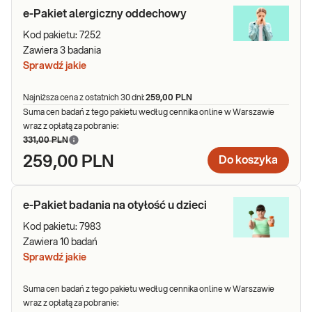
e-Pakiet alergiczny oddechowy
Kod pakietu:
7252
Zawiera
3
badania
Sprawdź jakie
Najniższa cena z ostatnich 30 dni:
259,00 PLN
Suma cen badań z tego pakietu według cennika online w Warszawie
wraz z opłatą za pobranie:
331,00 PLN
259,00 PLN
Do koszyka
e-Pakiet badania na otyłość u dzieci
Kod pakietu:
7983
Zawiera
10
badań
Sprawdź jakie
Suma cen badań z tego pakietu według cennika online w Warszawie
wraz z opłatą za pobranie: