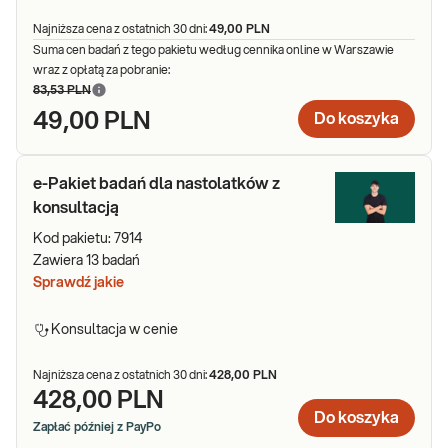
Najniższa cena z ostatnich 30 dni:
49,00 PLN
Suma cen badań z tego pakietu według cennika online w Warszawie
wraz z opłatą za pobranie:
83,53 PLN
49,00 PLN
Do koszyka
e-Pakiet badań dla nastolatków z
konsultacją
Kod pakietu:
7914
Zawiera
13
badań
Sprawdź jakie
Konsultacja w cenie
Najniższa cena z ostatnich 30 dni:
428,00 PLN
428,00 PLN
Do koszyka
Zapłać później z PayPo