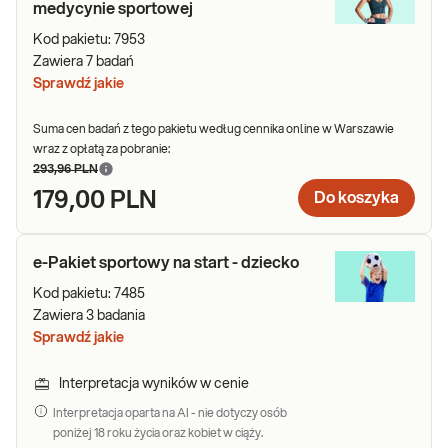
medycynie sportowej
Kod pakietu:
7953
Zawiera
7
badań
Sprawdź jakie
Suma cen badań z tego pakietu według cennika online w Warszawie
wraz z opłatą za pobranie:
293,96 PLN
179,00 PLN
Do koszyka
e-Pakiet sportowy na start - dziecko
Kod pakietu:
7485
Zawiera
3
badania
Sprawdź jakie
Interpretacja wyników w cenie
Interpretacja oparta na AI - nie dotyczy osób
poniżej 18 roku życia oraz kobiet w ciąży.