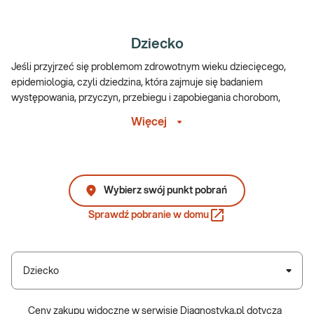
Dziecko
Jeśli przyjrzeć się problemom zdrowotnym wieku dziecięcego,
epidemiologia, czyli dziedzina, która zajmuje się badaniem
występowania, przyczyn, przebiegu i zapobiegania chorobom,
wskazuje najczęściej na choroby zakaźne (ospa, różyczka, świnka,
Więcej
itp.) oraz częste infekcje – głównie dróg oddechowych. Coraz
bardziej zauważalnym problemem wieku dziecięcego stają się
alergie, astma – rozwijająca się właśnie na podłożu alergicznym,
ale także choroby wynikające z narażenia dzieci na czynniki
środowiskowe. Nieprawidłowa, wysokoprzetworzona dieta jest u
Wybierz swój punkt pobrań
dzieci przyczyną diagnozowania otyłości, a przebodźcowanie,
Sprawdź pobranie w domu
związane głównie z dostępem do technologii – smartfonów i
komputerów, staje się nierzadko podłożem rozwoju zaburzeń
psychicznych.
Dziecko
Badania krwi dla dzieci – kiedy wykonywać?
Na każdym etapie rozwoju dziecka, badania – szczególnie tzw.
Ceny zakupu widoczne w serwisie Diagnostyka.pl dotyczą