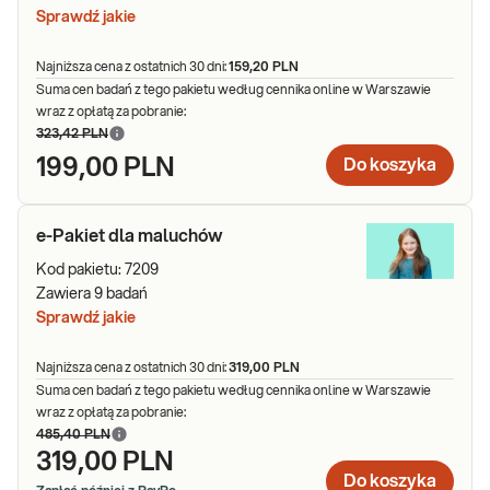
zdolności do uprawiania sportu. Zachęcamy do zapoznania się z
Sprawdź jakie
ofertą pakietów uwzględnionych w tej kategorii.
Najniższa cena z ostatnich 30 dni:
159,20 PLN
Suma cen badań z tego pakietu według cennika online w Warszawie
wraz z opłatą za pobranie:
323,42 PLN
199,00 PLN
Do koszyka
e-Pakiet dla maluchów
Kod pakietu:
7209
Zawiera
9
badań
Sprawdź jakie
Najniższa cena z ostatnich 30 dni:
319,00 PLN
Suma cen badań z tego pakietu według cennika online w Warszawie
wraz z opłatą za pobranie:
485,40 PLN
319,00 PLN
Do koszyka