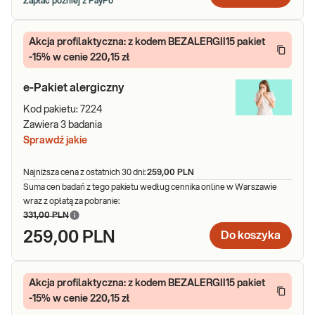
Zapłać później z PayPo
Akcja profilaktyczna: z kodem BEZALERGII15 pakiet
-15% w cenie 220,15 zł
e-Pakiet alergiczny
Kod pakietu:
7224
Zawiera
3
badania
Sprawdź jakie
Najniższa cena z ostatnich 30 dni:
259,00 PLN
Suma cen badań z tego pakietu według cennika online w Warszawie
wraz z opłatą za pobranie:
331,00 PLN
259,00 PLN
Do koszyka
Akcja profilaktyczna: z kodem BEZALERGII15 pakiet
-15% w cenie 220,15 zł