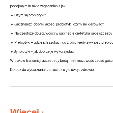
podejmą m.in takie zagadaniania jak:
🔸 Czym są probiotyki?
🔸 Jak znaleźć dobrej jakości probiotyk i czym się kierować?
🔸 Najczęstsze dolegliwości w gabinecie dietetyka, jakie szcze
🔸 Prebiotyki – gdzie ich szukać i co zrobić kiedy żywność prebi
🔸Synbiotyki – jak dobrze je wykorzystać
W trakcie transmisji uczestnicy będą mieli możliwość zadać gośc
Dołącz do wydarzenia i zatroszcz się o swoje zdrowie!
Więcej