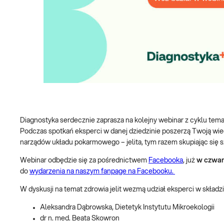
Diagnostyka serdecznie zaprasza na kolejny webinar z cyklu te
Podczas spotkań eksperci w danej dziedzinie poszerzą Twoją wie
narządów układu pokarmowego – jelita, tym razem skupiając się s
Webinar odbędzie się za pośrednictwem
Facebooka
, już
w czwart
do
wydarzenia na naszym fanpage na Facebooku.
W dyskusji na temat zdrowia jelit wezmą udział eksperci w składzi
Aleksandra Dąbrowska, Dietetyk Instytutu Mikroekologii
dr n. med. Beata Skowron