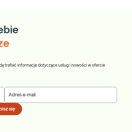
ebie
ze
dą trafiać informacje dotyczące usług i nowości w ofercie
Adres e-mail
isz się