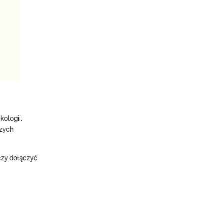
ologii.
szych
czy dołączyć