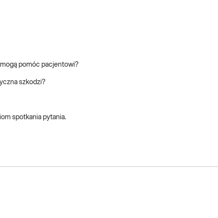
py mogą pomóc pacjentowi?
otyczna szkodzi?
iom spotkania pytania.