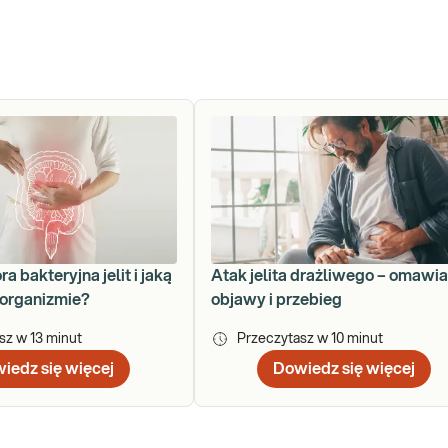
ora bakteryjna jelit i jaką
Atak jelita drażliwego – omawi
 organizmie?
objawy i przebieg
asz w
13
minut
Przeczytasz w
10
minut
iedz się więcej
Dowiedz się więcej