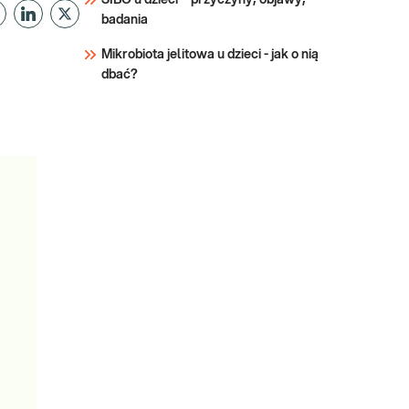
SIBO u dzieci – przyczyny, objawy,
badania
Mikrobiota jelitowa u dzieci - jak o nią
dbać?