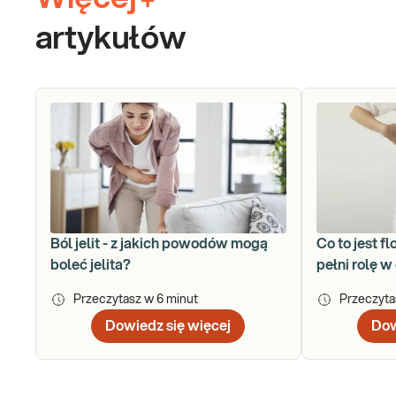
+
artykułów
Ból jelit - z jakich powodów mogą
Co to jest fl
boleć jelita?
pełni rolę w
Przeczytasz w
6
minut
Przeczyt
Dowiedz się więcej
Dow