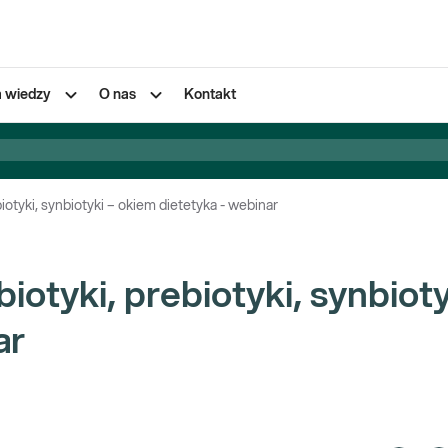
a wiedzy
O nas
Kontakt
biotyki, synbiotyki – okiem dietetyka - webinar
iotyki, prebiotyki, synbioty
ar