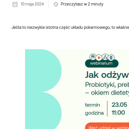
10 maja 2024
Przeczytasz w
2
minuty
Jelita to niezwykle istotna część układu pokarmowego, to właśni