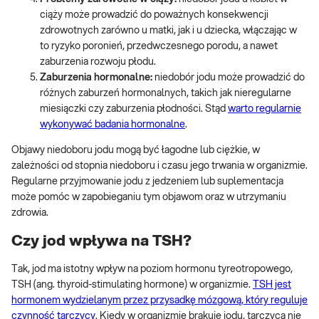
ciąży może prowadzić do poważnych konsekwencji
zdrowotnych zarówno u matki, jak i u dziecka, włączając w
to ryzyko poronień, przedwczesnego porodu, a nawet
zaburzenia rozwoju płodu.
Zaburzenia hormonalne:
niedobór jodu może prowadzić do
różnych zaburzeń hormonalnych, takich jak nieregularne
miesiączki czy zaburzenia płodności. Stąd
warto regularnie
wykonywać badania hormonalne
.
Objawy niedoboru jodu mogą być łagodne lub ciężkie, w
zależności od stopnia niedoboru i czasu jego trwania w organizmie.
Regularne przyjmowanie jodu z jedzeniem lub suplementacja
może pomóc w zapobieganiu tym objawom oraz w utrzymaniu
zdrowia.
Czy jod wpływa na TSH?
Tak, jod ma istotny wpływ na poziom hormonu tyreotropowego,
TSH (ang. thyroid-stimulating hormone) w organizmie.
TSH jest
hormonem wydzielanym przez przysadkę mózgową, który reguluje
czynność tarczycy
. Kiedy w organizmie brakuje jodu, tarczyca nie