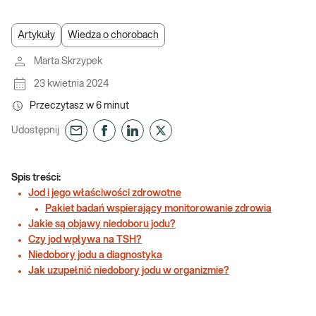
Artykuły
Wiedza o chorobach
Marta Skrzypek
23 kwietnia 2024
Przeczytasz w
6
minut
Udostępnij
Spis treści:
Jod i jego właściwości zdrowotne
Pakiet badań wspierający monitorowanie zdrowia
Jakie są objawy niedoboru jodu?
Czy jod wpływa na TSH?
Niedobory jodu a diagnostyka
Jak uzupełnić niedobory jodu w organizmie?