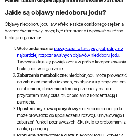
Pakiet badań wspierający monitorowanie zdrowia
Jakie są objawy niedoboru jodu?
Objawy niedoboru jodu, a w efekcie także obniżonego stężenia
hormonów tarczycy, mogą być różnorodne i wpływać na różne
funkcje organizmu:
Wole endemiczne:
powiększenie tarczycy jest jednym z
najbardziej rozpoznawalnych objawów niedoboru jodu
.
Tarczyca staje się powiększona w próbie kompensowania
braku jodu w organizmie.
Zaburzenia metaboliczne:
niedobór jodu może prowadzić
do zaburzeń metabolicznych, co objawia się zmęczeniem,
osłabieniem, obniżeniem tempa przemiany materii,
przyrostem masy ciała, trudnościami z koncentracją i
pamięcią.
Upośledzony rozwój umysłowy:
u dzieci niedobór jodu
może prowadzić do upośledzenia rozwoju umysłowego i
zaburzeń funkcji poznawczych. Skutkuje to problemami z
nauką i pamięcią.
Problemy zdrowotne w ciąży:
niedobór jodu u kobiet w