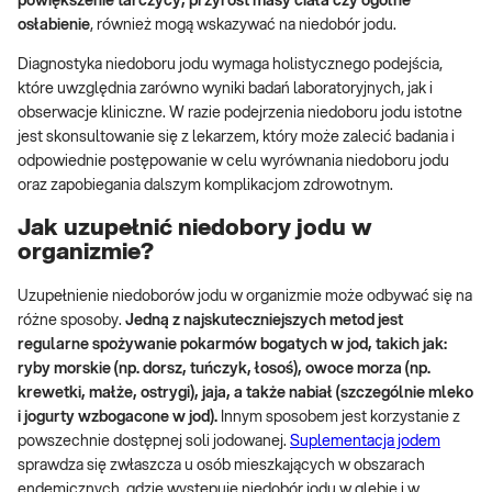
powiększenie tarczycy, przyrost masy ciała czy ogólne
osłabienie
, również mogą wskazywać na niedobór jodu.
Diagnostyka niedoboru jodu wymaga holistycznego podejścia,
które uwzględnia zarówno wyniki badań laboratoryjnych, jak i
obserwacje kliniczne. W razie podejrzenia niedoboru jodu istotne
jest skonsultowanie się z lekarzem, który może zalecić badania i
odpowiednie postępowanie w celu wyrównania niedoboru jodu
oraz zapobiegania dalszym komplikacjom zdrowotnym.
Jak uzupełnić niedobory jodu w
organizmie?
Uzupełnienie niedoborów jodu w organizmie może odbywać się na
różne sposoby.
Jedną z najskuteczniejszych metod jest
regularne spożywanie pokarmów bogatych w jod, takich jak:
ryby morskie (np. dorsz, tuńczyk, łosoś), owoce morza (np.
krewetki, małże, ostrygi), jaja, a także nabiał (szczególnie mleko
i jogurty wzbogacone w jod).
Innym sposobem jest korzystanie z
powszechnie dostępnej soli jodowanej.
Suplementacja jodem
sprawdza się zwłaszcza u osób mieszkających w obszarach
endemicznych, gdzie występuje niedobór jodu w glebie i w