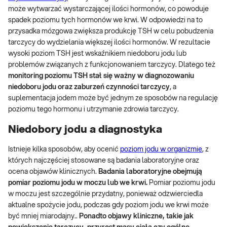
może wytwarzać wystarczającej ilości hormonów, co powoduje
spadek poziomu tych hormonów we krwi. W odpowiedzi na to
przysadka mózgowa zwiększa produkcję TSH w celu pobudzenia
tarczycy do wydzielania większej ilości hormonów. W rezultacie
wysoki poziom TSH jest wskaźnikiem niedoboru jodu lub
problemów związanych z funkcjonowaniem tarczycy. Dlatego też
monitoring poziomu TSH stał się ważny w diagnozowaniu
niedoboru jodu oraz zaburzeń czynności tarczycy
, a
suplementacja jodem może być jednym ze sposobów na regulację
poziomu tego hormonu i utrzymanie zdrowia tarczycy.
Niedobory jodu a diagnostyka
Istnieje kilka sposobów, aby ocenić
poziom jodu w organizmie
, z
których najczęściej stosowane są badania laboratoryjne oraz
ocena objawów klinicznych.
Badania laboratoryjne obejmują
pomiar poziomu jodu w moczu lub we krwi.
Pomiar poziomu jodu
w moczu jest szczególnie przydatny, ponieważ odzwierciedla
aktualne spożycie jodu, podczas gdy poziom jodu we krwi może
być mniej miarodajny..
Ponadto objawy kliniczne, takie jak