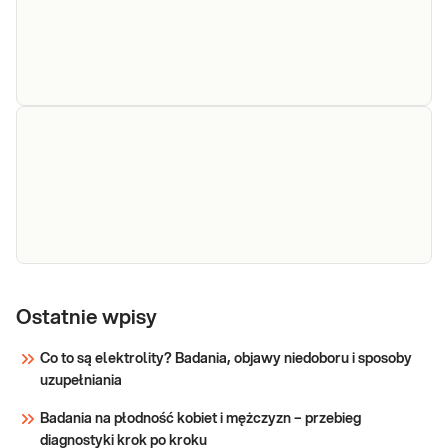
nadczynność (np. przyspieszone tętno, nieuza
Jod, ilościowo
Jod, ilościowo. Pomiar jodu w
surowicy stosowany niekiedy dla
określenia statusu jodu w organizmie.
Sprawdź
Selen,
Selen ilościowo. Oznaczenie ilościowe
selenu (Se) we krwi, istotne dla
ilościowo
Ostatnie wpisy
optymalizacji diety umożliwiającej
osiągnięcie pożądanego stężenia selenu w
Co to są elektrolity? Badania, objawy niedoboru i sposoby
organizmie.
uzupełniania
Sprawdź
Badania na płodność kobiet i mężczyzn – przebieg
diagnostyki krok po kroku