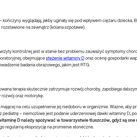
– kończyny wyglądają, jakby uginały się pod wpływem ciężaru dziecka. B
e rozstawione na zewnątrz (kolana szpotawe).
 wizyty kontrolnej jest w stanie bez problemu zauważyć symptomy choro
oratoryjnej, obejmujące
stężenie witaminy D
oraz ocenę gospodarki wa
rowadzenie badania obrazowego, jakim jest RTG.
owana terapia skutecznie zatrzymuje rozwój choroby, zapobiega dalszy
 rozwój oraz motorykę.
, mającej na celu uzupełnienie jej niedoboru w organizmie. Ważne, aby 
zez pediatrę – niemożliwe jest podanie uderzeniowej dawki witaminy D, p
itaminę D należy spożywać w towarzystwie tłuszczów, gdyż są one 
ego regularną ekspozycję na promienie słoneczne.