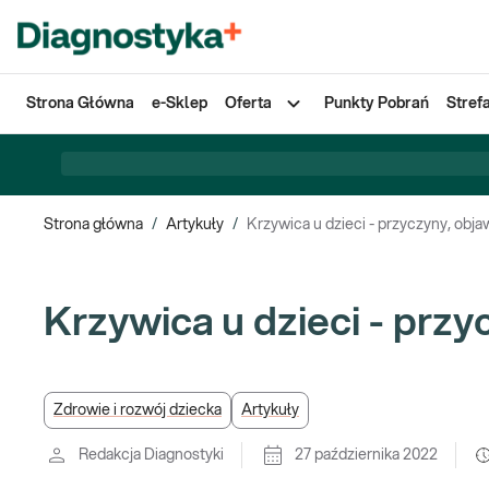
Strona Główna
e-Sklep
Oferta
Punkty Pobrań
Stref
Strona główna
/
Artykuły
/
Krzywica u dzieci - przyczyny, obja
Krzywica u dzieci - przy
Zdrowie i rozwój dziecka
Artykuły
Redakcja Diagnostyki
27 października 2022