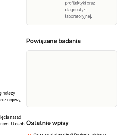
profilaktyki oraz
diagnostyki
laboratoryjnej.
Powiązane badania
ę należy
raz objawy,
Witamina
ięcia nasad
Ocena poziomu całkowitej 25-
D3
Ostatnie wpisy
znami. U osób
hydroksy witaminy D -
metabolit
witaminy 25(OH)D, przydatna