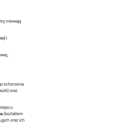
tomy miewają
a) i
owej,
o schorzenia
szki) oraz
miejscu
pa
(kształtem
ugich oraz ich