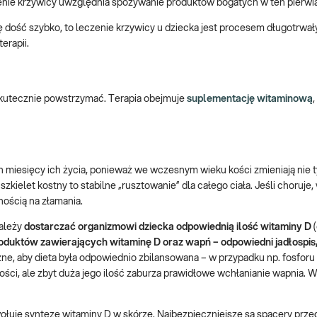
czenie krzywicy uwzględnia spożywanie produktów bogatych w ten pierwi
ię dość szybko, to leczenie krzywicy u dziecka jest procesem długotrwa
erapii.
 skutecznie powstrzymać. Terapia obejmuje
suplementację witaminową
miesięcy ich życia, ponieważ we wczesnym wieku kości zmieniają nie t
zkielet kostny to stabilne „rusztowanie” dla całego ciała. Jeśli choruje
nością na złamania.
należy
dostarczać organizmowi dziecka odpowiednią ilość witaminy D
(
oduktów zawierających witaminę D oraz wapń – odpowiedni jadłospi
e, aby dieta była odpowiednio zbilansowana – w przypadku np. fosforu
ości, ale zbyt duża jego ilość zaburza prawidłowe wchłanianie wapnia. W 
wołuje syntezę witaminy D w skórze. Najbezpieczniejsze są spacery prze