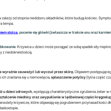
ów zależy od stopnia niedoboru składników, które budują kościec. Symp
ra tempa.
iem stolca
, pocenie się główki (zwłaszcza w trakcie snu oraz karmieni
ąbkowanie
. Krzywica u dzieci może pociągać ze sobą spadek siły mięśni
y z niedokrwistością.
a wyraźnie zauważyć lub wyczuć przez skórę.
Objawem postępująceg
 ich zrastania się u niemowlęcia,
spłaszczenie potylicy
(tylna część cza
iż u dzieci zdrowych
, występują charakterystyczne zgrubienia żeber w 
ształcenie miednicy oraz uwypuklenie w lędźwiowej
części kręgosłu
nsolety krzywicze, które objawiają się pogrubieniem przynasad kości dł
łaskostopie.