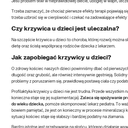
Jeśli problem tkwi w nieprawidłowej diecie, ubogiej w wapń, le
Trzeba zaznaczyć, że chociaż pierwsze efekty terapii pojawiają s
trzeba uzbroić się w cierpliwość i czekać na zadowalające efekty t
Czy krzywica u dzieci jest uleczalna?
Na szczęście krzywica u dzieci to choroba, której rozwój można
dietę oraz ścisłą współpracę rodziców dziecka z lekarzem.
Jak zapobiegać krzywicy u dzieci?
O zdrowy kościec naszych dzieci powinniśmy dbać od pierwszych 
długość oraz grubość, ale również intensywnie gęstnieją. Solidny s
problemy z poruszaniem się, prawidłową postawą ciała czy podat
Profilaktyka krzywicy u dzieci nie jest trudna. Przede wszystkim 
konieczna staje się jej suplementacja).
Zaleca się spożywanie pr
do wieku dziecka,
pomoże skomponować lekarz pediatra. To ważn
bowiem pamiętać, że jest on konieczny w procesie mineralizacji k
sytuacji kościec staje się słabszy i bardziej podatny na złamania.
Bardzo istotne jest przebywanie na słońcu, którego działanie wy