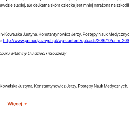
zie słabiej, ale delikatna skóra dziecka jest mniej narażona na szkodli
ech-Kowalska Justyna, Konstantynowicz Jerzy, Postępy Nauk Medyczny
e:
http://www.pnmedycznych.pl/wp-content/uploads/2016/10/pnm_201
oboru witaminy D u dzieci i młodzieży
-Kowalska Justyna, Konstantynowicz Jerzy, Postępy Nauk Medycznych,
Więcej