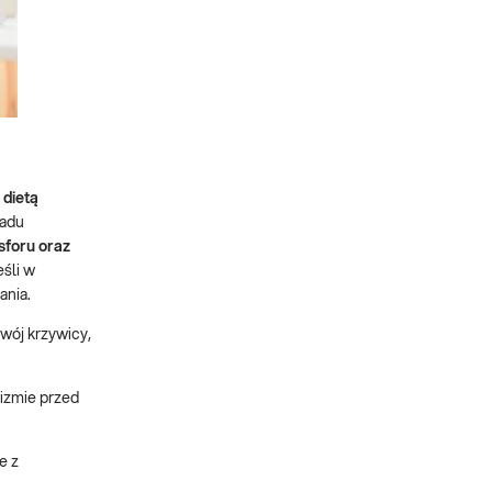
 dietą
ładu
sforu oraz
eśli w
ania.
wój krzywicy,
nizmie przed
e z