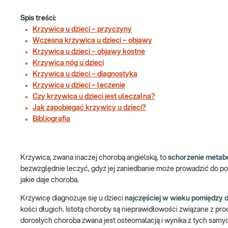
Spis treści:
Krzywica u dzieci – przyczyny
Wczesna krzywica u dzieci – objawy
Krzywica u dzieci – objawy kostne
Krzywica nóg u dzieci
Krzywica u dzieci – diagnostyka
Krzywica u dzieci – leczenie
Czy krzywica u dzieci jest uleczalna?
Jak zapobiegać krzywicy u dzieci?
Bibliografia
Krzywica, zwana inaczej chorobą angielską, to
schorzenie metabo
bezwzględnie leczyć, gdyż jej zaniedbanie może prowadzić do po
jakie daje choroba.
Krzywicę diagnozuje się u dzieci
najczęściej w wieku pomiędzy 
kości długich. Istotą choroby są nieprawidłowości związane z pr
dorosłych choroba zwana jest osteomalacją i wynika z tych samyc