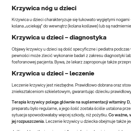
Krzywica nóg u dzieci
Krzywica u dzieci charakteryzuje się łukowato wygiętymi nogami 
kolana „uciekają” do wewnątrz (kolana koślawe) lub są nadmierni
Krzywica u dzieci – diagnostyka
Objawy krzywicy u dzieci są dość specyficzne i pediatra podczas
pewności może zlecić wykonanie badań z zakresu diagnostyki lab
fosforanowej pacjenta. Bywa, że lekarz zaproponuje także przep
Krzywica u dzieci – leczenie
Leczenie krzywicy jest niezbędne. Prawidłowo dobrana oraz stos
zniekształceniom szkieletowym, gwarantując dziecku prawidłowy
Terapia krzywicy polega głównie na suplementacji witaminy D
preparatu było regularne, a jego ilość została ściśle ustalona pr
sytuacja spowodowałaby więcej szkody, niż pożytku.
Co ważne, w
jej rozpuszczenia
. Leczenie krzywicy u dziecka obejmuje także j