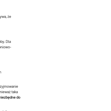
ywa, że
by. Dla
pniowo-
m
przyjmowanie
onieważ taka
niezbędne do