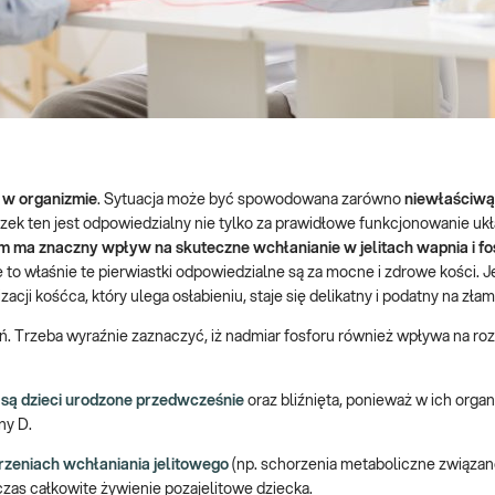
 w organizmie
. Sytuacja może być spowodowana zarówno
niewłaściwą
ązek ten jest odpowiedzialny nie tylko za prawidłowe funkcjonowanie uk
 ma znaczny wpływ na skuteczne wchłanianie w jelitach wapnia i fo
e to właśnie te pierwiastki odpowiedzialne są za mocne i zdrowe kości. J
cji kośćca, który ulega osłabieniu, staje się delikatny i podatny na złam
. Trzeba wyraźnie zaznaczyć, iż nadmiar fosforu również wpływa na roz
są dzieci urodzone przedwcześnie
oraz bliźnięta, ponieważ w ich orga
ny D.
zeniach wchłaniania jelitowego
(np. schorzenia metaboliczne związan
czas całkowite żywienie pozajelitowe dziecka.