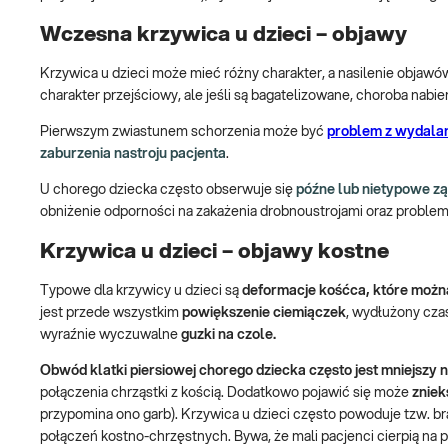
Wczesna krzywica u dzieci – objawy
Krzywica u dzieci może mieć różny charakter, a nasilenie objaw
charakter przejściowy, ale jeśli są bagatelizowane, choroba nabie
Pierwszym zwiastunem schorzenia może być
problem z wydalan
zaburzenia nastroju pacjenta
.
U chorego dziecka często obserwuje się
późne lub nietypowe z
obniżenie odporności na zakażenia drobnoustrojami oraz problem
Krzywica u dzieci – objawy kostne
Typowe dla krzywicy u dzieci są
deformacje kośćca, które możn
jest przede wszystkim
powiększenie ciemiączek
, wydłużony czas
wyraźnie wyczuwalne
guzki na czole.
Obwód klatki piersiowej chorego dziecka często jest mniejszy n
połączenia chrząstki z kością. Dodatkowo pojawić się może
zniek
przypomina ono garb). Krzywica u dzieci często powoduje tzw. bra
połączeń kostno-chrzęstnych. Bywa, że mali pacjenci cierpią na p