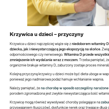
Krzywica u dzieci – przyczyny
Krzywica u dzieci najczęściej wiąże się z
niedoborem witaminy D
dziecka, jak i niewystarczającą jego ekspozycją na słońce
. Zwi
odpornościowego czy nerwowego.
Witamina D przede wszystkim
zmniejszenie ich wydalania wraz z moczem
. Trzeba pamiętać, ż
organizmie brakuje witaminy D, zaburzony zostaje proces mineraliza
Kolejną przyczyną krzywicy u dzieci może być dieta uboga w wapń
ponieważ jego nadmiarowa podaż hamuje wchłanianie wapnia.
Należy pamiętać, że
na chorobę w sposób szczególny narażone 
porodem zgromadzona jest zwykle niewystarczająca ilość witami
Krzywicę mogą również wywoływać choroby polegające na
zabur
przyswajaniem tłuszczów), dysfunkcje nerek oraz trwające długi 