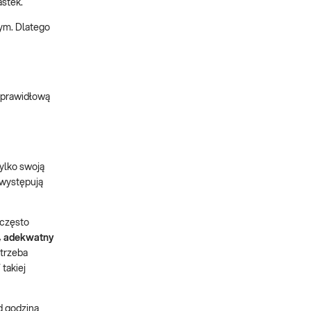
astek.
łym. Dlatego
, prawidłową
ylko swoją
, występują
często
s, adekwatny
 trzeba
takiej
d godziną