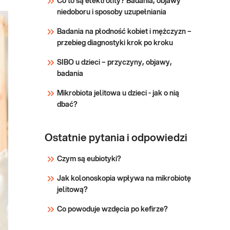
Co to są elektrolity? Badania, objawy
25(OH)
w przebiegu zaburzeń
niedoboru i sposoby uzupełniania
gospodarki wapniowo-
Sprawdź
fosforanowej, w tym chorób
Badania na płodność kobiet i mężczyzn –
metabolicznych tkanki kostnej
przebieg diagnostyki krok po kroku
oraz w zatruciu witaminą D.
SIBO u dzieci – przyczyny, objawy,
badania
Mikrobiota jelitowa u dzieci - jak o nią
dbać?
Ostatnie pytania i odpowiedzi
Czym są eubiotyki?
Jak kolonoskopia wpływa na mikrobiotę
jelitową?
Co powoduje wzdęcia po kefirze?