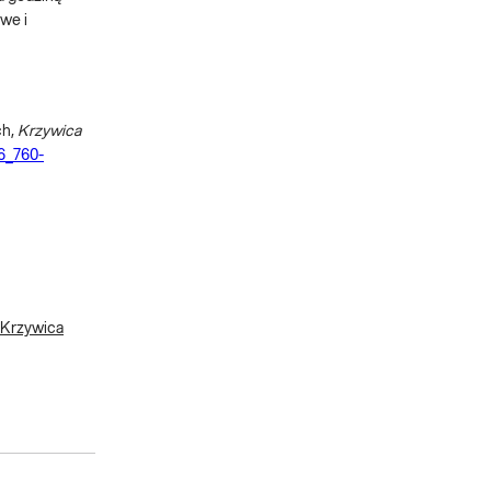
we i
ch,
Krzywica
6_760-
 Krzywica