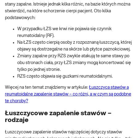
stany zapalne. Istnieje jednak kilka różnic, na bazie których można
stwierdzić, na które schorzenie cierpi pacjent. Oto kilka
podstawowych:
W przypadku ŁZS we krwi nie pojawia się czynnik
reumatoidalny (RF).
Na ŁZS często cierpią osoby z rozpoznaną łuszczycą, której
objawy są dostrzegalne na skórze lub płytce paznokciowej.
Zmiany zapalne przy RZS zwykle atakują te same stawy po
obu stronach ciała, przy ŁZS zmiany mogą koncertować się
tylko po jednej stronie.
RZS często objawia się guzkami reumatoidalnymi.
Więcej na ten temat znajdziemy w artykule:
Łuszczyca stawów a
reumatoidalne zapalenie stawów – co różni, a w czym są podobne
te choroby?
Łuszczycowe zapalenie stawów –
rodzaje
Łuszczycowe zapalenie stawów najczęściej dotyczy stawów