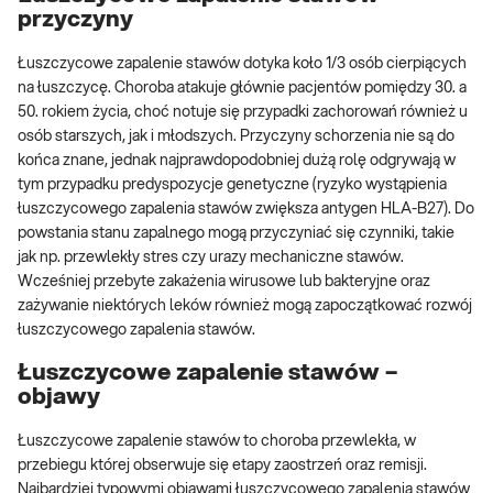
przyczyny
Łuszczycowe zapalenie stawów dotyka koło 1/3 osób cierpiących
na łuszczycę. Choroba atakuje głównie pacjentów pomiędzy 30. a
50. rokiem życia, choć notuje się przypadki zachorowań również u
osób starszych, jak i młodszych. Przyczyny schorzenia nie są do
końca znane, jednak najprawdopodobniej dużą rolę odgrywają w
tym przypadku predyspozycje genetyczne (ryzyko wystąpienia
łuszczycowego zapalenia stawów zwiększa antygen HLA-B27). Do
powstania stanu zapalnego mogą przyczyniać się czynniki, takie
jak np. przewlekły stres czy urazy mechaniczne stawów.
Wcześniej przebyte zakażenia wirusowe lub bakteryjne oraz
zażywanie niektórych leków również mogą zapoczątkować rozwój
łuszczycowego zapalenia stawów.
Łuszczycowe zapalenie stawów –
objawy
Łuszczycowe zapalenie stawów to choroba przewlekła, w
przebiegu której obserwuje się etapy zaostrzeń oraz remisji.
Najbardziej typowymi objawami łuszczycowego zapalenia stawów