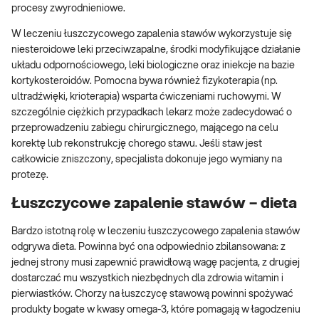
procesy zwyrodnieniowe.
W leczeniu łuszczycowego zapalenia stawów wykorzystuje się
niesteroidowe leki przeciwzapalne, środki modyfikujące działanie
układu odpornościowego, leki biologiczne oraz iniekcje na bazie
kortykosteroidów. Pomocna bywa również fizykoterapia (np.
ultradźwięki, krioterapia) wsparta ćwiczeniami ruchowymi. W
szczególnie ciężkich przypadkach lekarz może zadecydować o
przeprowadzeniu zabiegu chirurgicznego, mającego na celu
korektę lub rekonstrukcję chorego stawu. Jeśli staw jest
całkowicie zniszczony, specjalista dokonuje jego wymiany na
protezę.
Łuszczycowe zapalenie stawów – dieta
Bardzo istotną rolę w leczeniu łuszczycowego zapalenia stawów
odgrywa dieta. Powinna być ona odpowiednio zbilansowana: z
jednej strony musi zapewnić prawidłową wagę pacjenta, z drugiej
dostarczać mu wszystkich niezbędnych dla zdrowia witamin i
pierwiastków. Chorzy na łuszczycę stawową powinni spożywać
produkty bogate w kwasy omega-3, które pomagają w łagodzeniu