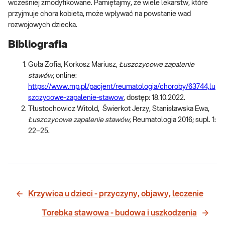
wcześniej zmodyfikowane. Pamiętajmy, że wiele lekarstw, które
przyjmuje chora kobieta, może wpływać na powstanie wad
rozwojowych dziecka.
Bibliografia
Guła Zofia, Korkosz Mariusz,
Łuszczycowe zapalenie
stawów
, online:
https://www.mp.pl/pacjent/reumatologia/choroby/63744,lu
szczycowe-zapalenie-stawow
, dostęp: 18.10.2022.
Tłustochowicz Witold, Świerkot Jerzy, Stanisławska Ewa,
Łuszczycowe zapalenie stawów,
Reumatologia 2016; supl. 1:
22–25.
Krzywica u dzieci - przyczyny, objawy, leczenie
Torebka stawowa - budowa i uszkodzenia