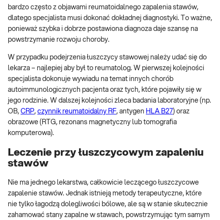
bardzo często z objawami reumatoidalnego zapalenia stawów,
dlatego specjalista musi dokonać dokładnej diagnostyki. To ważne,
ponieważ szybka i dobrze postawiona diagnoza daje szansę na
powstrzymanie rozwoju choroby.
W przypadku podejrzenia łuszczycy stawowej należy udać się do
lekarza – najlepiej aby był to reumatolog. W pierwszej kolejności
specjalista dokonuje wywiadu na temat innych chorób
autoimmunologicznych pacjenta oraz tych, które pojawiły się w
jego rodzinie. W dalszej kolejności zleca badania laboratoryjne (np.
OB,
CRP
,
czynnik reumatoidalny RF
, antygen
HLA B27
) oraz
obrazowe (RTG, rezonans magnetyczny lub tomografia
komputerowa).
Leczenie przy łuszczycowym zapaleniu
stawów
Nie ma jednego lekarstwa, całkowicie leczącego łuszczycowe
zapalenie stawów. Jednak istnieją metody terapeutyczne, które
nie tylko łagodzą dolegliwości bólowe, ale są w stanie skutecznie
zahamować stany zapalne w stawach, powstrzymując tym samym