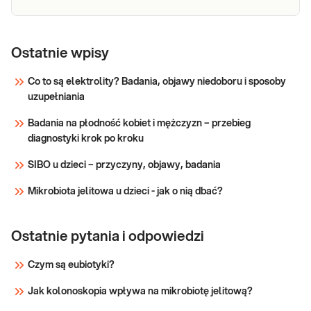
e-Pakiet
Dedykowany dla: Kobiet, Mężczyzn
Wskazany: → przy podejrzeniu choroby
reumatologiczny
Ostatnie wpisy
reumatycznej, w przypadku
występowania dolegliwości bólowych w
Co to są elektrolity? Badania, objawy niedoboru i sposoby
obrębie układu ruchu, sztywności
uzupełniania
Sprawdź
stawów i ich ograniczonej ruchomości
Badania na płodność kobiet i mężczyzn – przebieg
diagnostyki krok po kroku
SIBO u dzieci – przyczyny, objawy, badania
Mikrobiota jelitowa u dzieci - jak o nią dbać?
Ostatnie pytania i odpowiedzi
Czym są eubiotyki?
Jak kolonoskopia wpływa na mikrobiotę jelitową?