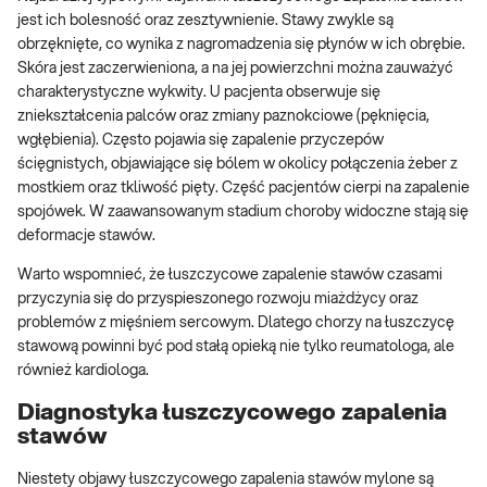
jest ich bolesność oraz zesztywnienie. Stawy zwykle są
obrzęknięte, co wynika z nagromadzenia się płynów w ich obrębie.
Skóra jest zaczerwieniona, a na jej powierzchni można zauważyć
charakterystyczne wykwity. U pacjenta obserwuje się
zniekształcenia palców oraz zmiany paznokciowe (pęknięcia,
wgłębienia). Często pojawia się zapalenie przyczepów
ścięgnistych, objawiające się bólem w okolicy połączenia żeber z
mostkiem oraz tkliwość pięty. Część pacjentów cierpi na zapalenie
spojówek. W zaawansowanym stadium choroby widoczne stają się
deformacje stawów.
Warto wspomnieć, że łuszczycowe zapalenie stawów czasami
przyczynia się do przyspieszonego rozwoju miażdżycy oraz
problemów z mięśniem sercowym. Dlatego chorzy na łuszczycę
stawową powinni być pod stałą opieką nie tylko reumatologa, ale
również kardiologa.
Diagnostyka łuszczycowego zapalenia
stawów
Niestety objawy łuszczycowego zapalenia stawów mylone są