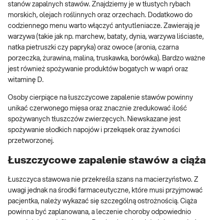
stanów zapalnych stawów. Znajdziemy je w tłustych rybach
morskich, olejach roślinnych oraz orzechach. Dodatkowo do
codziennego menu warto włączyć antyutleniacze. Zawierają je
warzywa (takie jak np. marchew, bataty, dynia, warzywa liściaste,
natka pietruszki czy papryka) oraz owoce (aronia, czarna
porzeczka, żurawina, malina, truskawka, borówka). Bardzo ważne
jest również spożywanie produktów bogatych w wapń oraz
witaminę D.
Osoby cierpiące na łuszczycowe zapalenie stawów powinny
unikać czerwonego mięsa oraz znacznie zredukować ilość
spożywanych tłuszczów zwierzęcych. Niewskazane jest
spożywanie słodkich napojów i przekąsek oraz żywności
przetworzonej.
Łuszczycowe zapalenie stawów a ciąża
Łuszczyca stawowa nie przekreśla szans na macierzyństwo. Z
uwagi jednak na środki farmaceutyczne, które musi przyjmować
pacjentka, należy wykazać się szczególną ostrożnością. Ciąża
powinna być zaplanowana, a leczenie choroby odpowiednio