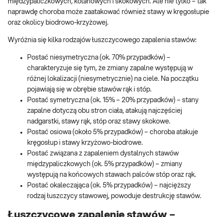
międzypaliczkowych, kolanowych i skokowych. Ale nie tylko – tak
naprawdę choroba może zaatakować również stawy w kręgosłupie
oraz okolicy biodrowo-krzyżowej.
Wyróżnia się kilka rodzajów łuszczycowego zapalenia stawów:
Postać niesymetryczna (ok. 70% przypadków) –
charakteryzuje się tym, że zmiany zapalne występują w
różnej lokalizacji (niesymetrycznie) na ciele. Na początku
pojawiają się w obrębie stawów rąk i stóp.
Postać symetryczna (ok. 15% – 20% przypadków) – stany
zapalne dotyczą obu stron ciała, atakują najczęściej
nadgarstki, stawy rąk, stóp oraz stawy skokowe.
Postać osiowa (około 5% przypadków) – choroba atakuje
kręgosłup i stawy krzyżowo-biodrowe.
Postać związana z zapaleniem dystalnych stawów
międzypaliczkowych (ok. 5% przypadków) – zmiany
występują na końcowych stawach palców stóp oraz rąk.
Postać okaleczająca (ok. 5% przypadków) – najcięższy
rodzaj łuszczycy stawowej, powoduje destrukcję stawów.
Łuszczycowe zapalenie stawów –