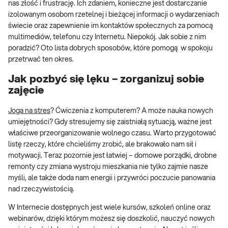
nas złość i frustrację. Ich zdaniem, konieczne jest dostarczanie
izolowanym osobom rzetelnej i bieżącej informacji o wydarzeniach
świecie oraz zapewnienie im kontaktów społecznych za pomocą
multimediów, telefonu czy Internetu. Niepokój. Jak sobie z nim
poradzić? Oto lista dobrych sposobów, które pomogą w spokoju
przetrwać ten okres.
Jak pozbyć się lęku – zorganizuj sobie
zajęcie
Joga na stres
? Ćwiczenia z komputerem? A może nauka nowych
umiejętności? Gdy stresujemy się zaistniałą sytuacją, ważne jest
właściwe przeorganizowanie wolnego czasu. Warto przygotować
listę rzeczy, które chcieliśmy zrobić, ale brakowało nam sił i
motywacji. Teraz pozornie jest łatwiej – domowe porządki, drobne
remonty czy zmiana wystroju mieszkania nie tylko zajmie nasze
myśli, ale także doda nam energii i przywróci poczucie panowania
nad rzeczywistością.
W Internecie dostępnych jest wiele kursów, szkoleń online oraz
webinarów, dzięki którym możesz się doszkolić, nauczyć nowych