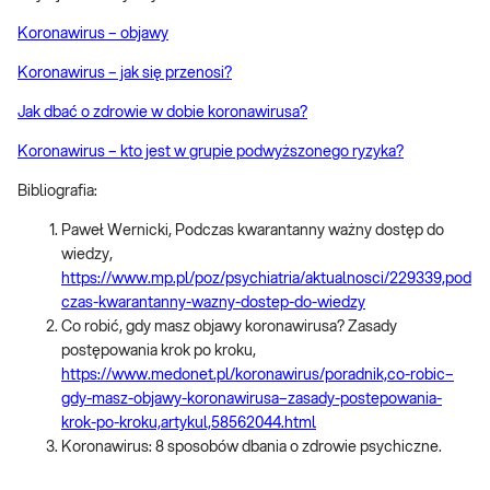
Koronawirus – objawy
Koronawirus – jak się przenosi?
Jak dbać o zdrowie w dobie koronawirusa?
Koronawirus – kto jest w grupie podwyższonego ryzyka?
Bibliografia:
Paweł Wernicki, Podczas kwarantanny ważny dostęp do
wiedzy,
https://www.mp.pl/poz/psychiatria/aktualnosci/229339,pod
czas-kwarantanny-wazny-dostep-do-wiedzy
Co robić, gdy masz objawy koronawirusa? Zasady
postępowania krok po kroku,
https://www.medonet.pl/koronawirus/poradnik,co-robic–
gdy-masz-objawy-koronawirusa–zasady-postepowania-
krok-po-kroku,artykul,58562044.html
Koronawirus: 8 sposobów dbania o zdrowie psychiczne.