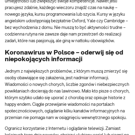
umiejętności lub zwiększyć swoje kompetencje. Nawet jeśli
pracujesz zdalnie, każdego wieczoru znajdź czas na naukę –
nowego języka, kursu programowania lub szycia. Kursy w języku
angielskim udostępniają bezpłatnie Oxford, Yale czy Cambridge –
bez wychodzenia z domu. Nie muszą to być aktywności trudne –
codzienna rutyna nie zawsze daje nam przestrzeń do realizacji
zadań, które nas pasjonują, ale giną w natłoku obowiązków.
Koronawirus w Polsce – oderwij się od
niepokojących informacji
Jednym z największych problemów, z którym muszą zmierzyć się
osoby obawiające się zakażenia, jest nadmiar informacji.
Wiadomości o nowych chorych, liczbie zgonów i niebezpiecznych
powikłaniach docierają do nas lawinowo. Mało kto pisze o chorych,
którym szybko udało się uporać z chorobą oraz opisuje historie z
happy endem. Ciągłe przewijanie wiadomości na portalach
społecznościowych, oglądanie kilku kanałów informacyjnych na
przemian nie pomaga nam w osiągnięciu wewnętrznego spokoju.
Ogranicz korzystanie z Internetu i oglądanie telewizji. Zamiast