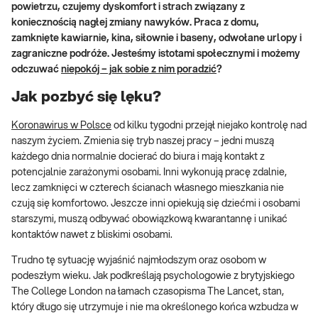
powietrzu, czujemy dyskomfort i strach związany z
koniecznością nagłej zmiany nawyków. Praca z domu,
zamknięte kawiarnie, kina, siłownie i baseny, odwołane urlopy i
zagraniczne podróże. Jesteśmy istotami społecznymi i możemy
odczuwać
niepokój – jak sobie z nim poradzić
?
Jak pozbyć się lęku?
Koronawirus w Polsce
od kilku tygodni przejął niejako kontrolę nad
naszym życiem. Zmienia się tryb naszej pracy – jedni muszą
każdego dnia normalnie docierać do biura i mają kontakt z
potencjalnie zarażonymi osobami. Inni wykonują pracę zdalnie,
lecz zamknięci w czterech ścianach własnego mieszkania nie
czują się komfortowo. Jeszcze inni opiekują się dziećmi i osobami
starszymi, muszą odbywać obowiązkową kwarantannę i unikać
kontaktów nawet z bliskimi osobami.
Trudno tę sytuację wyjaśnić najmłodszym oraz osobom w
podeszłym wieku. Jak podkreślają psychologowie z brytyjskiego
The College London na łamach czasopisma The Lancet, stan,
który długo się utrzymuje i nie ma określonego końca wzbudza w