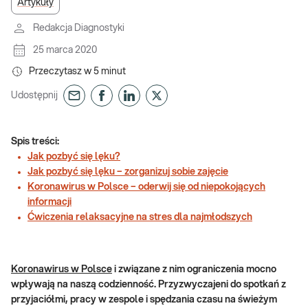
Artykuły
Redakcja Diagnostyki
25 marca 2020
Przeczytasz w
5
minut
Udostępnij
Spis treści:
Jak pozbyć się lęku?
Jak pozbyć się lęku – zorganizuj sobie zajęcie
Koronawirus w Polsce – oderwij się od niepokojących
informacji
Ćwiczenia relaksacyjne na stres dla najmłodszych
Koronawirus w Polsce
i związane z nim ograniczenia mocno
wpływają na naszą codzienność. Przyzwyczajeni do spotkań z
przyjaciółmi, pracy w zespole i spędzania czasu na świeżym