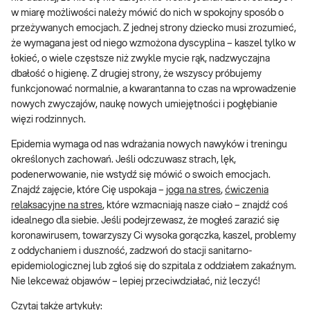
w miarę możliwości należy mówić do nich w spokojny sposób o
przeżywanych emocjach. Z jednej strony dziecko musi zrozumieć,
że wymagana jest od niego wzmożona dyscyplina – kaszel tylko w
łokieć, o wiele częstsze niż zwykle mycie rąk, nadzwyczajna
dbałość o higienę. Z drugiej strony, że wszyscy próbujemy
funkcjonować normalnie, a kwarantanna to czas na wprowadzenie
nowych zwyczajów, naukę nowych umiejętności i pogłębianie
więzi rodzinnych.
Epidemia wymaga od nas wdrażania nowych nawyków i treningu
określonych zachowań. Jeśli odczuwasz strach, lęk,
podenerwowanie, nie wstydź się mówić o swoich emocjach.
Znajdź zajęcie, które Cię uspokaja –
joga na stres
,
ćwiczenia
relaksacyjne na stres
, które wzmacniają nasze ciało – znajdź coś
idealnego dla siebie. Jeśli podejrzewasz, że mogłeś zarazić się
koronawirusem, towarzyszy Ci wysoka gorączka, kaszel, problemy
z oddychaniem i duszność, zadzwoń do stacji sanitarno-
epidemiologicznej lub zgłoś się do szpitala z oddziałem zakaźnym.
Nie lekceważ objawów – lepiej przeciwdziałać, niż leczyć!
Czytaj także artykuły: