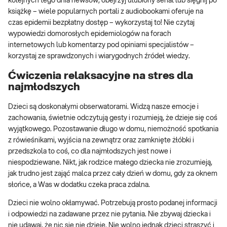
kolejnych tego dnia newsów, obejrzyj ulubiony serial lub sięgnij po
książkę – wiele popularnych portali z audiobookami oferuje na
czas epidemii bezpłatny dostęp – wykorzystaj to! Nie czytaj
wypowiedzi domorosłych epidemiologów na forach
internetowych lub komentarzy pod opiniami specjalistów –
korzystaj ze sprawdzonych i wiarygodnych źródeł wiedzy.
Ćwiczenia relaksacyjne na stres dla
najmłodszych
Dzieci są doskonałymi obserwatorami. Widzą nasze emocje i
zachowania, świetnie odczytują gesty i rozumieją, że dzieje się coś
wyjątkowego. Pozostawanie długo w domu, niemożność spotkania
z rówieśnikami, wyjścia na zewnątrz oraz zamknięte żłóbki i
przedszkola to coś, co dla najmłodszych jest nowe i
niespodziewane. Nikt, jak rodzice małego dziecka nie zrozumieją,
jak trudno jest zająć malca przez cały dzień w domu, gdy za oknem
słońce, a Was w dodatku czeka praca zdalna.
Dzieci nie wolno okłamywać. Potrzebują prosto podanej informacji
i odpowiedzi na zadawane przez nie pytania. Nie zbywaj dziecka i
nie udawaj, że nic się nie dzieje. Nie wolno jednak dzieci straszyć i