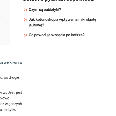
Czym są eubiotyki?
Jak kolonoskopia wpływa na mikrobiotę
jelitową?
Co powoduje wzdęcia po kefirze?
zn we krwi i w
u, po drugie
rwi. Jeśli jest
atkowo
oraz większych
 nie tylko