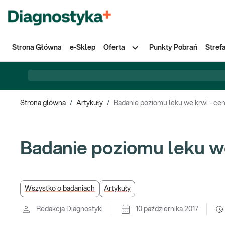
Strona Główna
e-Sklep
Oferta
Punkty Pobrań
Stref
Strona główna
/
Artykuły
/
Badanie poziomu leku we krwi - ce
Badanie poziomu leku we
Wszystko o badaniach
Artykuły
Redakcja Diagnostyki
10 października 2017