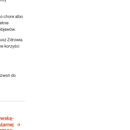
ko chore albo
ełnie
objawów.
usz Zdrowia.
ne korzyści
adzwoń do
owską-
ularnej