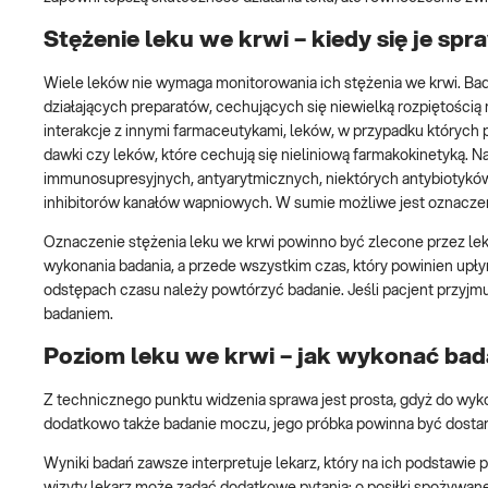
Stężenie leku we krwi – kiedy się je sp
Wiele leków nie wymaga monitorowania ich stężenia we krwi. Bada
działających preparatów, cechujących się niewielką rozpiętością
interakcje z innymi farmaceutykami, leków, w przypadku których 
dawki czy leków, które cechują się nieliniową farmakokinetyką. 
immunosupresyjnych, antyarytmicznych, niektórych antybiotyków,
inhibitorów kanałów wapniowych. W sumie możliwe jest oznaczen
Oznaczenie stężenia leku we krwi powinno być zlecone przez lekar
wykonania badania, a przede wszystkim czas, który powinien upłyn
odstępach czasu należy powtórzyć badanie. Jeśli pacjent przyjmu
badaniem.
Poziom leku we krwi – jak wykonać bad
Z technicznego punktu widzenia sprawa jest prosta, gdyż do wykona
dodatkowo także badanie moczu, jego próbka powinna być dostar
Wyniki badań zawsze interpretuje lekarz, który na ich podstawie
wizyty lekarz może zadać dodatkowe pytania: o posiłki spożywa