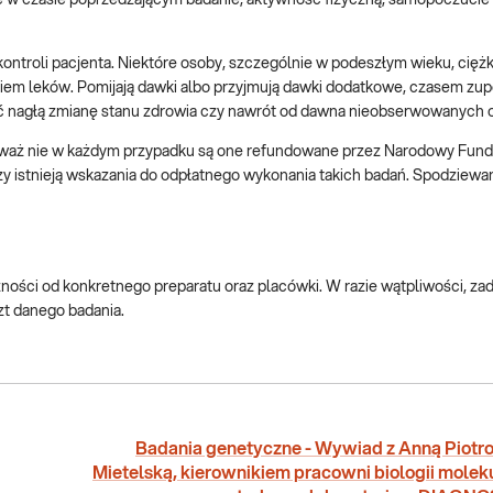
ontroli pacjenta. Niektóre osoby, szczególnie w podeszłym wieku, cięż
iem leków. Pomijają dawki albo przyjmują dawki dodatkowe, czasem zup
ć nagłą zmianę stanu zdrowia czy nawrót od dawna nieobserwowanych 
ieważ nie w każdym przypadku są one refundowane przez Narodowy Fund
czy istnieją wskazania do odpłatnego wykonania takich badań. Spodziewa
eżności od konkretnego preparatu oraz placówki. W razie wątpliwości, z
zt danego badania.
Badania genetyczne - Wywiad z Anną Piotr
Mietelską, kierownikiem pracowni biologii molek