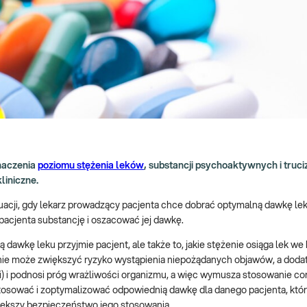
naczenia
poziomu stężenia leków
, substancji psychoaktywnych i truci
liniczne.
uacji, gdy lekarz prowadzący pacjenta chce dobrać optymalną dawkę lek
 pacjenta substancję i oszacować jej dawkę.
 dawkę leku przyjmie pacjent, ale także to, jakie stężenie osiąga lek we k
żenie może zwiększyć ryzyko wystąpienia niepożądanych objawów, a dod
ki) i podnosi próg wrażliwości organizmu, a więc wymusza stosowanie c
osować i zoptymalizować odpowiednią dawkę dla danego pacjenta, która
iększy bezpieczeństwo jego stosowania.