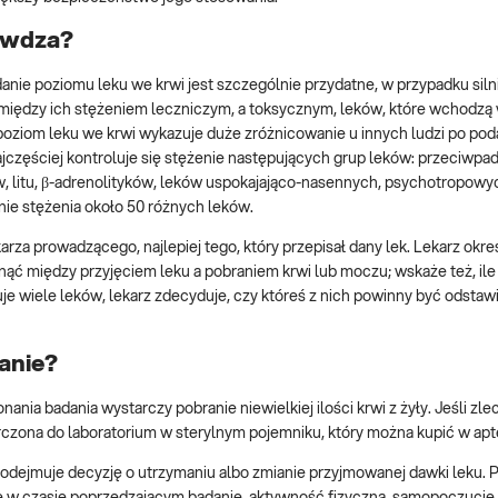
rawdza?
nie poziomu leku we krwi jest szczególnie przydatne, w przypadku siln
 między ich stężeniem leczniczym, a toksycznym, leków, które wchodzą 
poziom leku we krwi wykazuje duże zróżnicowanie u innych ludzi po poda
Najczęściej kontroluje się stężenie następujących grup leków: przeciwp
 litu, β-adrenolityków, leków uspokajająco-nasennych, psychotropowyc
ie stężenia około 50 różnych leków.
za prowadzącego, najlepiej tego, który przepisał dany lek. Lekarz okreś
ąć między przyjęciem leku a pobraniem krwi lub moczu; wskaże też, ile r
je wiele leków, lekarz zdecyduje, czy któreś z nich powinny być odstaw
anie?
nia badania wystarczy pobranie niewielkiej ilości krwi z żyły. Jeśli zl
czona do laboratorium w sterylnym pojemniku, który można kupić w apt
 podejmuje decyzję o utrzymaniu albo zmianie przyjmowanej dawki leku.
ne w czasie poprzedzającym badanie, aktywność fizyczną, samopoczucie