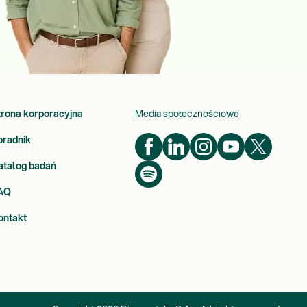
trona korporacyjna
Media społecznościowe
oradnik
atalog badań
AQ
ontakt