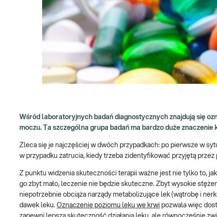
Wśród laboratoryjnych badań diagnostycznych znajdują się oz
moczu. Ta szczególna grupa badań ma bardzo duże znaczenie k
Zleca się je najczęściej w dwóch przypadkach: po pierwsze w syt
w przypadku zatrucia, kiedy trzeba zidentyfikować przyjętą przez
Z punktu widzenia skuteczności terapii ważne jest nie tylko to, jaką
go zbyt mało, leczenie nie będzie skuteczne. Zbyt wysokie stę
niepotrzebnie obciąża narządy metabolizujące lek (wątrobę i ner
dawek leku.
Oznaczenie poziomu leku we krwi
pozwala więc dost
zapewni lepszą skuteczność działania leku, ale równocześnie zw