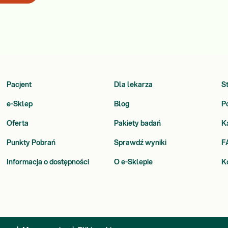
Pacjent
Dla lekarza
S
e-Sklep
Blog
P
Oferta
Pakiety badań
K
Punkty Pobrań
Sprawdź wyniki
F
Informacja o dostępności
O e-Sklepie
K