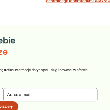
centralnego laboratorium DIAGNO
ebie
ze
dą trafiać informacje dotyczące usług i nowości w ofercie
Adres e-mail
isz się