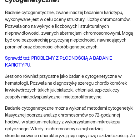
cytogenetyczne?
Badanie cytogenetyczne, zwane inaczej badaniem kariotypu,
wykonywane jest w celu oceny struktury i liczby chromosomów.
Pozwala ono na wykrycie liczbowych i strukturalnych
nieprawidłowości, zwanych aberracjami chromosomowymi. Mogą
być one bezpośrednią przyczyną niepłodności, nawracających
poronień oraz obecności chorób genetycznych.
Sprawdź też: PROBLEMY Z PŁODNOŚCIĄ A BADANIE
KARIOTYPU
.
Jest ono również przydatne jako badanie cytogenetyczne w
hematologii. Pozwala na diagnostykę szeregu chorób komórek
krwiotwórczych takich jak białaczki, chłoniaki, szpiczak czy
zespoły mielodysplastyczne i mieloproliferacyjne.
Badanie cytogenetyczne można wykonać metodami cytogenetyki
klasycznej poprzez analizę chromosomów po 72-godzinnej
hodowli w stadium metafazy z wykorzystaniem mikroskopu
optycznego. Wtedy to chromosomy są najbardziej
skondensowane i charakteryzują się najwyższą rozdzielczością. Za