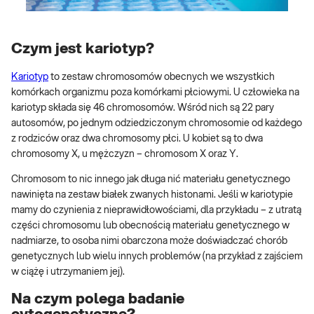
Czym jest kariotyp?
Kariotyp
to zestaw chromosomów obecnych we wszystkich
komórkach organizmu poza komórkami płciowymi. U człowieka na
kariotyp składa się 46 chromosomów. Wśród nich są 22 pary
autosomów, po jednym odziedziczonym chromosomie od każdego
z rodziców oraz dwa chromosomy płci. U kobiet są to dwa
chromosomy X, u mężczyzn – chromosom X oraz Y.
Chromosom to nic innego jak długa nić materiału genetycznego
nawinięta na zestaw białek zwanych histonami. Jeśli w kariotypie
mamy do czynienia z nieprawidłowościami, dla przykładu – z utratą
części chromosomu lub obecnością materiału genetycznego w
nadmiarze, to osoba nimi obarczona może doświadczać chorób
genetycznych lub wielu innych problemów (na przykład z zajściem
w ciążę i utrzymaniem jej).
Na czym polega badanie