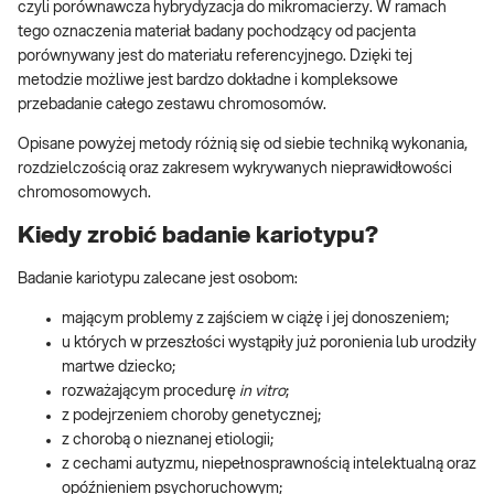
czyli porównawcza hybrydyzacja do mikromacierzy. W ramach
tego oznaczenia materiał badany pochodzący od pacjenta
porównywany jest do materiału referencyjnego. Dzięki tej
metodzie możliwe jest bardzo dokładne i kompleksowe
przebadanie całego zestawu chromosomów.
Opisane powyżej metody różnią się od siebie techniką wykonania,
rozdzielczością oraz zakresem wykrywanych nieprawidłowości
chromosomowych.
Kiedy zrobić badanie kariotypu?
Badanie kariotypu zalecane jest osobom:
mającym problemy z zajściem w ciążę i jej donoszeniem;
u których w przeszłości wystąpiły już poronienia lub urodziły
martwe dziecko;
rozważającym procedurę
in vitro
;
z podejrzeniem choroby genetycznej;
z chorobą o nieznanej etiologii;
z cechami autyzmu, niepełnosprawnością intelektualną oraz
opóźnieniem psychoruchowym;