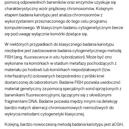
pomocą odpowiednich barwników oraz enzymów uzyskuje się
charakterystyczny wzór prążkowy chromosomów. Kolejnym
etapem badania kariotypu jest analiza chromosomów z
wykorzystaniem przeznaczonego do tego celu programu
komputerowego. W klasycznym badaniu cytogenetycznym bierze
się pod uwagę wyłącznie komórki dzielące się.
W niektórych przypadkach do klasycznego badania kariotypu
niezbędne jest zastosowanie badania cytogenetycznego metodą
FISH (ang.
fluorescence in situ hybridization
). Może być ono
wykonane na komórkach w stadium metafazy pochodzących z
materiału po hodowli lub komórkach niepodziałowych (tzw.
interfazalnych) izolowanych bezpośrednio z próbki krwi
dostarczonej do laboratorium. Badanie FISH pozwala uwidocznić
materiał genetyczny za pomocą specjalnych sond sprzężonych z
barwnikami fluorescencyjnymi, łączącymi się z określonymi
fragmentami DNA. Badanie pozwala między innymi na detekcję
bardzo małych aberracji chromosomowych niemożliwych do
wykrycia metodami cytogenetyki klasycznej.
Kolejną, bardzo nowoczesną metodą badania kariotypu jest aCGH,