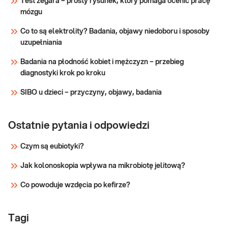
Test zegara – prosty rysunek, który pomaga ocenić pracę
obwodowej -
diagnostyce niepłodności, poronień,
mózgu
badanie
przed IVF, jak również w diagnostyce wad
cytogenetyczne
rozwojowych i zaburzeń wzrostu i
Co to są elektrolity? Badania, objawy niedoboru i sposoby
pokwitania.
uzupełniania
Sprawdź
Badania na płodność kobiet i mężczyzn – przebieg
diagnostyki krok po kroku
SIBO u dzieci – przyczyny, objawy, badania
Ostatnie pytania i odpowiedzi
Czym są eubiotyki?
Jak kolonoskopia wpływa na mikrobiotę jelitową?
Co powoduje wzdęcia po kefirze?
Tagi