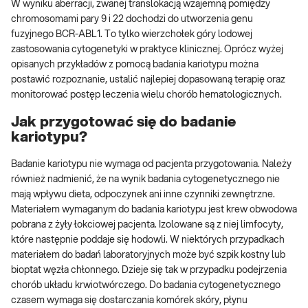
W wyniku aberracji, zwanej translokacją wzajemną pomiędzy
chromosomami pary 9 i 22 dochodzi do utworzenia genu
fuzyjnego BCR-ABL1. To tylko wierzchołek góry lodowej
zastosowania cytogenetyki w praktyce klinicznej. Oprócz wyżej
opisanych przykładów z pomocą badania kariotypu można
postawić rozpoznanie, ustalić najlepiej dopasowaną terapię oraz
monitorować postęp leczenia wielu chorób hematologicznych.
Jak przygotować się do badanie
kariotypu?
Badanie kariotypu nie wymaga od pacjenta przygotowania. Należy
również nadmienić, że na wynik badania cytogenetycznego nie
mają wpływu dieta, odpoczynek ani inne czynniki zewnętrzne.
Materiałem wymaganym do badania kariotypu jest krew obwodowa
pobrana z żyły łokciowej pacjenta. Izolowane są z niej limfocyty,
które następnie poddaje się hodowli. W niektórych przypadkach
materiałem do badań laboratoryjnych może być szpik kostny lub
bioptat węzła chłonnego. Dzieje się tak w przypadku podejrzenia
chorób układu krwiotwórczego. Do badania cytogenetycznego
czasem wymaga się dostarczania komórek skóry, płynu