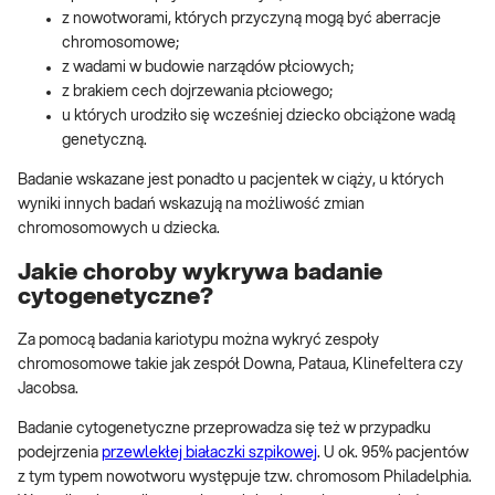
z nowotworami, których przyczyną mogą być aberracje
chromosomowe;
z wadami w budowie narządów płciowych;
z brakiem cech dojrzewania płciowego;
u których urodziło się wcześniej dziecko obciążone wadą
genetyczną.
Badanie wskazane jest ponadto u pacjentek w ciąży, u których
wyniki innych badań wskazują na możliwość zmian
chromosomowych u dziecka.
Jakie choroby wykrywa badanie
cytogenetyczne?
Za pomocą badania kariotypu można wykryć zespoły
chromosomowe takie jak zespół Downa, Pataua, Klinefeltera czy
Jacobsa.
Badanie cytogenetyczne przeprowadza się też w przypadku
podejrzenia
przewlekłej białaczki szpikowej
. U ok. 95% pacjentów
z tym typem nowotworu występuje tzw. chromosom Philadelphia.