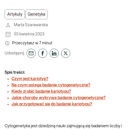
Artykuły
Genetyka
Marta Szarawarska
03 kwietnia 2023
Przeczytasz w
7
minut
Udostępnij
Spis treści:
Czym jest kariotyp?
Na czym polega badanie cytogenetyczne?
Kiedy zrobić badanie kariotypu?
Jakie choroby wykrywa badanie cytogenetyczne?
Jak przygotować się do badanie kariotypu?
Cytogenetyka jest dziedziną nauki zajmującą się badaniem liczby i