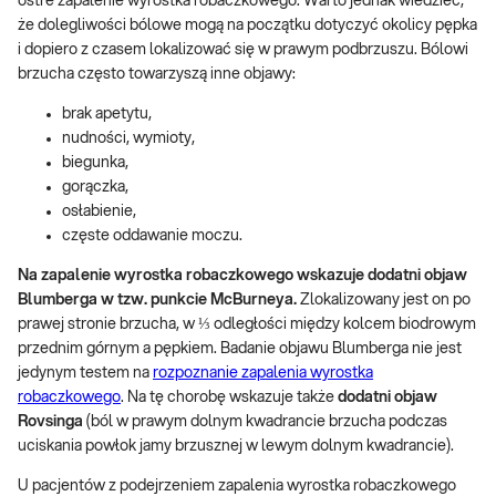
ostre zapalenie wyrostka robaczkowego. Warto jednak wiedzieć,
że dolegliwości bólowe mogą na początku dotyczyć okolicy pępka
i dopiero z czasem lokalizować się w prawym podbrzuszu. Bólowi
brzucha często towarzyszą inne objawy:
brak apetytu,
nudności, wymioty,
biegunka,
gorączka,
osłabienie,
częste oddawanie moczu.
Na zapalenie wyrostka robaczkowego wskazuje dodatni objaw
Blumberga w tzw. punkcie McBurneya.
Zlokalizowany jest on po
prawej stronie brzucha, w ⅓ odległości między kolcem biodrowym
przednim górnym a pępkiem. Badanie objawu Blumberga nie jest
jedynym testem na
rozpoznanie zapalenia wyrostka
robaczkowego
. Na tę chorobę wskazuje także
dodatni objaw
Rovsinga
(ból w prawym dolnym kwadrancie brzucha podczas
uciskania powłok jamy brzusznej w lewym dolnym kwadrancie).
U pacjentów z podejrzeniem zapalenia wyrostka robaczkowego