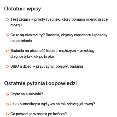
OB
OB. OB (odczyn Biernackiego) - szybkość
sedymentacji (opad) erytrocytów - przesiewowe,
Ostatnie wpisy
nieswoiste, wykrywające i monitorujące
przewlekłe stany zapalne organizmu, infekcje
Test zegara – prosty rysunek, który pomaga ocenić pracę
(głównie bakteryjnych), zmiany składu i proporcji
mózgu
Sprawdź
globulin oraz obecność białe
Co to są elektrolity? Badania, objawy niedoboru i sposoby
uzupełniania
Badania na płodność kobiet i mężczyzn – przebieg
diagnostyki krok po kroku
SIBO u dzieci – przyczyny, objawy, badania
Ostatnie pytania i odpowiedzi
Czym są eubiotyki?
Jak kolonoskopia wpływa na mikrobiotę jelitową?
Co powoduje wzdęcia po kefirze?