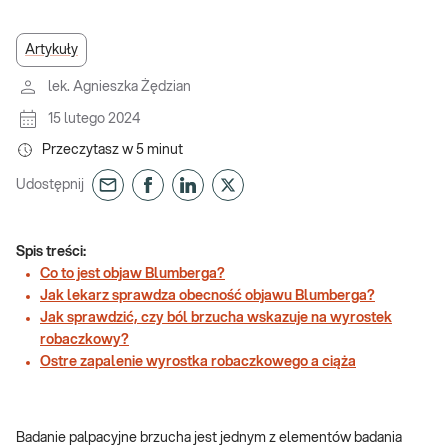
Artykuły
lek. Agnieszka Żędzian
15 lutego 2024
Przeczytasz w
5
minut
Udostępnij
Spis treści:
Co to jest objaw Blumberga?
Jak lekarz sprawdza obecność objawu Blumberga?
Jak sprawdzić, czy ból brzucha wskazuje na wyrostek
robaczkowy?
Ostre zapalenie wyrostka robaczkowego a ciąża
Badanie palpacyjne brzucha jest jednym z elementów badania