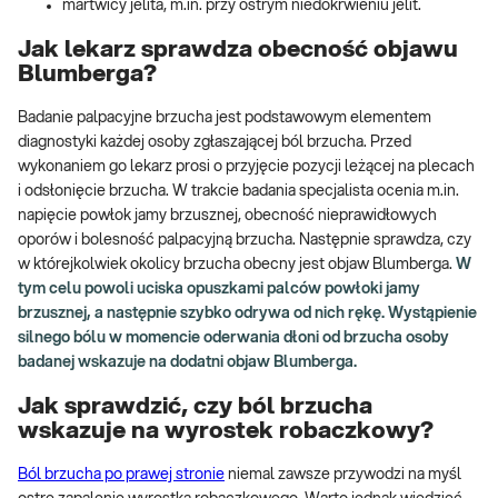
martwicy jelita, m.in. przy ostrym niedokrwieniu jelit.
Jak lekarz sprawdza obecność objawu
Blumberga?
Badanie palpacyjne brzucha jest podstawowym elementem
diagnostyki każdej osoby zgłaszającej ból brzucha. Przed
wykonaniem go lekarz prosi o przyjęcie pozycji leżącej na plecach
i odsłonięcie brzucha. W trakcie badania specjalista ocenia m.in.
napięcie powłok jamy brzusznej, obecność nieprawidłowych
oporów i bolesność palpacyjną brzucha. Następnie sprawdza, czy
w którejkolwiek okolicy brzucha obecny jest objaw Blumberga.
W
tym celu powoli uciska opuszkami palców powłoki jamy
brzusznej, a następnie szybko odrywa od nich rękę. Wystąpienie
silnego bólu w momencie oderwania dłoni od brzucha osoby
badanej wskazuje na dodatni objaw Blumberga.
Jak sprawdzić, czy ból brzucha
wskazuje na wyrostek robaczkowy?
Ból brzucha po prawej stronie
niemal zawsze przywodzi na myśl