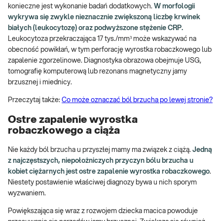
konieczne jest wykonanie badań dodatkowych.
W morfologii
wykrywa się zwykle nieznacznie zwiększoną liczbę krwinek
białych (leukocytozę) oraz podwyższone stężenie CRP.
Leukocytoza przekraczająca 17 tys./mm³ może wskazywać na
obecność powikłań, w tym perforację wyrostka robaczkowego lub
zapalenie zgorzelinowe. Diagnostyka obrazowa obejmuje USG,
tomografię komputerową lub rezonans magnetyczny jamy
brzusznej i miednicy.
Przeczytaj także:
Co może oznaczać ból brzucha po lewej stronie?
Ostre zapalenie wyrostka
robaczkowego a ciąża
Nie każdy ból brzucha u przyszłej mamy ma związek z ciążą.
Jedną
z najczęstszych, niepołożniczych przyczyn bólu brzucha u
kobiet ciężarnych jest ostre zapalenie wyrostka robaczkowego
.
Niestety postawienie właściwej diagnozy bywa u nich sporym
wyzwaniem.
Powiększająca się wraz z rozwojem dziecka macica powoduje