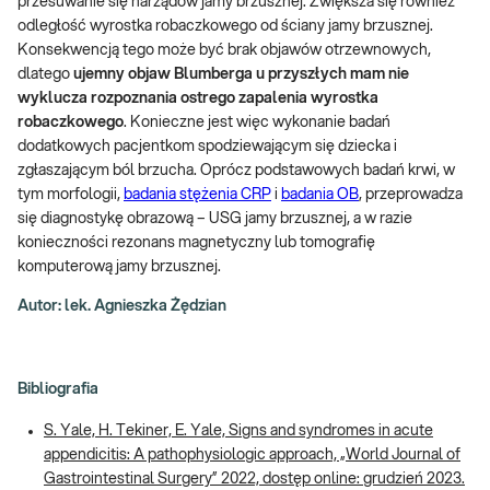
przesuwanie się narządów jamy brzusznej. Zwiększa się również
odległość wyrostka robaczkowego od ściany jamy brzusznej.
Konsekwencją tego może być brak objawów otrzewnowych,
dlatego
ujemny objaw Blumberga u przyszłych mam nie
wyklucza rozpoznania ostrego zapalenia wyrostka
robaczkowego
. Konieczne jest więc wykonanie badań
dodatkowych pacjentkom spodziewającym się dziecka i
zgłaszającym ból brzucha. Oprócz podstawowych badań krwi, w
tym morfologii,
badania stężenia CRP
i
badania OB
, przeprowadza
się diagnostykę obrazową – USG jamy brzusznej, a w razie
konieczności rezonans magnetyczny lub tomografię
komputerową jamy brzusznej.
Autor: lek. Agnieszka Żędzian
Bibliografia
S. Yale, H. Tekiner, E. Yale, Signs and syndromes in acute
appendicitis: A pathophysiologic approach, „World Journal of
Gastrointestinal Surgery” 2022, dostęp online: grudzień 2023.